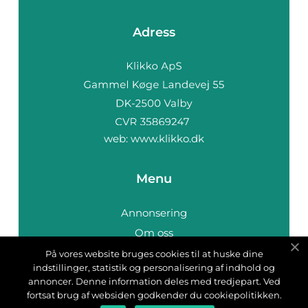
Adress
web:
www.klikko.dk
Menu
Annonsering
Om oss
Cookies
På vores website bruges cookies til at huske dine
indstillinger, statistik og personalisering af indhold og
Kontakta oss
annoncer. Denne information deles med tredjepart. Ved
Sitemap
fortsat brug af websiden godkender du cookiepolitikken.