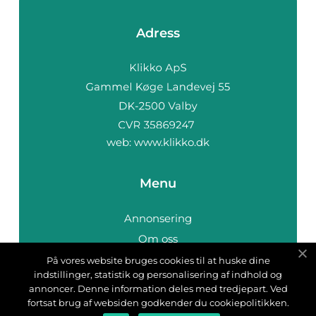
Adress
web:
www.klikko.dk
Menu
Annonsering
Om oss
Cookies
På vores website bruges cookies til at huske dine
indstillinger, statistik og personalisering af indhold og
Kontakta oss
annoncer. Denne information deles med tredjepart. Ved
Sitemap
fortsat brug af websiden godkender du cookiepolitikken.