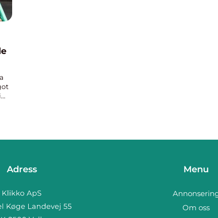
le
sa
got
i
Adress
Menu
Annonserin
Om oss