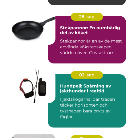
28. sep
Stekpannor: En oumbärlig
del av köket
Stekpannor är en av de mest
använda köksredskapen
världen över. Oavsett om ...
02. sep
Hundpejl: Spårning av
jakthundar i realtid
I jaktskogarna, där träden
täcker horisonten och
tystnaden bara bryts av
fåglar...