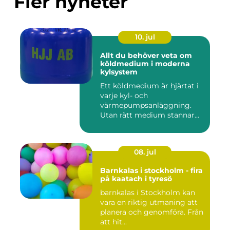
Fler nyheter
10. jul
Allt du behöver veta om
köldmedium i moderna
kylsystem
Ett köldmedium är hjärtat i
varje kyl- och
värmepumpsanläggning.
Utan rätt medium stannar
både butik...
08. jul
Barnkalas i stockholm - fira
på kaatach i tyresö
barnkalas i Stockholm kan
vara en riktig utmaning att
planera och genomföra. Från
att hit...