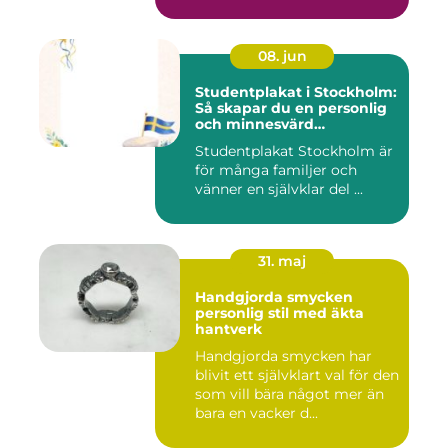
08. jun
Studentplakat i Stockholm:
Så skapar du en personlig
och minnesvärd
studentskylt
Studentplakat Stockholm är
för många familjer och
vänner en självklar del ...
31. maj
Handgjorda smycken
personlig stil med äkta
hantverk
Handgjorda smycken har
blivit ett självklart val för den
som vill bära något mer än
bara en vacker d...