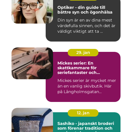
Optiker - din guide till
bättre syn och ögonhälsa
Din syn är en av dina mest
värdefulla sinnen, och det är
väldigt viktigt att ta ...
29. jan
Mickes serier: En
skattkammare för
seriefantaster och
vinylälskare
Mickes serier är mycket mer
än en vanlig skivbutik. Här
på Långholmsgatan...
12. jan
Sashiko - japanskt broderi
som förenar tradition och