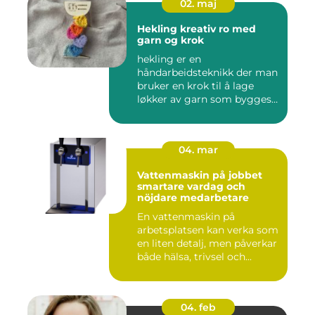
02. maj
Hekling kreativ ro med
garn og krok
hekling er en
håndarbeidsteknikk der man
bruker en krok til å lage
løkker av garn som bygges
opp rad...
04. mar
Vattenmaskin på jobbet
smartare vardag och
nöjdare medarbetare
En vattenmaskin på
arbetsplatsen kan verka som
en liten detalj, men påverkar
både hälsa, trivsel och...
04. feb