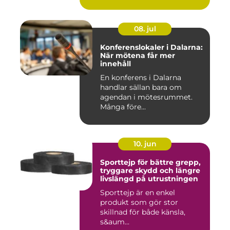
08. jul
Konferenslokaler i Dalarna:
När mötena får mer
innehåll
En konferens i Dalarna
handlar sällan bara om
agendan i mötesrummet.
Många före...
10. jun
Sporttejp för bättre grepp,
tryggare skydd och längre
livslängd på utrustningen
Sporttejp är en enkel
produkt som gör stor
skillnad för både känsla,
s&aum...