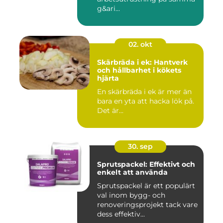
g&ari...
02. okt
Skärbräda i ek: Hantverk
och hållbarhet i kökets
hjärta
En skärbräda i ek är mer än
bara en yta att hacka lök på.
Det är...
30. sep
Sprutspackel: Effektivt och
enkelt att använda
Sprutspackel är ett populärt
val inom bygg- och
renoveringsprojekt tack vare
dess effektiv...