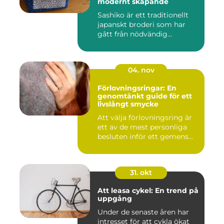
modernt skapande
Sashiko är ett traditionellt
japanskt broderi som har
gått från nödvändig...
04. nov
Förlovningsringar: En
genomtänkt guide för ett
livslångt smycke
Att välja förlovningsring är
ett av de mest personliga
besluten inför ett gemens...
31. okt
Att leasa cykel: En trend på
uppgång
Under de senaste åren har
intresset för att cykla ökat