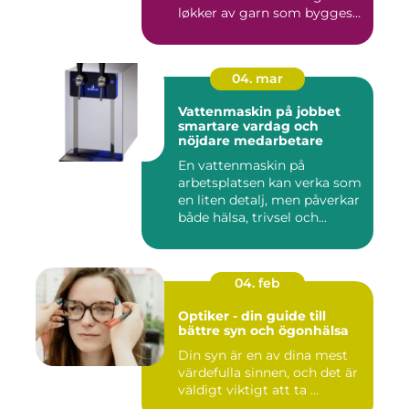
løkker av garn som bygges
opp rad...
04. mar
Vattenmaskin på jobbet
smartare vardag och
nöjdare medarbetare
En vattenmaskin på
arbetsplatsen kan verka som
en liten detalj, men påverkar
både hälsa, trivsel och...
04. feb
Optiker - din guide till
bättre syn och ögonhälsa
Din syn är en av dina mest
värdefulla sinnen, och det är
väldigt viktigt att ta ...