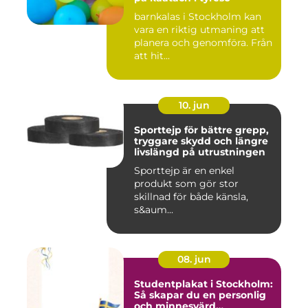
barnkalas i Stockholm kan
vara en riktig utmaning att
planera och genomföra. Från
att hit...
10. jun
Sporttejp för bättre grepp,
tryggare skydd och längre
livslängd på utrustningen
Sporttejp är en enkel
produkt som gör stor
skillnad för både känsla,
s&aum...
08. jun
Studentplakat i Stockholm:
Så skapar du en personlig
och minnesvärd