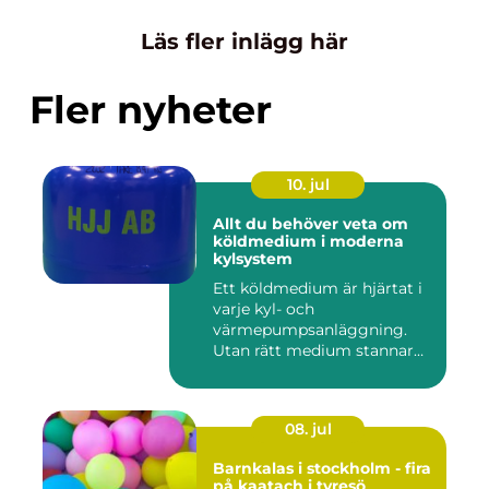
Läs fler inlägg här
Fler nyheter
10. jul
Allt du behöver veta om
köldmedium i moderna
kylsystem
Ett köldmedium är hjärtat i
varje kyl- och
värmepumpsanläggning.
Utan rätt medium stannar
både butik...
08. jul
Barnkalas i stockholm - fira
på kaatach i tyresö