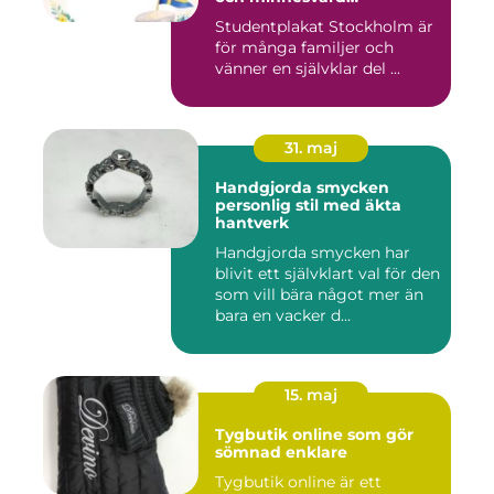
studentskylt
Studentplakat Stockholm är
för många familjer och
vänner en självklar del ...
31. maj
Handgjorda smycken
personlig stil med äkta
hantverk
Handgjorda smycken har
blivit ett självklart val för den
som vill bära något mer än
bara en vacker d...
15. maj
Tygbutik online som gör
sömnad enklare
Tygbutik online är ett