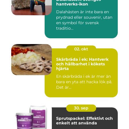
hantverks-ikon
Dalahästen är inte bara en
prydnad eller souvenir, utan
en symbol för svensk
traditio...
02. okt
Skärbräda i ek: Hantverk
och hållbarhet i kökets
hjärta
En skärbräda i ek är mer än
bara en yta att hacka lök på.
Det är...
30. sep
Sprutspackel: Effektivt och
enkelt att använda