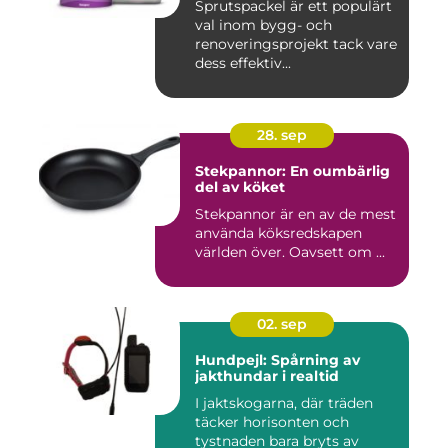
Sprutspackel är ett populärt
val inom bygg- och
renoveringsprojekt tack vare
dess effektiv...
28. sep
Stekpannor: En oumbärlig
del av köket
Stekpannor är en av de mest
använda köksredskapen
världen över. Oavsett om ...
02. sep
Hundpejl: Spårning av
jakthundar i realtid
I jaktskogarna, där träden
täcker horisonten och
tystnaden bara bryts av