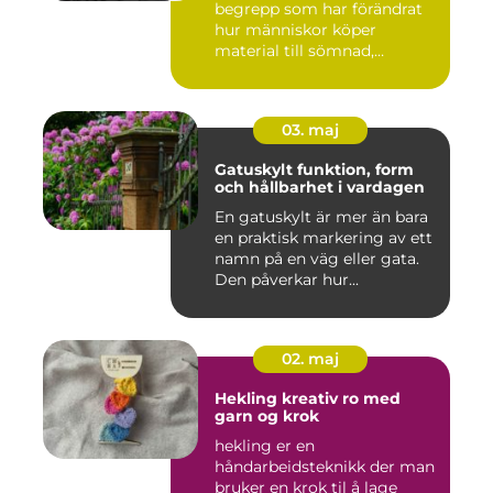
begrepp som har förändrat
hur människor köper
material till sömnad,
inredning...
03. maj
Gatuskylt funktion, form
och hållbarhet i vardagen
En gatuskylt är mer än bara
en praktisk markering av ett
namn på en väg eller gata.
Den påverkar hur...
02. maj
Hekling kreativ ro med
garn og krok
hekling er en
håndarbeidsteknikk der man
bruker en krok til å lage