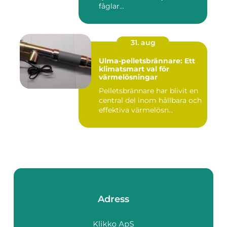
fåglar...
31. aug
Ulma-pelletsbrännare: Ett
klimatsmart val för
värmelösningar
Pelletsbrännare har blivit en
central del inom hållbara och
effektiva värmelösn...
Adress