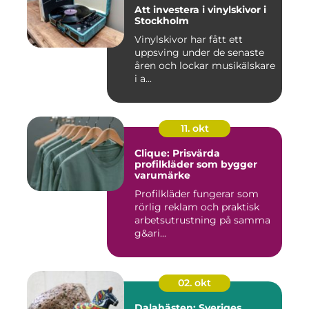
Att investera i vinylskivor i
Stockholm
Vinylskivor har fått ett
uppsving under de senaste
åren och lockar musikälskare
i a...
11. okt
Clique: Prisvärda
profilkläder som bygger
varumärke
Profilkläder fungerar som
rörlig reklam och praktisk
arbetsutrustning på samma
g&ari...
02. okt
Dalahästen: Sveriges