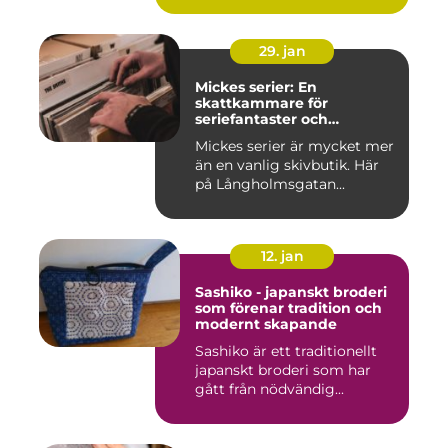
29. jan
Mickes serier: En
skattkammare för
seriefantaster och
vinylälskare
Mickes serier är mycket mer
än en vanlig skivbutik. Här
på Långholmsgatan...
12. jan
Sashiko - japanskt broderi
som förenar tradition och
modernt skapande
Sashiko är ett traditionellt
japanskt broderi som har
gått från nödvändig...