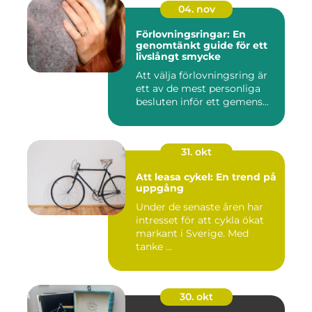
04. nov
Förlovningsringar: En
genomtänkt guide för ett
livslångt smycke
Att välja förlovningsring är
ett av de mest personliga
besluten inför ett gemens...
31. okt
Att leasa cykel: En trend på
uppgång
Under de senaste åren har
intresset för att cykla ökat
markant i Sverige. Med
tanke ...
30. okt