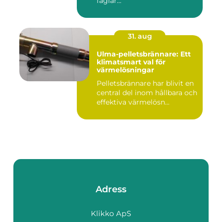
fåglar...
31. aug
Ulma-pelletsbrännare: Ett
klimatsmart val för
värmelösningar
Pelletsbrännare har blivit en
central del inom hållbara och
effektiva värmelösn...
Adress