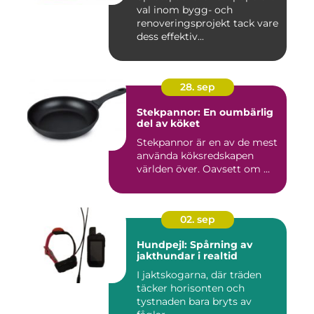
val inom bygg- och
renoveringsprojekt tack vare
dess effektiv...
28. sep
Stekpannor: En oumbärlig
del av köket
Stekpannor är en av de mest
använda köksredskapen
världen över. Oavsett om ...
02. sep
Hundpejl: Spårning av
jakthundar i realtid
I jaktskogarna, där träden
täcker horisonten och
tystnaden bara bryts av