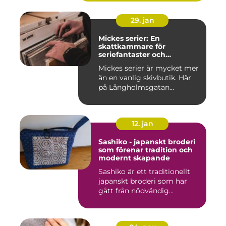
29. jan
Mickes serier: En
skattkammare för
seriefantaster och
vinylälskare
Mickes serier är mycket mer
än en vanlig skivbutik. Här
på Långholmsgatan...
12. jan
Sashiko - japanskt broderi
som förenar tradition och
modernt skapande
Sashiko är ett traditionellt
japanskt broderi som har
gått från nödvändig...