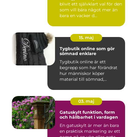
blivit ett självklart val för den
som vill bära något mer än
bara en vacker d...
15. maj
Tygbutik online som gör
sömnad enklare
Tygbutik online är ett
begrepp som har förändrat
hur människor köper
material till sömnad,
inredning...
03. maj
Gatuskylt funktion, form
och hållbarhet i vardagen
En gatuskylt är mer än bara
en praktisk markering av ett