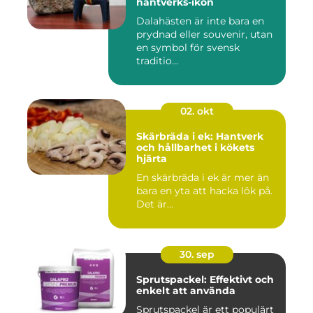
hantverks-ikon
Dalahästen är inte bara en
prydnad eller souvenir, utan
en symbol för svensk
traditio...
02. okt
Skärbräda i ek: Hantverk
och hållbarhet i kökets
hjärta
En skärbräda i ek är mer än
bara en yta att hacka lök på.
Det är...
30. sep
Sprutspackel: Effektivt och
enkelt att använda
Sprutspackel är ett populärt