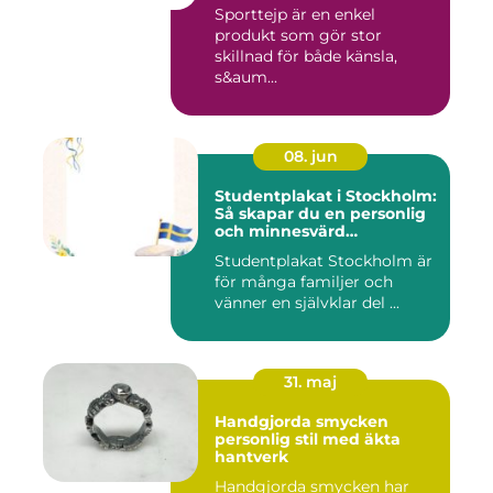
Sporttejp är en enkel
produkt som gör stor
skillnad för både känsla,
s&aum...
08. jun
Studentplakat i Stockholm:
Så skapar du en personlig
och minnesvärd
studentskylt
Studentplakat Stockholm är
för många familjer och
vänner en självklar del ...
31. maj
Handgjorda smycken
personlig stil med äkta
hantverk
Handgjorda smycken har