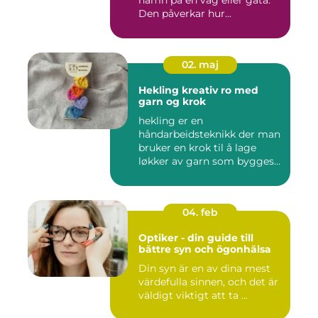
namn på en väg eller gata.
Den påverkar hur...
02. maj
Hekling kreativ ro med
garn og krok
hekling er en
håndarbeidsteknikk der man
bruker en krok til å lage
løkker av garn som bygges
opp rad...
04. feb
Optiker - din guide till
bättre syn och ögonhälsa
Din syn är en av dina mest
värdefulla sinnen, och det är
väldigt viktigt att ta ...