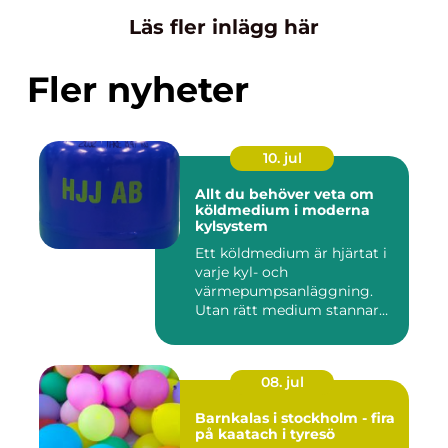
Läs fler inlägg här
Fler nyheter
10. jul
Allt du behöver veta om
köldmedium i moderna
kylsystem
Ett köldmedium är hjärtat i
varje kyl- och
värmepumpsanläggning.
Utan rätt medium stannar
både butik...
08. jul
Barnkalas i stockholm - fira
på kaatach i tyresö