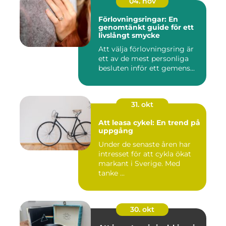
04. nov
Förlovningsringar: En
genomtänkt guide för ett
livslångt smycke
Att välja förlovningsring är
ett av de mest personliga
besluten inför ett gemens...
31. okt
Att leasa cykel: En trend på
uppgång
Under de senaste åren har
intresset för att cykla ökat
markant i Sverige. Med
tanke ...
30. okt