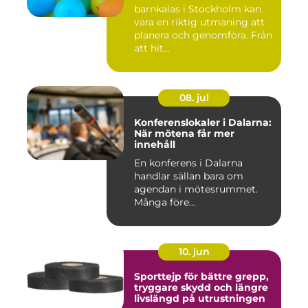
barnkalas i Stockholm kan
vara en riktig utmaning att
planera och genomföra. Från
att hit...
08. jul
Konferenslokaler i Dalarna:
När mötena får mer
innehåll
En konferens i Dalarna
handlar sällan bara om
agendan i mötesrummet.
Många före...
10. jun
Sporttejp för bättre grepp,
tryggare skydd och längre
livslängd på utrustningen