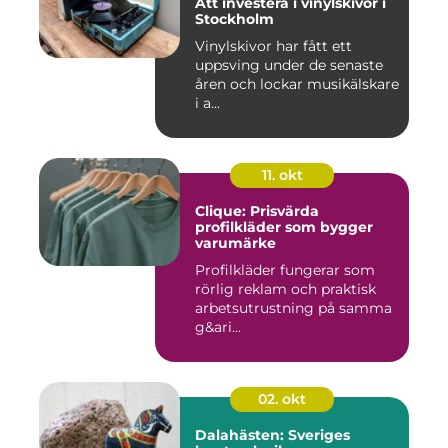
Att investera i vinylskivor i
Stockholm
Vinylskivor har fått ett
uppsving under de senaste
åren och lockar musikälskare
i a...
11. okt
Clique: Prisvärda
profilkläder som bygger
varumärke
Profilkläder fungerar som
rörlig reklam och praktisk
arbetsutrustning på samma
g&ari...
02. okt
Dalahästen: Sveriges