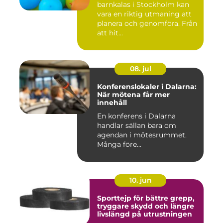
barnkalas i Stockholm kan
vara en riktig utmaning att
planera och genomföra. Från
att hit...
08. jul
Konferenslokaler i Dalarna:
När mötena får mer
innehåll
En konferens i Dalarna
handlar sällan bara om
agendan i mötesrummet.
Många före...
10. jun
Sporttejp för bättre grepp,
tryggare skydd och längre
livslängd på utrustningen