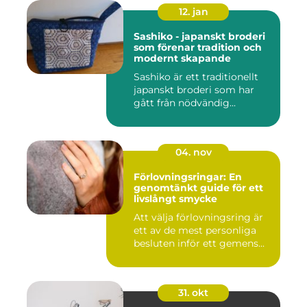
12. jan
Sashiko - japanskt broderi
som förenar tradition och
modernt skapande
Sashiko är ett traditionellt
japanskt broderi som har
gått från nödvändig...
04. nov
Förlovningsringar: En
genomtänkt guide för ett
livslångt smycke
Att välja förlovningsring är
ett av de mest personliga
besluten inför ett gemens...
31. okt