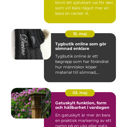
blivit ett självklart val för den
som vill bära något mer än
bara en vacker d...
15. maj
Tygbutik online som gör
sömnad enklare
Tygbutik online är ett
begrepp som har förändrat
hur människor köper
material till sömnad,
inredning...
03. maj
Gatuskylt funktion, form
och hållbarhet i vardagen
En gatuskylt är mer än bara
en praktisk markering av ett
namn på en väg eller gata.