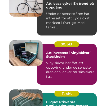
Att leasa cykel: En trend på
uppgång
Under de senaste åren har
intresset för att cykla ökat
markant i Sverige. Med
tanke ...
30. okt
Att investera i vinylskivor i
Stockholm
Vinylskivor har fått ett
uppsving under de senaste
åren och lockar musikälskare
i a...
11. okt
Clique: Prisvärda
profilkläder som bygger