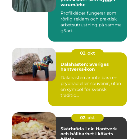
varumärke
Profilkläder fungerar som
rörlig reklam och praktisk
arbetsutrustning på samma
g&ari...
02. okt
Dalahästen: Sveriges
hantverks-ikon
Dalahästen är inte bara en
prydnad eller souvenir, utan
en symbol för svensk
traditio...
02. okt
Skärbräda i ek: Hantverk
och hållbarhet i kökets
hjärta