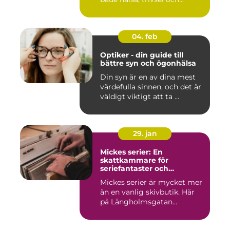
04. feb
Optiker - din guide till
bättre syn och ögonhälsa
Din syn är en av dina mest
värdefulla sinnen, och det är
väldigt viktigt att ta ...
29. jan
Mickes serier: En
skattkammare för
seriefantaster och
vinylälskare
Mickes serier är mycket mer
än en vanlig skivbutik. Här
på Långholmsgatan...