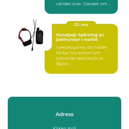
världen över. Oavsett om ...
02. sep
Hundpejl: Spårning av
jakthundar i realtid
I jaktskogarna, där träden
täcker horisonten och
tystnaden bara bryts av
fåglar...
Adress