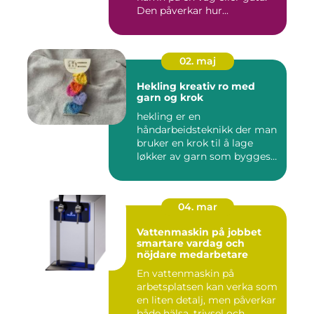
Den påverkar hur...
02. maj
Hekling kreativ ro med
garn og krok
hekling er en
håndarbeidsteknikk der man
bruker en krok til å lage
løkker av garn som bygges
opp rad...
04. mar
Vattenmaskin på jobbet
smartare vardag och
nöjdare medarbetare
En vattenmaskin på
arbetsplatsen kan verka som
en liten detalj, men påverkar
både hälsa, trivsel och...