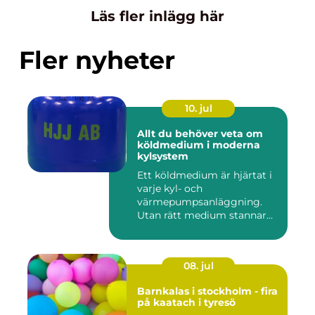
Läs fler inlägg här
Fler nyheter
10. jul
Allt du behöver veta om
köldmedium i moderna
kylsystem
Ett köldmedium är hjärtat i
varje kyl- och
värmepumpsanläggning.
Utan rätt medium stannar
både butik...
08. jul
Barnkalas i stockholm - fira
på kaatach i tyresö