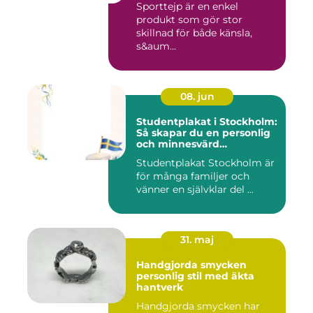
Sporttejp är en enkel
produkt som gör stor
skillnad för både känsla,
s&aum...
08. jun
Studentplakat i Stockholm:
Så skapar du en personlig
och minnesvärd
studentskylt
Studentplakat Stockholm är
för många familjer och
vänner en självklar del ...
31. maj
Handgjorda smycken
personlig stil med äkta
hantverk
Handgjorda smycken har