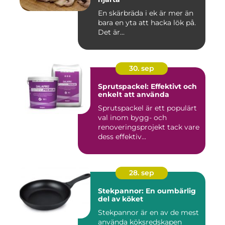
En skärbräda i ek är mer än
bara en yta att hacka lök på.
Det är...
30. sep
Sprutspackel: Effektivt och
enkelt att använda
Sprutspackel är ett populärt
val inom bygg- och
renoveringsprojekt tack vare
dess effektiv...
28. sep
Stekpannor: En oumbärlig
del av köket
Stekpannor är en av de mest
använda köksredskapen