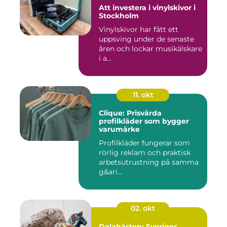
Att investera i vinylskivor i
Stockholm
Vinylskivor har fått ett
uppsving under de senaste
åren och lockar musikälskare
i a...
11. okt
Clique: Prisvärda
profilkläder som bygger
varumärke
Profilkläder fungerar som
rörlig reklam och praktisk
arbetsutrustning på samma
g&ari...
02. okt
Dalahästen: Sveriges