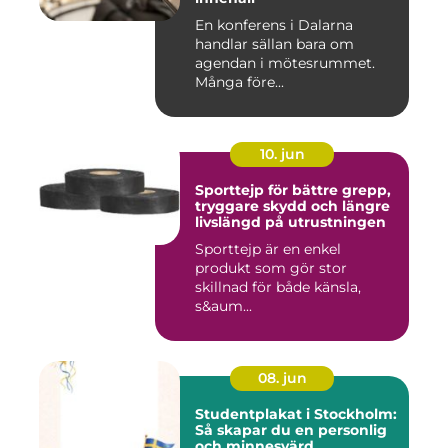
En konferens i Dalarna
handlar sällan bara om
agendan i mötesrummet.
Många före...
10. jun
Sporttejp för bättre grepp,
tryggare skydd och längre
livslängd på utrustningen
Sporttejp är en enkel
produkt som gör stor
skillnad för både känsla,
s&aum...
08. jun
Studentplakat i Stockholm:
Så skapar du en personlig
och minnesvärd