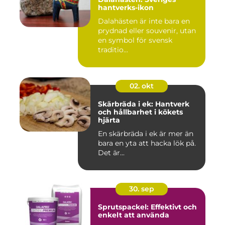
hantverks-ikon
Dalahästen är inte bara en
prydnad eller souvenir, utan
en symbol för svensk
traditio...
02. okt
Skärbräda i ek: Hantverk
och hållbarhet i kökets
hjärta
En skärbräda i ek är mer än
bara en yta att hacka lök på.
Det är...
30. sep
Sprutspackel: Effektivt och
enkelt att använda