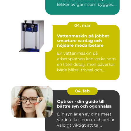
løkker av garn som bygges
opp rad...
04. mar
Vattenmaskin på jobbet
smartare vardag och
nöjdare medarbetare
En vattenmaskin på
arbetsplatsen kan verka som
en liten detalj, men påverkar
både hälsa, trivsel och...
04. feb
Optiker - din guide till
bättre syn och ögonhälsa
Din syn är en av dina mest
värdefulla sinnen, och det är
väldigt viktigt att ta ...