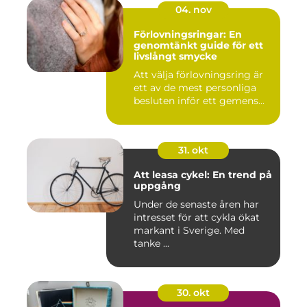
04. nov
Förlovningsringar: En
genomtänkt guide för ett
livslångt smycke
Att välja förlovningsring är
ett av de mest personliga
besluten inför ett gemens...
31. okt
Att leasa cykel: En trend på
uppgång
Under de senaste åren har
intresset för att cykla ökat
markant i Sverige. Med
tanke ...
30. okt