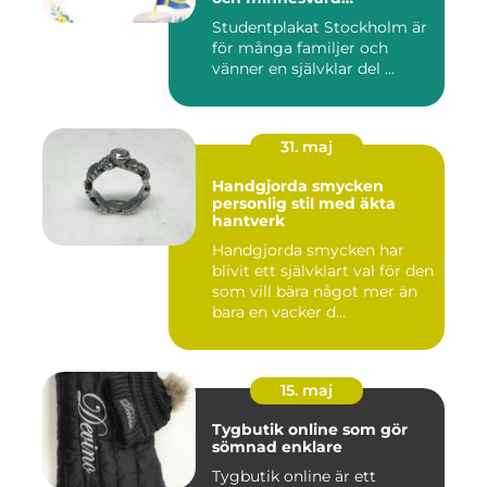
studentskylt
Studentplakat Stockholm är
för många familjer och
vänner en självklar del ...
31. maj
Handgjorda smycken
personlig stil med äkta
hantverk
Handgjorda smycken har
blivit ett självklart val för den
som vill bära något mer än
bara en vacker d...
15. maj
Tygbutik online som gör
sömnad enklare
Tygbutik online är ett