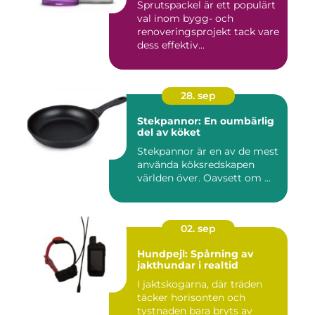
Sprutspackel är ett populärt
val inom bygg- och
renoveringsprojekt tack vare
dess effektiv...
28. sep
Stekpannor: En oumbärlig
del av köket
Stekpannor är en av de mest
använda köksredskapen
världen över. Oavsett om ...
02. sep
Hundpejl: Spårning av
jakthundar i realtid
I jaktskogarna, där träden
täcker horisonten och
tystnaden bara bryts av