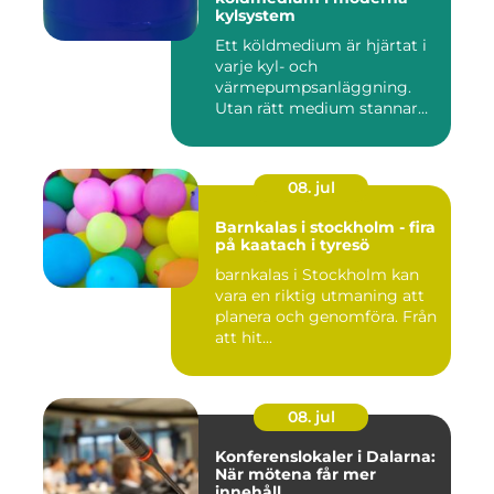
kylsystem
Ett köldmedium är hjärtat i
varje kyl- och
värmepumpsanläggning.
Utan rätt medium stannar
både butik...
08. jul
Barnkalas i stockholm - fira
på kaatach i tyresö
barnkalas i Stockholm kan
vara en riktig utmaning att
planera och genomföra. Från
att hit...
08. jul
Konferenslokaler i Dalarna:
När mötena får mer
innehåll