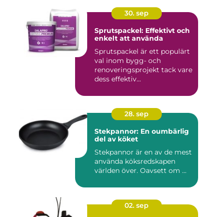
30. sep
Sprutspackel: Effektivt och
enkelt att använda
Sprutspackel är ett populärt
val inom bygg- och
renoveringsprojekt tack vare
dess effektiv...
28. sep
Stekpannor: En oumbärlig
del av köket
Stekpannor är en av de mest
använda köksredskapen
världen över. Oavsett om ...
02. sep