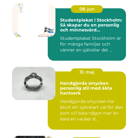
08. jun
Studentplakat i Stockholm:
Så skapar du en personlig
och minnesvärd
studentskylt
Studentplakat Stockholm är
för många familjer och
vänner en självklar del ...
31. maj
Handgjorda smycken
personlig stil med äkta
hantverk
Handgjorda smycken har
blivit ett självklart val för den
som vill bära något mer än
bara en vacker d...