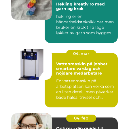
Hekling kreativ ro med
garn og krok
hekling er en
håndarbeidsteknikk der man
bruker en krok til å lage
løkker av garn som bygges
opp rad...
04. mar
Vattenmaskin på jobbet
smartare vardag och
nöjdare medarbetare
En vattenmaskin på
arbetsplatsen kan verka som
en liten detalj, men påverkar
både hälsa, trivsel och...
04. feb
Optiker - din guide till