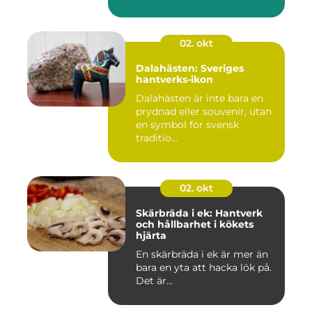
02. okt
Dalahästen: Sveriges
hantverks-ikon
Dalahästen är inte bara en
prydnad eller souvenir, utan
en symbol för svensk
traditio...
02. okt
Skärbräda i ek: Hantverk
och hållbarhet i kökets
hjärta
En skärbräda i ek är mer än
bara en yta att hacka lök på.
Det är...