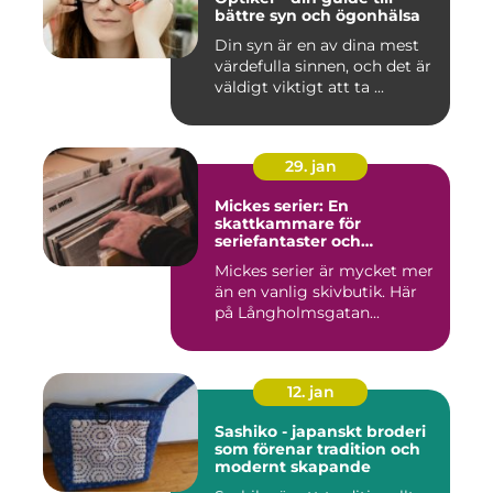
bättre syn och ögonhälsa
Din syn är en av dina mest
värdefulla sinnen, och det är
väldigt viktigt att ta ...
29. jan
Mickes serier: En
skattkammare för
seriefantaster och
vinylälskare
Mickes serier är mycket mer
än en vanlig skivbutik. Här
på Långholmsgatan...
12. jan
Sashiko - japanskt broderi
som förenar tradition och
modernt skapande