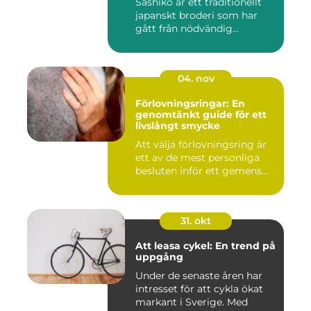
Sashiko är ett traditionellt
japanskt broderi som har
gått från nödvändig...
04. nov
Förlovningsringar: En
genomtänkt guide för ett
livslångt smycke
Att välja förlovningsring är
ett av de mest personliga
besluten inför ett gemens...
31. okt
Att leasa cykel: En trend på
uppgång
Under de senaste åren har
intresset för att cykla ökat
markant i Sverige. Med