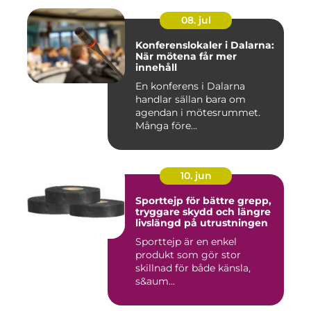
08. jul
Konferenslokaler i Dalarna:
När mötena får mer
innehåll
En konferens i Dalarna
handlar sällan bara om
agendan i mötesrummet.
Många före...
10. jun
Sporttejp för bättre grepp,
tryggare skydd och längre
livslängd på utrustningen
Sporttejp är en enkel
produkt som gör stor
skillnad för både känsla,
s&aum...