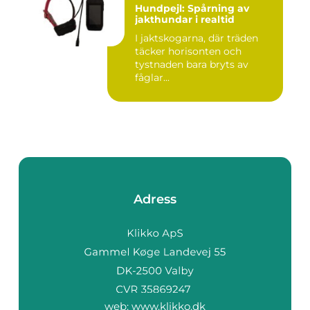
Hundpejl: Spårning av
jakthundar i realtid
I jaktskogarna, där träden
täcker horisonten och
tystnaden bara bryts av
fåglar...
Adress
web:
www.klikko.dk