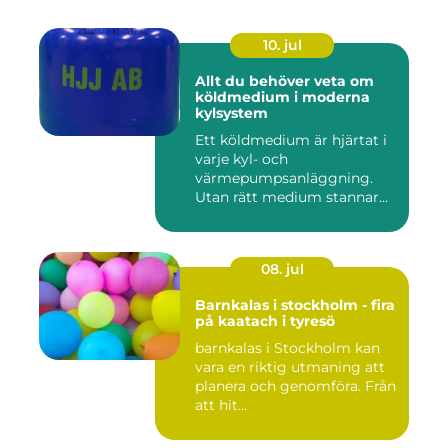
10. jul
Allt du behöver veta om
köldmedium i moderna
kylsystem
Ett köldmedium är hjärtat i
varje kyl- och
värmepumpsanläggning.
Utan rätt medium stannar
både butik...
08. jul
Barnkalas i stockholm - fira
på kaatach i tyresö
barnkalas i Stockholm kan
vara en riktig utmaning att
planera och genomföra. Från
att hit...