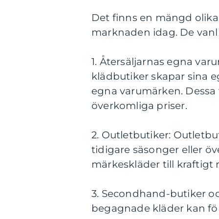
Det finns en mängd olika 
marknaden idag. De vanli
1. Återsäljarnas egna va
klädbutiker skapar sina 
egna varumärken. Dessa va
överkomliga priser.
2. Outletbutiker: Outletbut
tidigare säsonger eller öv
märkeskläder till kraftigt
3. Secondhand-butiker o
begagnade kläder kan för