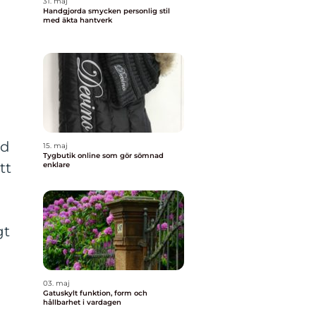
31. maj
Handgjorda smycken personlig stil
med äkta hantverk
ed
15. maj
Tygbutik online som gör sömnad
tt
enklare
gt
03. maj
Gatuskylt funktion, form och
hållbarhet i vardagen