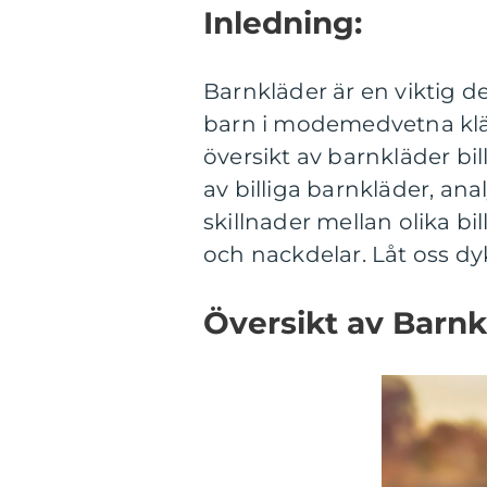
Inledning:
Barnkläder är en viktig del
barn i modemedvetna klä
översikt av barnkläder bil
av billiga barnkläder, ana
skillnader mellan olika bi
och nackdelar. Låt oss dy
Översikt av Barnkl