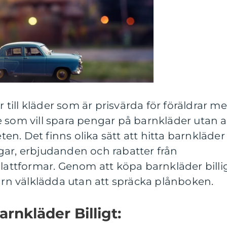
r till kläder som är prisvärda för föräldrar m
 som vill spara pengar på barnkläder utan a
n. Det finns olika sätt att hitta barnkläder
ningar, erbjudanden och rabatter från
plattformar. Genom att köpa barnkläder billi
barn välklädda utan att spräcka plånboken.
rnkläder Billigt: