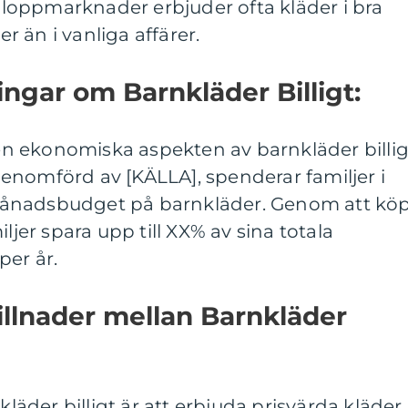
oppmarknader erbjuder ofta kläder i bra
er än i vanliga affärer.
ingar om Barnkläder Billigt:
den ekonomiska aspekten av barnkläder billig
enomförd av [KÄLLA], spenderar familjer i
ånadsbudget på barnkläder. Genom att kö
ljer spara upp till XX% av sina totala
per år.
llnader mellan Barnkläder
der billigt är att erbjuda prisvärda kläder,