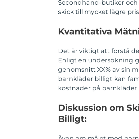
Secondhand-butiker och l
skick till mycket lägre pris
Kvantitativa Mätn
Det är viktigt att förstå 
Enligt en undersökning g
genomsnitt XX% av sin m
barnkläder billigt kan fami
kostnader på barnkläder 
Diskussion om Ski
Billigt:
Även om målet med barnklä