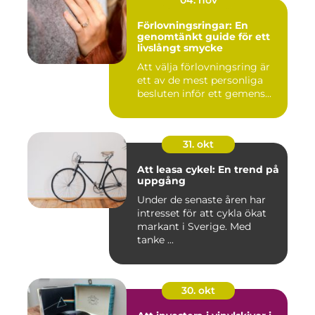
Förlovningsringar: En
genomtänkt guide för ett
livslångt smycke
Att välja förlovningsring är
ett av de mest personliga
besluten inför ett gemens...
31. okt
Att leasa cykel: En trend på
uppgång
Under de senaste åren har
intresset för att cykla ökat
markant i Sverige. Med
tanke ...
30. okt