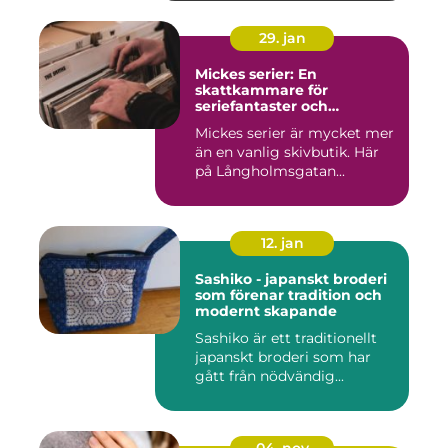
29. jan
Mickes serier: En
skattkammare för
seriefantaster och
vinylälskare
Mickes serier är mycket mer
än en vanlig skivbutik. Här
på Långholmsgatan...
12. jan
Sashiko - japanskt broderi
som förenar tradition och
modernt skapande
Sashiko är ett traditionellt
japanskt broderi som har
gått från nödvändig...
04. nov