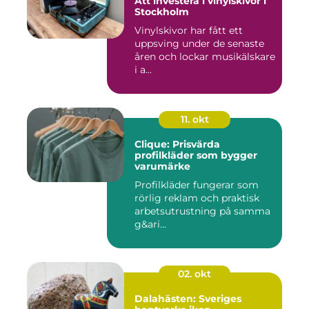
Att investera i vinylskivor i
Stockholm
Vinylskivor har fått ett
uppsving under de senaste
åren och lockar musikälskare
i a...
11. okt
Clique: Prisvärda
profilkläder som bygger
varumärke
Profilkläder fungerar som
rörlig reklam och praktisk
arbetsutrustning på samma
g&ari...
02. okt
Dalahästen: Sveriges