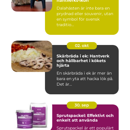
hantverks-ikon
Dalahästen är inte bara en
prydnad eller souvenir, utan
en symbol för svensk
traditio...
02. okt
Skärbräda i ek: Hantverk
och hållbarhet i kökets
hjärta
En skärbräda i ek är mer än
bara en yta att hacka lök på.
Det är...
30. sep
Sprutspackel: Effektivt och
enkelt att använda
Sprutspackel är ett populärt