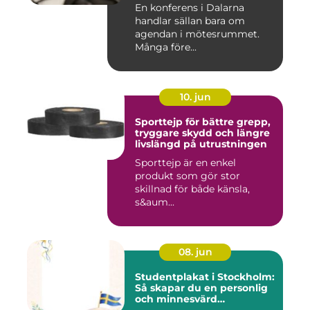
En konferens i Dalarna
handlar sällan bara om
agendan i mötesrummet.
Många före...
10. jun
Sporttejp för bättre grepp,
tryggare skydd och längre
livslängd på utrustningen
Sporttejp är en enkel
produkt som gör stor
skillnad för både känsla,
s&aum...
08. jun
Studentplakat i Stockholm:
Så skapar du en personlig
och minnesvärd
studentskylt