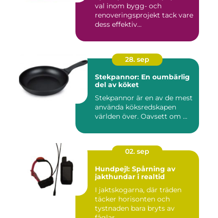
val inom bygg- och
renoveringsprojekt tack vare
dess effektiv...
28. sep
Stekpannor: En oumbärlig
del av köket
Stekpannor är en av de mest
använda köksredskapen
världen över. Oavsett om ...
02. sep
Hundpejl: Spårning av
jakthundar i realtid
I jaktskogarna, där träden
täcker horisonten och
tystnaden bara bryts av
fåglar...