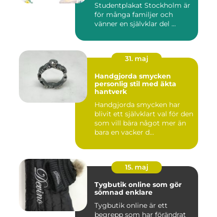
Studentplakat Stockholm är
för många familjer och
vänner en självklar del ...
31. maj
Handgjorda smycken
personlig stil med äkta
hantverk
Handgjorda smycken har
blivit ett självklart val för den
som vill bära något mer än
bara en vacker d...
15. maj
Tygbutik online som gör
sömnad enklare
Tygbutik online är ett
begrepp som har förändrat