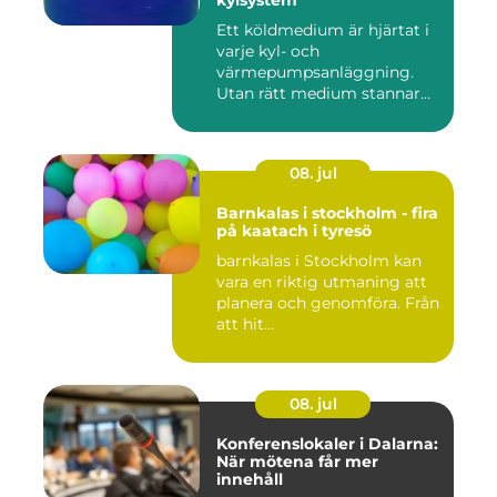
Ett köldmedium är hjärtat i
varje kyl- och
värmepumpsanläggning.
Utan rätt medium stannar
både butik...
08. jul
Barnkalas i stockholm - fira
på kaatach i tyresö
barnkalas i Stockholm kan
vara en riktig utmaning att
planera och genomföra. Från
att hit...
08. jul
Konferenslokaler i Dalarna:
När mötena får mer
innehåll