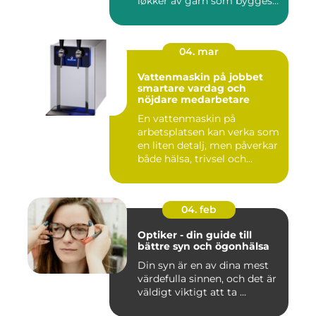
løkker av garn som bygges
opp rad...
04. mar
Vattenmaskin på jobbet
smartare vardag och
nöjdare medarbetare
En vattenmaskin på
arbetsplatsen kan verka som
en liten detalj, men påverkar
både hälsa, trivsel och...
04. feb
Optiker - din guide till
bättre syn och ögonhälsa
Din syn är en av dina mest
värdefulla sinnen, och det är
väldigt viktigt att ta ...