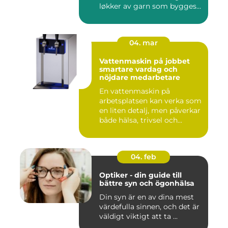
løkker av garn som bygges
opp rad...
04. mar
Vattenmaskin på jobbet
smartare vardag och
nöjdare medarbetare
En vattenmaskin på
arbetsplatsen kan verka som
en liten detalj, men påverkar
både hälsa, trivsel och...
04. feb
Optiker - din guide till
bättre syn och ögonhälsa
Din syn är en av dina mest
värdefulla sinnen, och det är
väldigt viktigt att ta ...