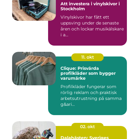
Att investera i vinylskivor i
Stockholm
Vinylskivor har fått ett
uppsving under de senaste
åren och lockar musikälskare
i a...
11. okt
Clique: Prisvärda
profilkläder som bygger
varumärke
Profilkläder fungerar som
rörlig reklam och praktisk
arbetsutrustning på samma
g&ari...
02. okt
Dalahästen: Sveriges