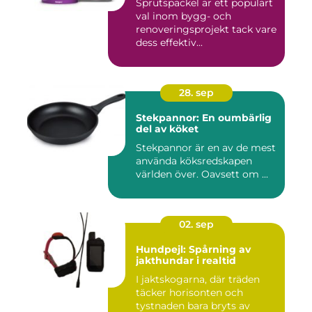
Sprutspackel är ett populärt
val inom bygg- och
renoveringsprojekt tack vare
dess effektiv...
28. sep
Stekpannor: En oumbärlig
del av köket
Stekpannor är en av de mest
använda köksredskapen
världen över. Oavsett om ...
02. sep
Hundpejl: Spårning av
jakthundar i realtid
I jaktskogarna, där träden
täcker horisonten och
tystnaden bara bryts av