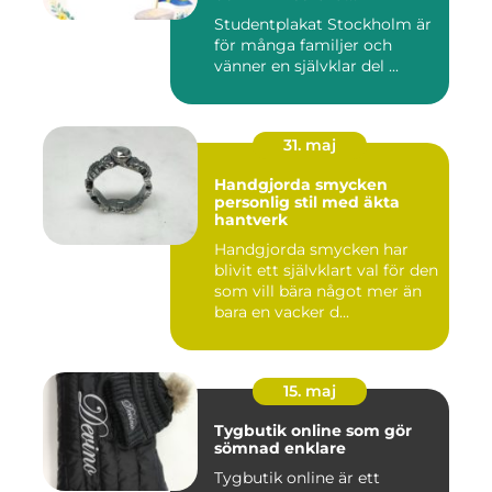
studentskylt
Studentplakat Stockholm är
för många familjer och
vänner en självklar del ...
31. maj
Handgjorda smycken
personlig stil med äkta
hantverk
Handgjorda smycken har
blivit ett självklart val för den
som vill bära något mer än
bara en vacker d...
15. maj
Tygbutik online som gör
sömnad enklare
Tygbutik online är ett