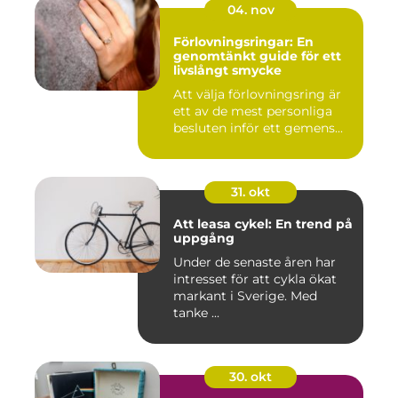
04. nov
Förlovningsringar: En
genomtänkt guide för ett
livslångt smycke
Att välja förlovningsring är
ett av de mest personliga
besluten inför ett gemens...
31. okt
Att leasa cykel: En trend på
uppgång
Under de senaste åren har
intresset för att cykla ökat
markant i Sverige. Med
tanke ...
30. okt