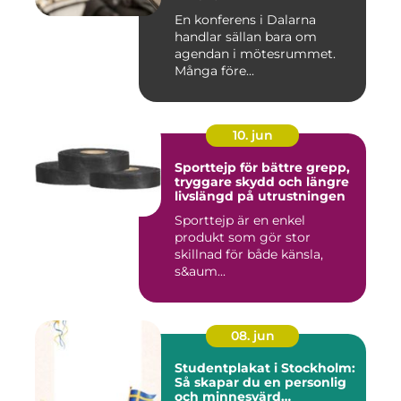
En konferens i Dalarna
handlar sällan bara om
agendan i mötesrummet.
Många före...
10. jun
Sporttejp för bättre grepp,
tryggare skydd och längre
livslängd på utrustningen
Sporttejp är en enkel
produkt som gör stor
skillnad för både känsla,
s&aum...
08. jun
Studentplakat i Stockholm:
Så skapar du en personlig
och minnesvärd