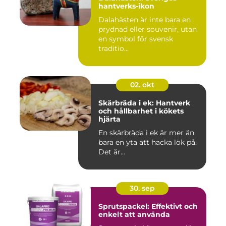
hantverks-ikon
Dalahästen är inte bara en
prydnad eller souvenir, utan
en symbol för svensk
traditio...
02. okt
Skärbräda i ek: Hantverk
och hållbarhet i kökets
hjärta
En skärbräda i ek är mer än
bara en yta att hacka lök på.
Det är...
30. sep
Sprutspackel: Effektivt och
enkelt att använda