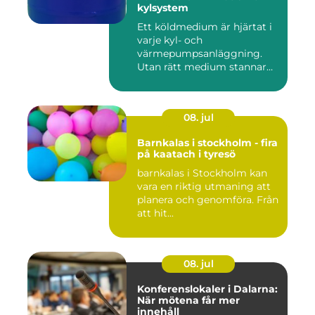
kylsystem
Ett köldmedium är hjärtat i
varje kyl- och
värmepumpsanläggning.
Utan rätt medium stannar
både butik...
08. jul
Barnkalas i stockholm - fira
på kaatach i tyresö
barnkalas i Stockholm kan
vara en riktig utmaning att
planera och genomföra. Från
att hit...
08. jul
Konferenslokaler i Dalarna:
När mötena får mer
innehåll