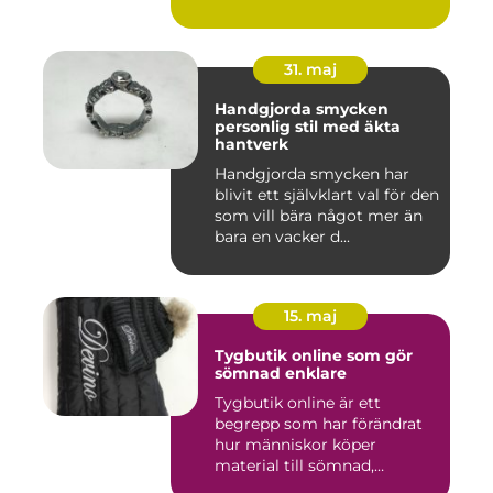
31. maj
Handgjorda smycken
personlig stil med äkta
hantverk
Handgjorda smycken har
blivit ett självklart val för den
som vill bära något mer än
bara en vacker d...
15. maj
Tygbutik online som gör
sömnad enklare
Tygbutik online är ett
begrepp som har förändrat
hur människor köper
material till sömnad,
inredning...