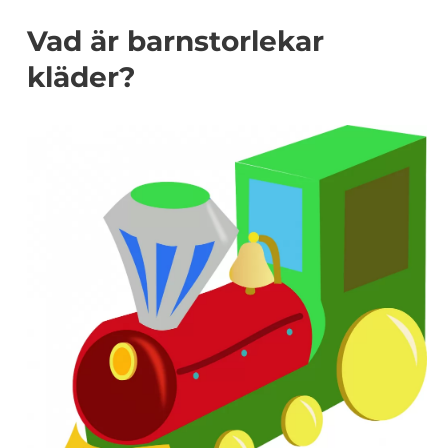
Vad är barnstorlekar
kläder?