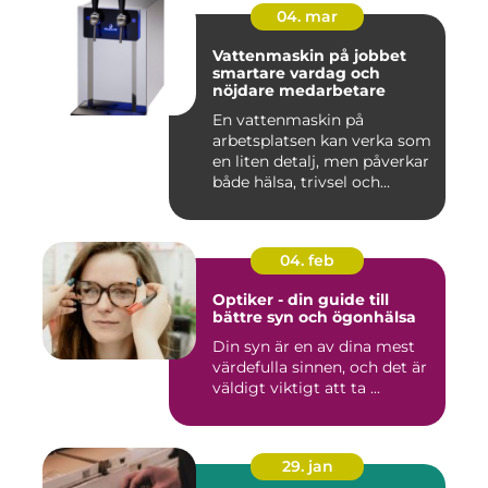
04. mar
Vattenmaskin på jobbet
smartare vardag och
nöjdare medarbetare
En vattenmaskin på
arbetsplatsen kan verka som
en liten detalj, men påverkar
både hälsa, trivsel och...
04. feb
Optiker - din guide till
bättre syn och ögonhälsa
Din syn är en av dina mest
värdefulla sinnen, och det är
väldigt viktigt att ta ...
29. jan