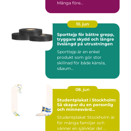
Många före...
10. jun
Sporttejp för bättre grepp,
tryggare skydd och längre
livslängd på utrustningen
Sporttejp är en enkel
produkt som gör stor
skillnad för både känsla,
s&aum...
08. jun
Studentplakat i Stockholm:
Så skapar du en personlig
och minnesvärd
studentskylt
Studentplakat Stockholm är
för många familjer och
vänner en självklar del ...