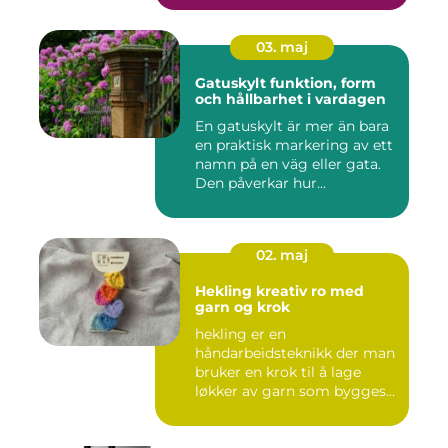
03. maj
Gatuskylt funktion, form
och hållbarhet i vardagen
En gatuskylt är mer än bara
en praktisk markering av ett
namn på en väg eller gata.
Den påverkar hur...
02. maj
Hekling kreativ ro med
garn og krok
hekling er en
håndarbeidsteknikk der man
bruker en krok til å lage
løkker av garn som bygges
opp rad...