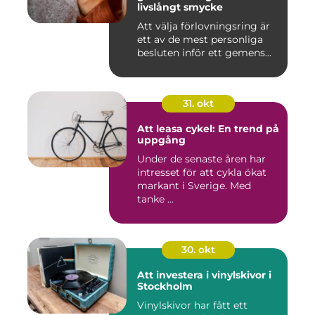
livslångt smycke
Att välja förlovningsring är
ett av de mest personliga
besluten inför ett gemens...
31. okt
Att leasa cykel: En trend på
uppgång
Under de senaste åren har
intresset för att cykla ökat
markant i Sverige. Med
tanke ...
30. okt
Att investera i vinylskivor i
Stockholm
Vinylskivor har fått ett