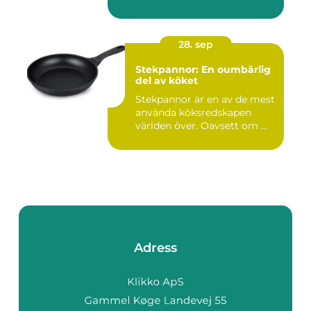
28. sep
Stekpannor: En oumbärlig
del av köket
Stekpannor är en av de mest
använda köksredskapen
världen över. Oavsett om ...
Adress