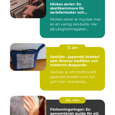
Mickes serier: En
skattkammare för
seriefantaster och
vinylälskare
Mickes serier är mycket mer
än en vanlig skivbutik. Här
på Långholmsgatan...
12. jan
Sashiko - japanskt broderi
som förenar tradition och
modernt skapande
Sashiko är ett traditionellt
japanskt broderi som har
gått från nödvändig...
04. nov
Förlovningsringar: En
genomtänkt guide för ett