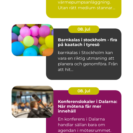
värmepumpsanläggning.
Utan rätt medium stannar
både butik...
08. jul
Barnkalas i stockholm - fira
på kaatach i tyresö
barnkalas i Stockholm kan
vara en riktig utmaning att
planera och genomföra. Från
att hit...
08. jul
Konferenslokaler i Dalarna:
När mötena får mer
innehåll
En konferens i Dalarna
handlar sällan bara om
agendan i mötesrummet.