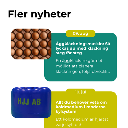
Fler nyheter
09. aug
Äggkläckningsmaskin: Så
lyckas du med kläckning
steg för steg
En äggkläckare gör det
möjligt att planera
kläckningen, följa utveckli...
10. jul
Allt du behöver veta om
köldmedium i moderna
kylsystem
Ett köldmedium är hjärtat i
varje kyl- och