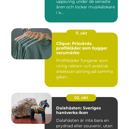
uppsving under de senaste
åren och lockar musikälskare
i a...
11. okt
Clique: Prisvärda
profilkläder som bygger
varumärke
Profilkläder fungerar som
rörlig reklam och praktisk
arbetsutrustning på samma
g&ari...
02. okt
Dalahästen: Sveriges
hantverks-ikon
Dalahästen är inte bara en
prydnad eller souvenir, utan