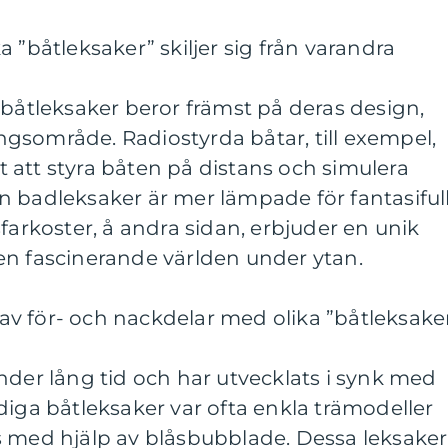
 ”båtleksaker” skiljer sig från varandra
 båtleksaker beror främst på deras design,
gsområde. Radiostyrda båtar, till exempel,
 att styra båten på distans och simulera
n badleksaker är mer lämpade för fantasiful
farkoster, å andra sidan, erbjuder en unik
en fascinerande världen under ytan.
v för- och nackdelar med olika ”båtleksake
nder lång tid och har utvecklats i synk med
diga båtleksaker var ofta enkla trämodeller
s med hjälp av blåsbubblade. Dessa leksaker