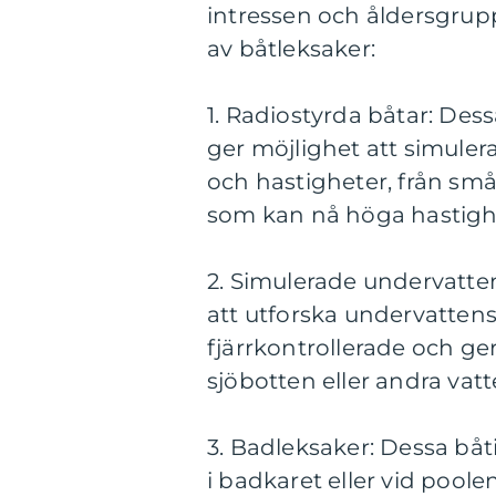
intressen och åldersgrup
av båtleksaker:
1. Radiostyrda båtar: Dess
ger möjlighet att simulerat
och hastigheter, från små
som kan nå höga hastighe
2. Simulerade undervatten
att utforska undervattens
fjärrkontrollerade och g
sjöbotten eller andra vat
3. Badleksaker: Dessa båt
i badkaret eller vid pool