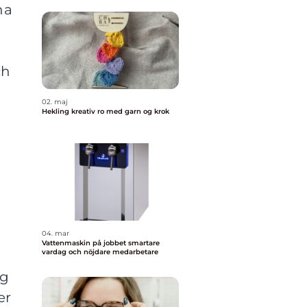
na
ch
02. maj
Hekling kreativ ro med garn og krok
04. mar
Vattenmaskin på jobbet smartare
vardag och nöjdare medarbetare
ng
er