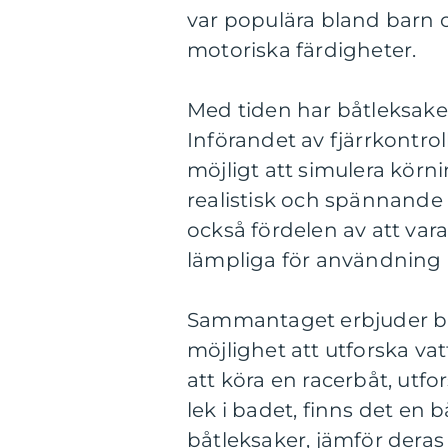
var populära bland barn o
motoriska färdigheter.
Med tiden har båtleksaker
Införandet av fjärrkontro
möjligt att simulera körn
realistisk och spännande
också fördelen av att var
lämpliga för användning i 
Sammantaget erbjuder b
möjlighet att utforska va
att köra en racerbåt, utfo
lek i badet, finns det en b
båtleksaker, jämför deras