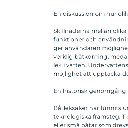
En diskussion om hur olika
Skillnaderna mellan olika
funktioner och användnin
ger användaren möjlighet
verklig båtkörning, meda
lek i vatten. Undervattens
möjlighet att upptäcka d
En historisk genomgång a
Båtleksaker har funnits u
teknologiska framsteg. Ti
eller små båtar som drev