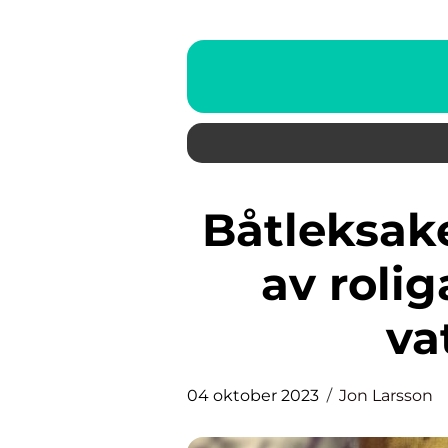
Båtleksaker: Utforska världen
av roli
va
04 oktober 2023
Jon Larsson