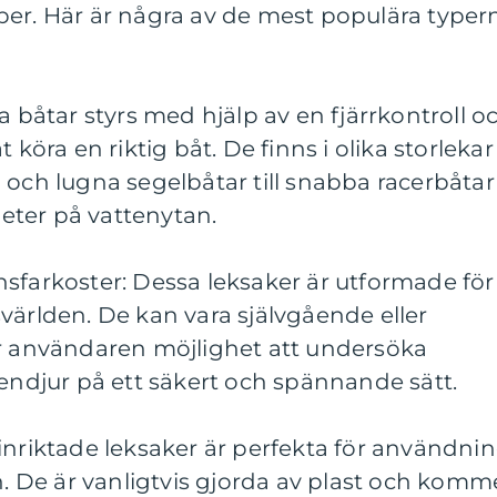
per. Här är några av de mest populära typer
a båtar styrs med hjälp av en fjärrkontroll o
 köra en riktig båt. De finns i olika storlekar
 och lugna segelbåtar till snabba racerbåtar
ter på vattenytan.
sfarkoster: Dessa leksaker är utformade för
världen. De kan vara självgående eller
er användaren möjlighet att undersöka
tendjur på ett säkert och spännande sätt.
inriktade leksaker är perfekta för användni
en. De är vanligtvis gjorda av plast och komm