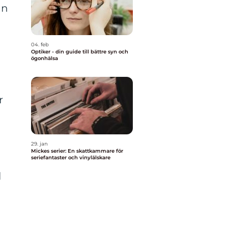
an
04. feb
Optiker - din guide till bättre syn och
ögonhälsa
r
29. jan
Mickes serier: En skattkammare för
seriefantaster och vinylälskare
l