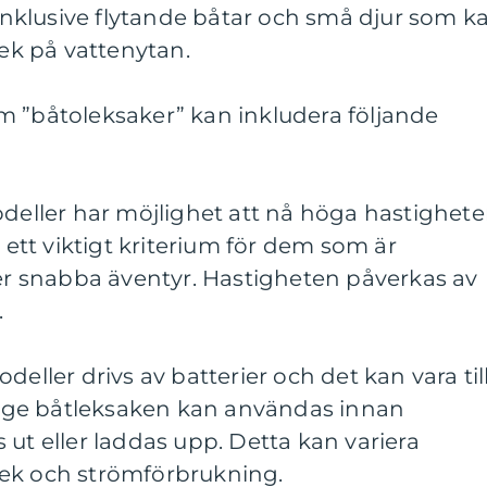
, inklusive flytande båtar och små djur som k
lek på vattenytan.
m ”båtoleksaker” kan inkludera följande
odeller har möjlighet att nå höga hastighete
a ett viktigt kriterium för dem som är
ler snabba äventyr. Hastigheten påverkas av
.
deller drivs av batterier och det kan vara til
länge båtleksaken kan användas innan
 ut eller laddas upp. Detta kan variera
ek och strömförbrukning.