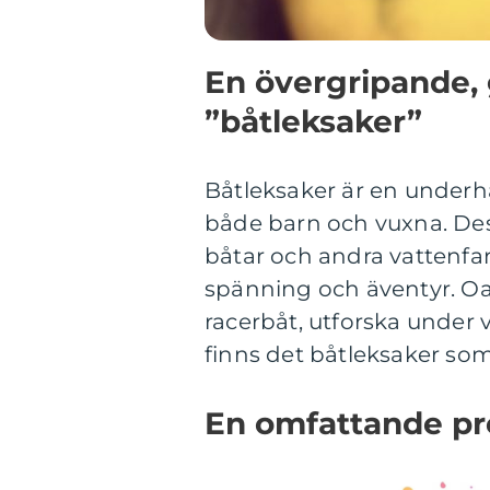
En övergripande, 
”båtleksaker”
Båtleksaker är en underhå
både barn och vuxna. Dess
båtar och andra vattenfark
spänning och äventyr. Oav
racerbåt, utforska under v
finns det båtleksaker som 
En omfattande pr