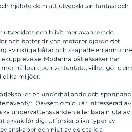
ch hjälpte dem att utveckla sin fantasi och
 utvecklats och blivit mer avancerade.
ller och batteridrivna motorer gjorde det
ing av riktiga båtar och skapade en ännu me
 lekupplevelse. Moderna båtleksaker har
a mer hållbara och vattentäta, vilket gör de
olika miljöer.
åtleksaker en underhållande och spännan
ttenäventyr. Oavsett om du är intresserad av
rska undervattensvärlden eller bara njuta av
åtleksak för dig. Utforska olika typer av
 egenskaper och njut av de otaliga