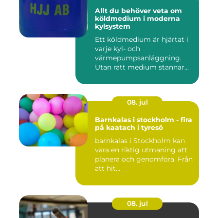
Allt du behöver veta om
köldmedium i moderna
kylsystem
Ett köldmedium är hjärtat i
varje kyl- och
värmepumpsanläggning.
Utan rätt medium stannar
både butik...
08. jul
Barnkalas i stockholm - fira
på kaatach i tyresö
barnkalas i Stockholm kan
vara en riktig utmaning att
planera och genomföra. Från
att hit...
08. jul