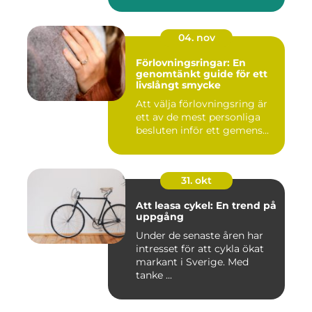
04. nov
Förlovningsringar: En
genomtänkt guide för ett
livslångt smycke
Att välja förlovningsring är
ett av de mest personliga
besluten inför ett gemens...
31. okt
Att leasa cykel: En trend på
uppgång
Under de senaste åren har
intresset för att cykla ökat
markant i Sverige. Med
tanke ...