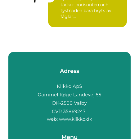
täcker horisonten och
tystnaden bara bryts av
fåglar...
Adress
web:
www.klikko.dk
Menu