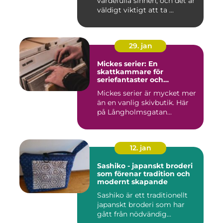
värdefulla sinnen, och det är
väldigt viktigt att ta ...
29. jan
Mickes serier: En
skattkammare för
seriefantaster och
vinylälskare
Mickes serier är mycket mer
än en vanlig skivbutik. Här
på Långholmsgatan...
12. jan
Sashiko - japanskt broderi
som förenar tradition och
modernt skapande
Sashiko är ett traditionellt
japanskt broderi som har
gått från nödvändig...