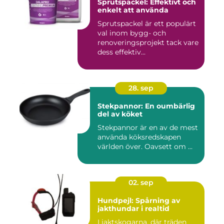
Sprutspackel: Effektivt och
enkelt att använda
Sprutspackel är ett populärt
val inom bygg- och
renoveringsprojekt tack vare
dess effektiv...
28. sep
Stekpannor: En oumbärlig
del av köket
Stekpannor är en av de mest
använda köksredskapen
världen över. Oavsett om ...
02. sep
Hundpejl: Spårning av
jakthundar i realtid
I jaktskogarna, där träden