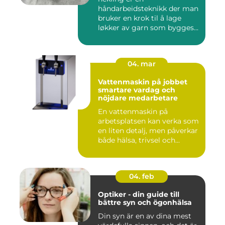
håndarbeidsteknikk der man
bruker en krok til å lage
løkker av garn som bygges
opp rad...
04. mar
Vattenmaskin på jobbet
smartare vardag och
nöjdare medarbetare
En vattenmaskin på
arbetsplatsen kan verka som
en liten detalj, men påverkar
både hälsa, trivsel och...
04. feb
Optiker - din guide till
bättre syn och ögonhälsa
Din syn är en av dina mest