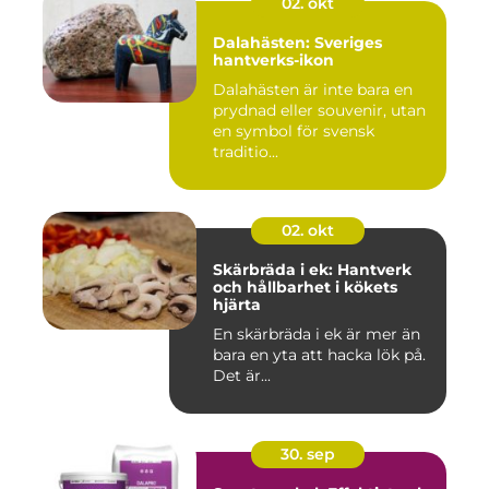
02. okt
Dalahästen: Sveriges
hantverks-ikon
Dalahästen är inte bara en
prydnad eller souvenir, utan
en symbol för svensk
traditio...
02. okt
Skärbräda i ek: Hantverk
och hållbarhet i kökets
hjärta
En skärbräda i ek är mer än
bara en yta att hacka lök på.
Det är...
30. sep