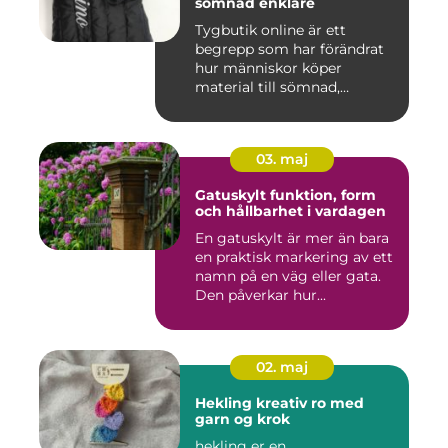
sömnad enklare
Tygbutik online är ett
begrepp som har förändrat
hur människor köper
material till sömnad,
inredning...
03. maj
Gatuskylt funktion, form
och hållbarhet i vardagen
En gatuskylt är mer än bara
en praktisk markering av ett
namn på en väg eller gata.
Den påverkar hur...
02. maj
Hekling kreativ ro med
garn og krok
hekling er en