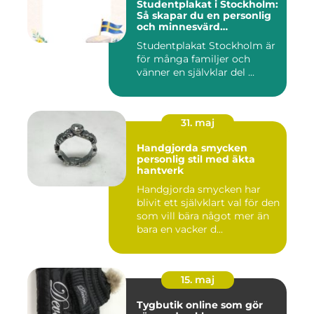
Studentplakat i Stockholm:
Så skapar du en personlig
och minnesvärd
studentskylt
Studentplakat Stockholm är
för många familjer och
vänner en självklar del ...
31. maj
Handgjorda smycken
personlig stil med äkta
hantverk
Handgjorda smycken har
blivit ett självklart val för den
som vill bära något mer än
bara en vacker d...
15. maj
Tygbutik online som gör