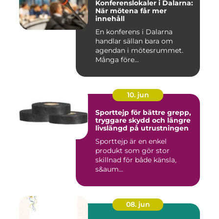
Konferenslokaler i Dalarna:
När mötena får mer
innehåll
En konferens i Dalarna
handlar sällan bara om
agendan i mötesrummet.
Många före...
10. jun
Sporttejp för bättre grepp,
tryggare skydd och längre
livslängd på utrustningen
Sporttejp är en enkel
produkt som gör stor
skillnad för både känsla,
s&aum...
08. jun