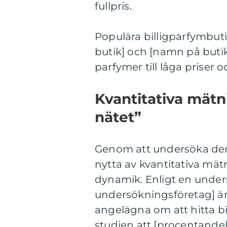
fullpris.
Populära billigparfymbut
butik] och [namn på butik
parfymer till låga priser o
Kvantitativa mätn
nätet”
Genom att undersöka den 
nytta av kvantitativa mät
dynamik. Enligt en unde
undersökningsföretag] ä
angelägna om att hitta b
studien att [procentandel