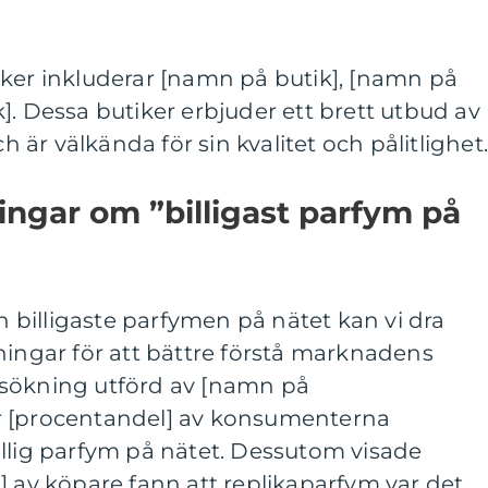
iker inkluderar [namn på butik], [namn på
]. Dessa butiker erbjuder ett brett utbud av
ch är välkända för sin kvalitet och pålitlighet
ingar om ”billigast parfym på
billigaste parfymen på nätet kan vi dra
ningar för att bättre förstå marknadens
rsökning utförd av [namn på
r [procentandel] av konsumenterna
illig parfym på nätet. Dessutom visade
] av köpare fann att replikaparfym var det