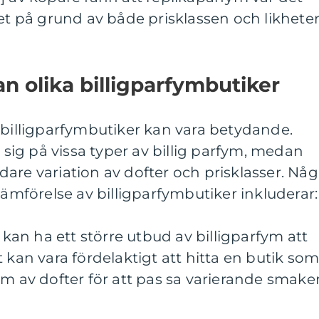
vet på grund av både prisklassen och likhete
an olika billigparfymbutiker
 billigparfymbutiker kan vara betydande.
r sig på vissa typer av billig parfym, medan
are variation av dofter och prisklasser. Någ
jämförelse av billigparfymbutiker inkluderar:
r kan ha ett större utbud av billigparfym att
 kan vara fördelaktigt att hitta en butik so
um av dofter för att pas sa varierande smake