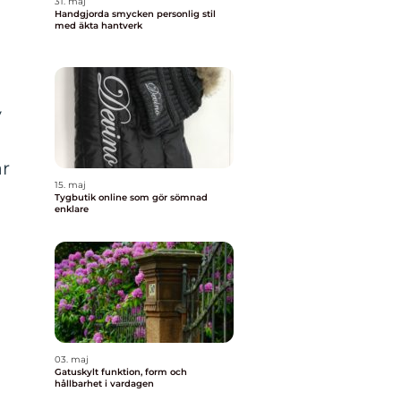
31. maj
Handgjorda smycken personlig stil
med äkta hantverk
v
är
15. maj
Tygbutik online som gör sömnad
enklare
03. maj
Gatuskylt funktion, form och
hållbarhet i vardagen