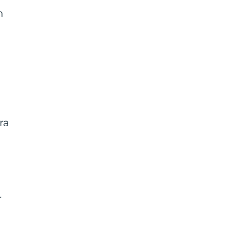
n
ra
m
r