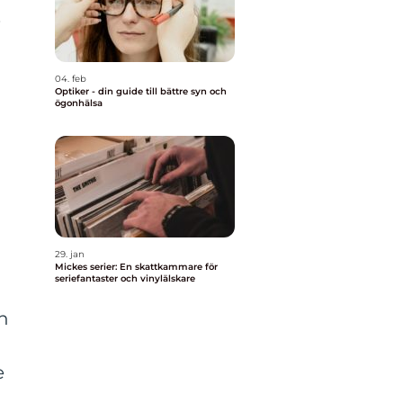
.
04. feb
Optiker - din guide till bättre syn och
ögonhälsa
29. jan
Mickes serier: En skattkammare för
seriefantaster och vinylälskare
n
en
e