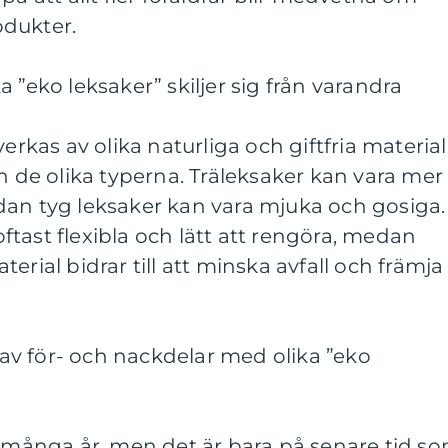
odukter.
 ”eko leksaker” skiljer sig från varandra
verkas av olika naturliga och giftfria material
an de olika typerna. Träleksaker kan vara mer
dan tyg leksaker kan vara mjuka och gosiga.
tast flexibla och lätt att rengöra, medan
erial bidrar till att minska avfall och främja
v för- och nackdelar med olika ”eko
i många år, men det är bara på senare tid s