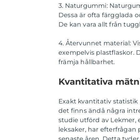
3. Naturgummi: Naturgumm
Dessa är ofta färgglada o
De kan vara allt från tuggb
4. Återvunnet material: V
exempelvis plastflaskor. D
främja hållbarhet.
Kvantitativa mätn
Exakt kvantitativ statisti
det finns ändå några intre
studie utförd av Lekmer, 
leksaker, har efterfråga
senaste åren. Detta tyder 