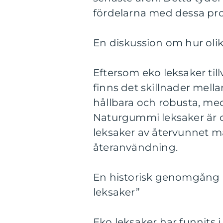
fördelarna med dessa pr
En diskussion om hur olika
Eftersom eko leksaker till
finns det skillnader mell
hållbara och robusta, me
Naturgummi leksaker är of
leksaker av återvunnet mat
återanvändning.
En historisk genomgång a
leksaker”
Eko leksaker har funnits 