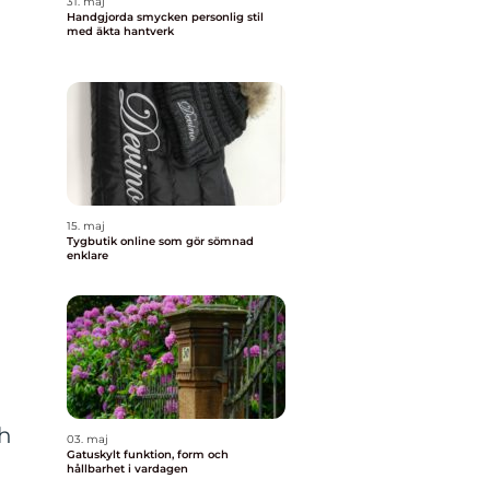
31. maj
Handgjorda smycken personlig stil
med äkta hantverk
15. maj
Tygbutik online som gör sömnad
enklare
ch
03. maj
Gatuskylt funktion, form och
hållbarhet i vardagen