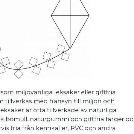
om miljövänliga leksaker eller giftfria
m tillverkas med hänsyn till miljön och
ksaker är ofta tillverkade av naturliga
sk bomull, naturgummi och giftfria färger o
tvis fria från kemikalier, PVC och andra