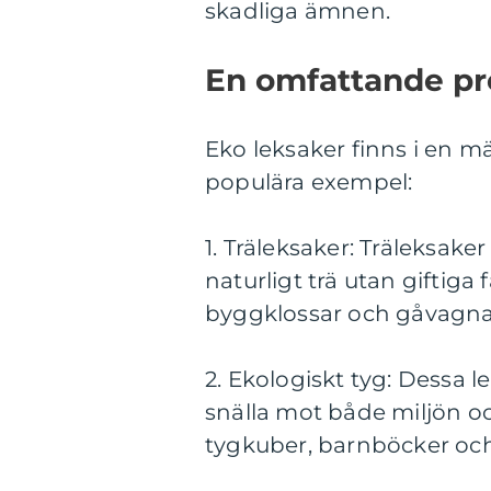
skadliga ämnen.
En omfattande pre
Eko leksaker finns i en m
populära exempel:
1. Träleksaker: Träleksaker
naturligt trä utan giftiga f
byggklossar och gåvagnar 
2. Ekologiskt tyg: Dessa 
snälla mot både miljön o
tygkuber, barnböcker och