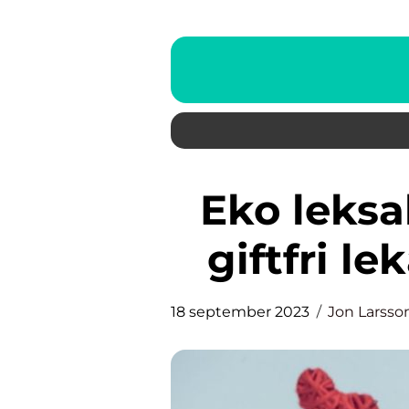
Eko leksaker: En hållbar och
giftfri le
18 september 2023
Jon Larsso