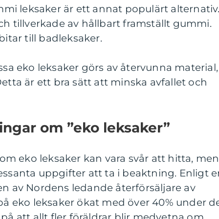
i leksaker är ett annat populärt alternativ
ch tillverkade av hållbart framställt gummi.
itar till badleksaker.
issa eko leksaker görs av återvunna material,
etta är ett bra sätt att minska avfallet och
ingar om ”eko leksaker”
k om eko leksaker kan vara svår att hitta, me
ssanta uppgifter att ta i beaktning. Enligt 
en av Nordens ledande återförsäljare av
n på eko leksaker ökat med över 40% under d
på att allt fler föräldrar blir medvetna om