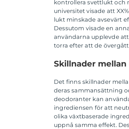
kontrollera svettlukt och 
universitet visade att X
lukt minskade avsevärt eft
Dessutom visade en anna
användarna upplevde att 
torra efter att de övergåt
Skillnader mellan
Det finns skillnader mell
deras sammansättning och
deodoranter kan använd
ingrediensen för att neut
olika växtbaserade ingred
uppnå samma effekt. Des