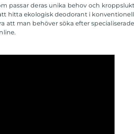
som passar deras unika behov och kroppslukt
att hitta ekologisk deodorant i konventionel
ära att man behöver söka efter specialiserad
nline.