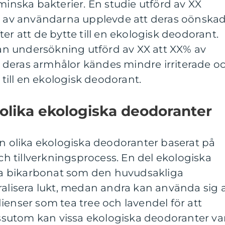
minska bakterier. En studie utförd av XX
X% av användarna upplevde att deras oönska
er att de bytte till en ekologisk deodorant.
n undersökning utförd av XX att XX% av
deras armhålor kändes mindre irriterade o
t till en ekologisk deodorant.
 olika ekologiska deodoranter
an olika ekologiska deodoranter baserat på
 tillverkningsprocess. En del ekologiska
a bikarbonat som den huvudsakliga
ralisera lukt, medan andra kan använda sig 
ienser som tea tree och lavendel för att
sutom kan vissa ekologiska deodoranter va