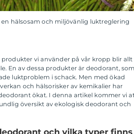
 en hälsosam och miljövänlig luktreglering
rodukter vi använder på vår kropp blir allt
lle. En av dessa produkter är deodorant, so
nskade luktproblem i schack. Men med ökad
rkan och hälsorisker av kemikalier har
deodorant ökat. I denna artikel kommer vi a
ndlig översikt av ekologisk deodorant och
deodorant och vilka typer finns