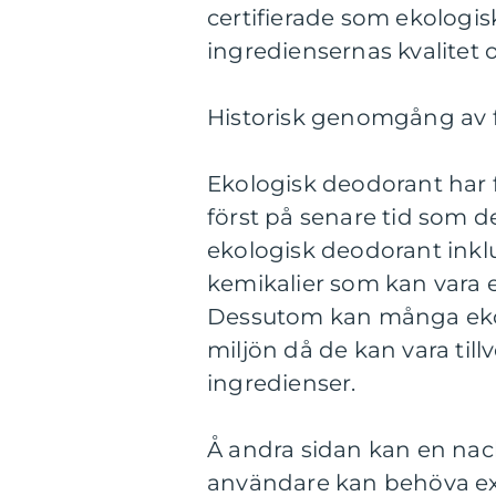
certifierade som ekologi
ingrediensernas kvalitet 
Historisk genomgång av 
Ekologisk deodorant har f
först på senare tid som d
ekologisk deodorant inklud
kemikalier som kan vara en 
Dessutom kan många eko
miljön då de kan vara til
ingredienser.
Å andra sidan kan en nac
användare kan behöva ex