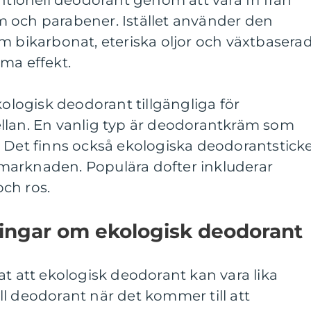
ntionell deodorant genom att vara fri från
 och parabener. Istället använder den
m bikarbonat, eteriska oljor och växtbasera
ma effekt.
kologisk deodorant tillgängliga för
llan. En vanlig typ är deodorantkräm som
. Det finns också ekologiska deodorantstick
marknaden. Populära dofter inkluderar
och ros.
ningar om ekologisk deodorant
at att ekologisk deodorant kan vara lika
l deodorant när det kommer till att