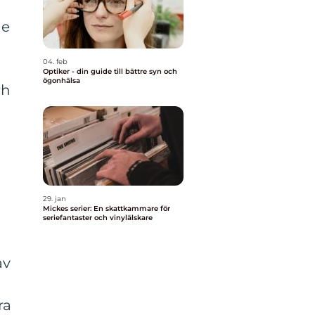
de
04. feb
Optiker - din guide till bättre syn och
ögonhälsa
ch
29. jan
Mickes serier: En skattkammare för
seriefantaster och vinylälskare
av
ra