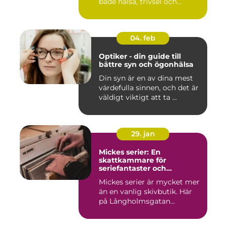
både hälsa, trivsel och...
04. feb
Optiker - din guide till
bättre syn och ögonhälsa
Din syn är en av dina mest
värdefulla sinnen, och det är
väldigt viktigt att ta ...
29. jan
Mickes serier: En
skattkammare för
seriefantaster och
vinylälskare
Mickes serier är mycket mer
än en vanlig skivbutik. Här
på Långholmsgatan...