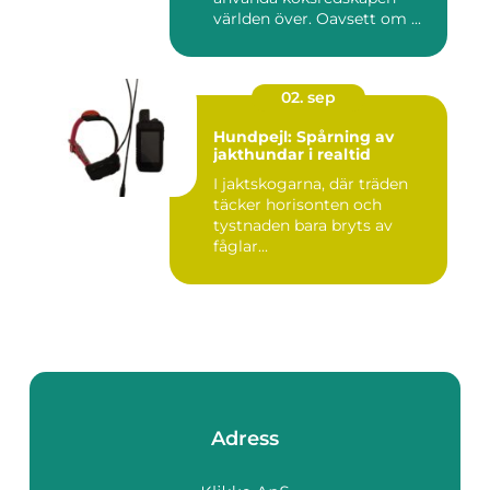
världen över. Oavsett om ...
02. sep
Hundpejl: Spårning av
jakthundar i realtid
I jaktskogarna, där träden
täcker horisonten och
tystnaden bara bryts av
fåglar...
Adress