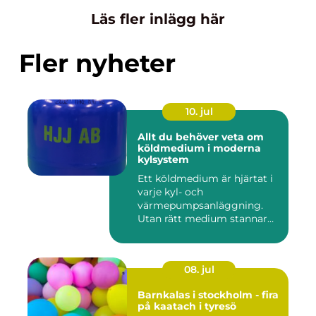
Läs fler inlägg här
Fler nyheter
10. jul
Allt du behöver veta om
köldmedium i moderna
kylsystem
Ett köldmedium är hjärtat i
varje kyl- och
värmepumpsanläggning.
Utan rätt medium stannar
både butik...
08. jul
Barnkalas i stockholm - fira
på kaatach i tyresö