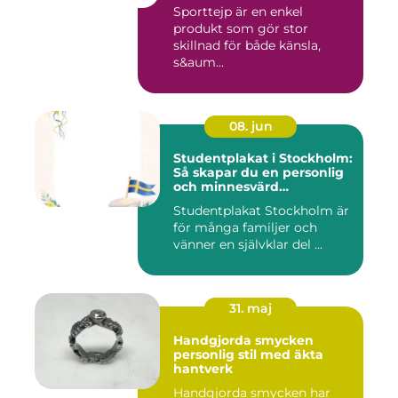
Sporttejp är en enkel
produkt som gör stor
skillnad för både känsla,
s&aum...
08. jun
Studentplakat i Stockholm:
Så skapar du en personlig
och minnesvärd
studentskylt
Studentplakat Stockholm är
för många familjer och
vänner en självklar del ...
31. maj
Handgjorda smycken
personlig stil med äkta
hantverk
Handgjorda smycken har