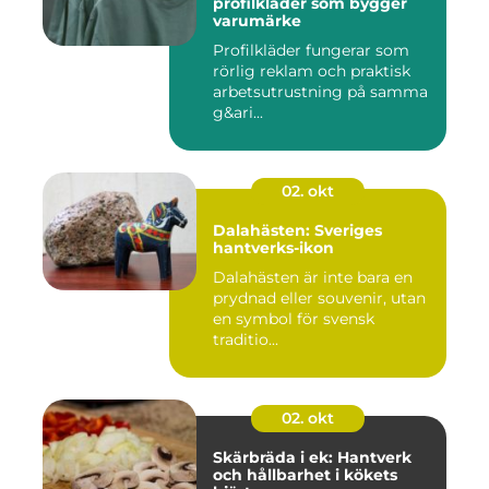
profilkläder som bygger
varumärke
Profilkläder fungerar som
rörlig reklam och praktisk
arbetsutrustning på samma
g&ari...
02. okt
Dalahästen: Sveriges
hantverks-ikon
Dalahästen är inte bara en
prydnad eller souvenir, utan
en symbol för svensk
traditio...
02. okt
Skärbräda i ek: Hantverk
och hållbarhet i kökets