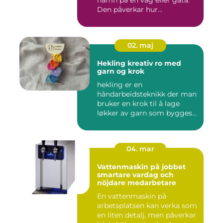
Den påverkar hur...
02. maj
Hekling kreativ ro med
garn og krok
hekling er en
håndarbeidsteknikk der man
bruker en krok til å lage
løkker av garn som bygges
opp rad...
04. mar
Vattenmaskin på jobbet
smartare vardag och
nöjdare medarbetare
En vattenmaskin på
arbetsplatsen kan verka som
en liten detalj, men påverkar