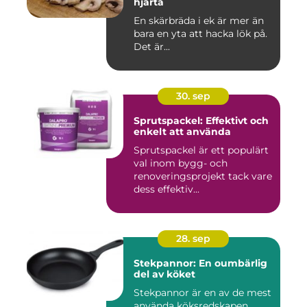
hjärta
En skärbräda i ek är mer än
bara en yta att hacka lök på.
Det är...
30. sep
Sprutspackel: Effektivt och
enkelt att använda
Sprutspackel är ett populärt
val inom bygg- och
renoveringsprojekt tack vare
dess effektiv...
28. sep
Stekpannor: En oumbärlig
del av köket
Stekpannor är en av de mest
använda köksredskapen