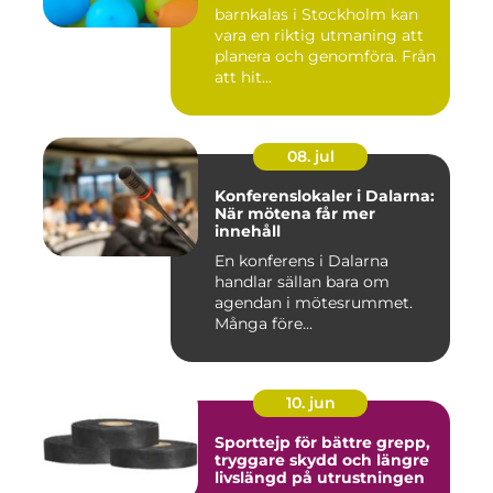
barnkalas i Stockholm kan
vara en riktig utmaning att
planera och genomföra. Från
att hit...
08. jul
Konferenslokaler i Dalarna:
När mötena får mer
innehåll
En konferens i Dalarna
handlar sällan bara om
agendan i mötesrummet.
Många före...
10. jun
Sporttejp för bättre grepp,
tryggare skydd och längre
livslängd på utrustningen