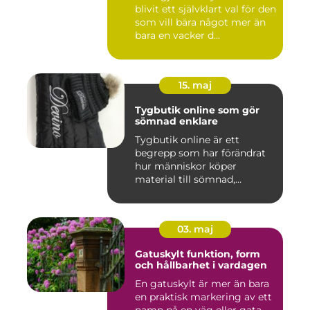
blivit ett självklart val för den
som vill bära något mer än
bara en vacker d...
15. maj
Tygbutik online som gör
sömnad enklare
Tygbutik online är ett
begrepp som har förändrat
hur människor köper
material till sömnad,
inredning...
03. maj
Gatuskylt funktion, form
och hållbarhet i vardagen
En gatuskylt är mer än bara
en praktisk markering av ett
namn på en väg eller gata.