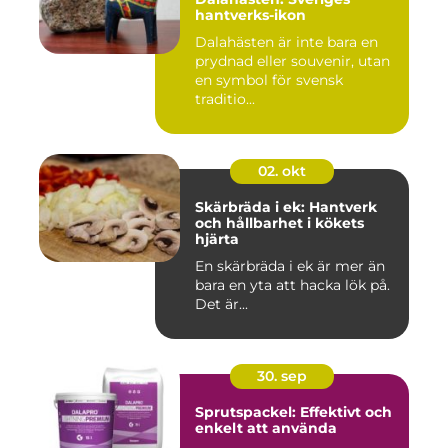
hantverks-ikon
Dalahästen är inte bara en
prydnad eller souvenir, utan
en symbol för svensk
traditio...
02. okt
Skärbräda i ek: Hantverk
och hållbarhet i kökets
hjärta
En skärbräda i ek är mer än
bara en yta att hacka lök på.
Det är...
30. sep
Sprutspackel: Effektivt och
enkelt att använda