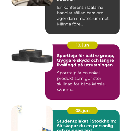
En konferens i Dalarna
handlar sällan bara om
agendan i mötesrummet.
Många före...
10. jun
Sporttejp för bättre grepp,
tryggare skydd och längre
livslängd på utrustningen
Sporttejp är en enkel
produkt som gör stor
skillnad för både känsla,
s&aum...
08. jun
Studentplakat i Stockholm:
Så skapar du en personlig
och minnesvärd