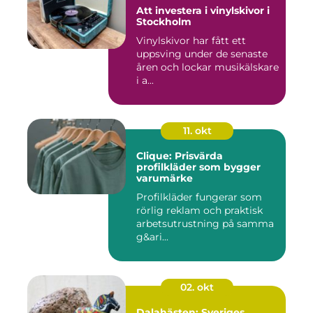
Att investera i vinylskivor i
Stockholm
Vinylskivor har fått ett
uppsving under de senaste
åren och lockar musikälskare
i a...
11. okt
Clique: Prisvärda
profilkläder som bygger
varumärke
Profilkläder fungerar som
rörlig reklam och praktisk
arbetsutrustning på samma
g&ari...
02. okt
Dalahästen: Sveriges