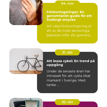
04. nov
Förlovningsringar: En
genomtänkt guide för ett
livslångt smycke
Att välja förlovningsring är
ett av de mest personliga
besluten inför ett gemens...
31. okt
Att leasa cykel: En trend på
uppgång
Under de senaste åren har
intresset för att cykla ökat
markant i Sverige. Med
tanke ...
30. okt