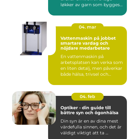
løkker av garn som bygges
opp rad...
04. mar
Vattenmaskin på jobbet
smartare vardag och
nöjdare medarbetare
En vattenmaskin på
arbetsplatsen kan verka som
en liten detalj, men påverkar
både hälsa, trivsel och...
04. feb
Optiker - din guide till
bättre syn och ögonhälsa
Din syn är en av dina mest
värdefulla sinnen, och det är
väldigt viktigt att ta ...