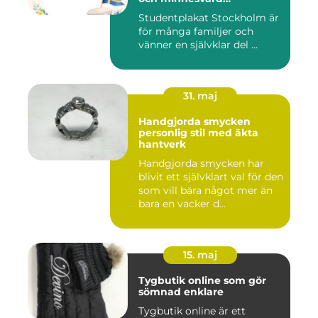
studentskylt
Studentplakat Stockholm är
för många familjer och
vänner en självklar del ...
31. maj
Handgjorda smycken
personlig stil med äkta
hantverk
Handgjorda smycken har
blivit ett självklart val för den
som vill bära något mer än
bara en vacker d...
15. maj
Tygbutik online som gör
sömnad enklare
Tygbutik online är ett