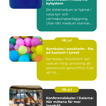
kylsystem
Ett köldmedium är hjärtat i
varje kyl- och
värmepumpsanläggning.
Utan rätt medium stannar
både butik...
08. jul
Barnkalas i stockholm - fira
på kaatach i tyresö
barnkalas i Stockholm kan
vara en riktig utmaning att
planera och genomföra. Från
att hit...
08. jul
Konferenslokaler i Dalarna:
När mötena får mer
innehåll