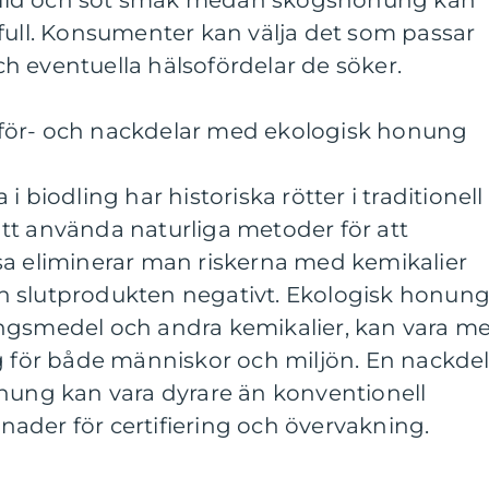
ild och söt smak medan skogshonung kan
full. Konsumenter kan välja det som passar
h eventuella hälsofördelar de söker.
för- och nackdelar med ekologisk honung
 biodling har historiska rötter i traditionell
tt använda naturliga metoder för att
sa eliminerar man riskerna med kemikalier
 slutprodukten negativt. Ekologisk honung
ngsmedel och andra kemikalier, kan vara me
g för både människor och miljön. En nackde
onung kan vara dyrare än konventionell
ader för certifiering och övervakning.