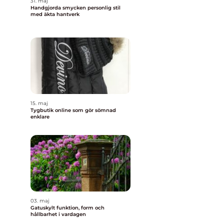
31. maj
Handgjorda smycken personlig stil
med äkta hantverk
15. maj
Tygbutik online som gör sömnad
enklare
03. maj
Gatuskylt funktion, form och
hållbarhet i vardagen