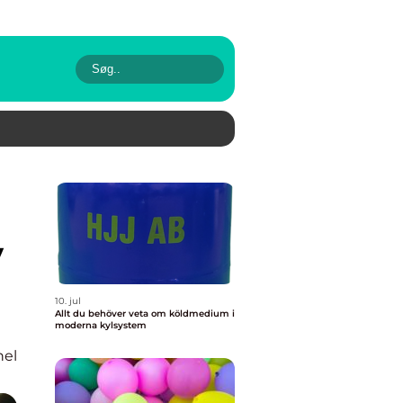
v
10. jul
Allt du behöver veta om köldmedium i
moderna kylsystem
nel