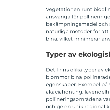
Vegetationen runt biodlin
ansvariga för pollinerin
bekämpningsmedel och an
naturliga metoder för at
bina, vilket minimerar a
Typer av ekologi
Det finns olika typer av e
blommor bina pollinerade
egenskaper. Exempel på 
akaciahonung, lavendel
pollineringsområdena var
och ge en unik regional k