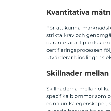
Kvantitativa mät
För att kunna marknadsfö
strikta krav och genomgå 
garanterar att produkten u
certifieringsprocessen fö
utvärderar biodlingens e
Skillnader mellan
Skillnaderna mellan olik
specifika blommor som bi
egna unika egenskaper, s