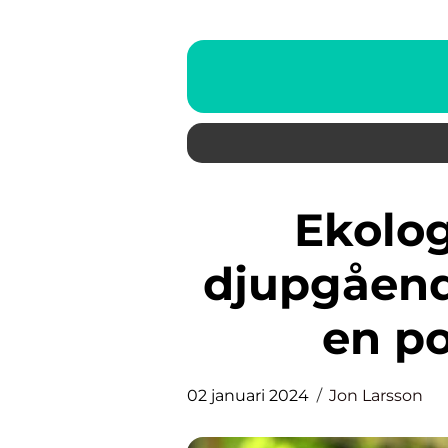
Ekologisk honung: En
djupgåend
en p
02 januari 2024
Jon Larsson