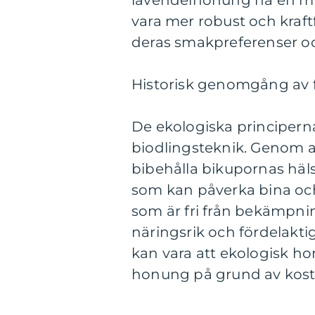
lavendelhonung ha en m
vara mer robust och kraft
deras smakpreferenser oc
Historisk genomgång av 
De ekologiska principerna i
biodlingsteknik. Genom a
bibehålla bikupornas häl
som kan påverka bina och
som är fri från bekämpni
näringsrik och fördelakti
kan vara att ekologisk h
honung på grund av kostn