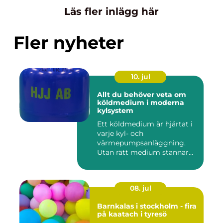
Läs fler inlägg här
Fler nyheter
10. jul
Allt du behöver veta om
köldmedium i moderna
kylsystem
Ett köldmedium är hjärtat i
varje kyl- och
värmepumpsanläggning.
Utan rätt medium stannar
både butik...
08. jul
Barnkalas i stockholm - fira
på kaatach i tyresö