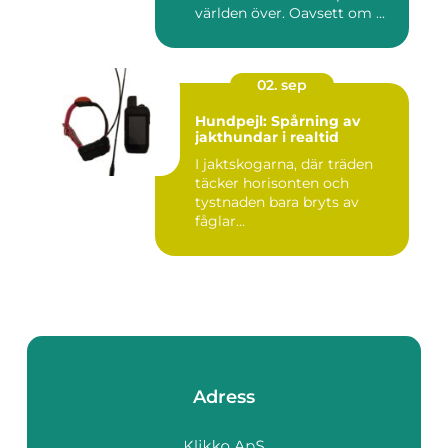
världen över. Oavsett om ...
02. sep
Hundpejl: Spårning av
jakthundar i realtid
I jaktskogarna, där träden
täcker horisonten och
tystnaden bara bryts av
fåglar...
Adress