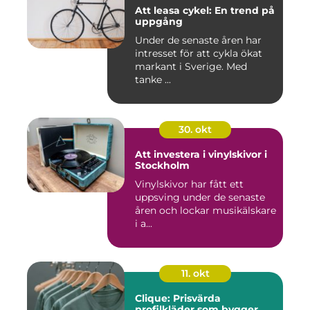
Att leasa cykel: En trend på
uppgång
Under de senaste åren har
intresset för att cykla ökat
markant i Sverige. Med
tanke ...
30. okt
Att investera i vinylskivor i
Stockholm
Vinylskivor har fått ett
uppsving under de senaste
åren och lockar musikälskare
i a...
11. okt
Clique: Prisvärda
profilkläder som bygger