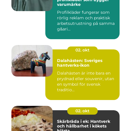
varumärke
Profilkläder fungerar som
rörlig reklam och praktisk
arbetsutrustning på samma
g&ari...
02. okt
Dalahästen: Sveriges
hantverks-ikon
Dalahästen är inte bara en
prydnad eller souvenir, utan
en symbol för svensk
traditio...
02. okt
Skärbräda i ek: Hantverk
och hållbarhet i kökets
hjärta