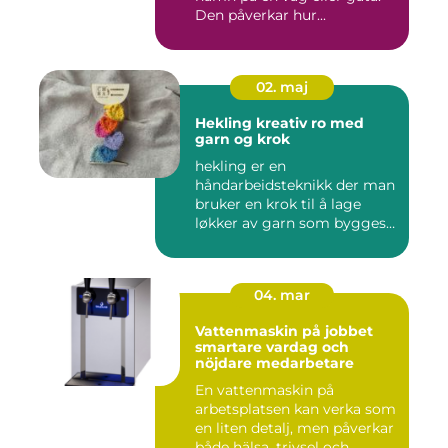
Den påverkar hur...
02. maj
Hekling kreativ ro med
garn og krok
hekling er en
håndarbeidsteknikk der man
bruker en krok til å lage
løkker av garn som bygges
opp rad...
04. mar
Vattenmaskin på jobbet
smartare vardag och
nöjdare medarbetare
En vattenmaskin på
arbetsplatsen kan verka som
en liten detalj, men påverkar
både hälsa, trivsel och...