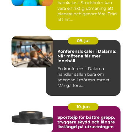
barnkalas i Stockholm kan
vara en riktig utmaning att
planera och genomföra. Från
att hit...
08. jul
Konferenslokaler i Dalarna:
När mötena får mer
innehåll
En konferens i Dalarna
handlar sällan bara om
agendan i mötesrummet.
Många före...
10. jun
Sporttejp för bättre grepp,
tryggare skydd och längre
livslängd på utrustningen