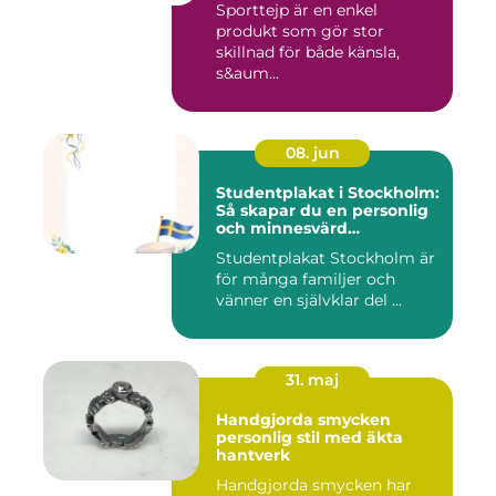
Sporttejp är en enkel
produkt som gör stor
skillnad för både känsla,
s&aum...
08. jun
Studentplakat i Stockholm:
Så skapar du en personlig
och minnesvärd
studentskylt
Studentplakat Stockholm är
för många familjer och
vänner en självklar del ...
31. maj
Handgjorda smycken
personlig stil med äkta
hantverk
Handgjorda smycken har