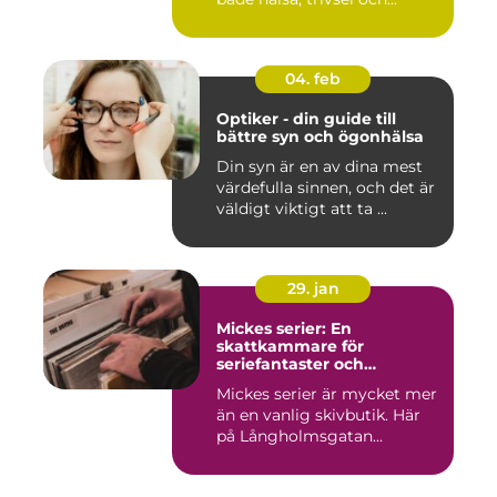
04. feb
Optiker - din guide till
bättre syn och ögonhälsa
Din syn är en av dina mest
värdefulla sinnen, och det är
väldigt viktigt att ta ...
29. jan
Mickes serier: En
skattkammare för
seriefantaster och
vinylälskare
Mickes serier är mycket mer
än en vanlig skivbutik. Här
på Långholmsgatan...