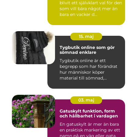
blivit ett självklart val för den
som vill bära något mer än
bara en vacker d...
15. maj
Tygbutik online som gör
sömnad enklare
Tygbutik online är ett
begrepp som har förändrat
hur människor köper
material till sömnad,
inredning...
03. maj
Gatuskylt funktion, form
och hållbarhet i vardagen
En gatuskylt är mer än bara
en praktisk markering av ett
namn på en väg eller gata.