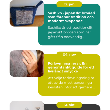
12. jan
Sashiko - japanskt broderi
som förenar tradition och
modernt skapande
Sashiko är ett traditionellt
japanskt broderi som har
gått från nödvändig...
04. nov
Förlovningsringar: En
genomtänkt guide för ett
livslångt smycke
Att välja förlovningsring är
ett av de mest personliga
besluten inför ett gemens...
31. okt