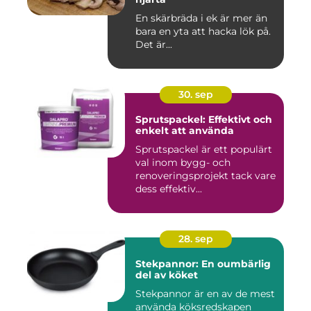
En skärbräda i ek är mer än
bara en yta att hacka lök på.
Det är...
30. sep
Sprutspackel: Effektivt och
enkelt att använda
Sprutspackel är ett populärt
val inom bygg- och
renoveringsprojekt tack vare
dess effektiv...
28. sep
Stekpannor: En oumbärlig
del av köket
Stekpannor är en av de mest
använda köksredskapen