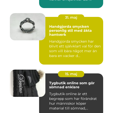
31. maj
Handgjorda smycken
personlig stil med äkta
hantverk
Handgjorda smycken har
blivit ett självklart val för den
som vill bära något mer än
bara en vacker d...
15. maj
Tygbutik online som gör
sömnad enklare
Tygbutik online är ett
begrepp som har förändrat
hur människor köper
material till sömnad,
inredning...