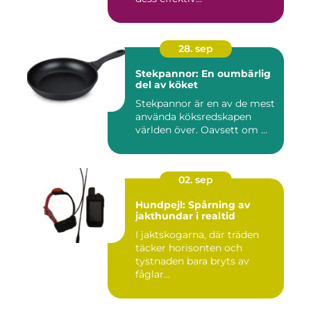
28. sep
Stekpannor: En oumbärlig
del av köket
Stekpannor är en av de mest
använda köksredskapen
världen över. Oavsett om ...
02. sep
Hundpejl: Spårning av
jakthundar i realtid
I jaktskogarna, där träden
täcker horisonten och
tystnaden bara bryts av
fåglar...