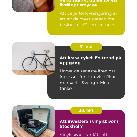
livslångt smycke
Att välja förlovningsring är
ett av de mest personliga
besluten inför ett gemens...
31. okt
Att leasa cykel: En trend på
uppgång
Under de senaste åren har
intresset för att cykla ökat
markant i Sverige. Med
tanke ...
30. okt
Att investera i vinylskivor i
Stockholm
Vinylskivor har fått ett