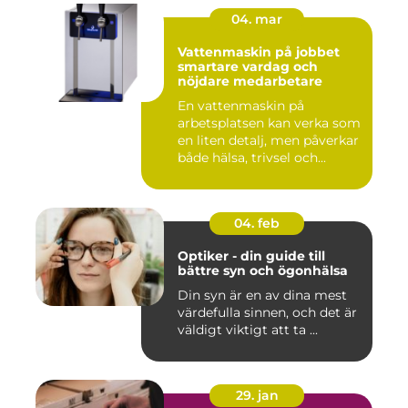
04. mar
Vattenmaskin på jobbet
smartare vardag och
nöjdare medarbetare
En vattenmaskin på
arbetsplatsen kan verka som
en liten detalj, men påverkar
både hälsa, trivsel och...
04. feb
Optiker - din guide till
bättre syn och ögonhälsa
Din syn är en av dina mest
värdefulla sinnen, och det är
väldigt viktigt att ta ...
29. jan