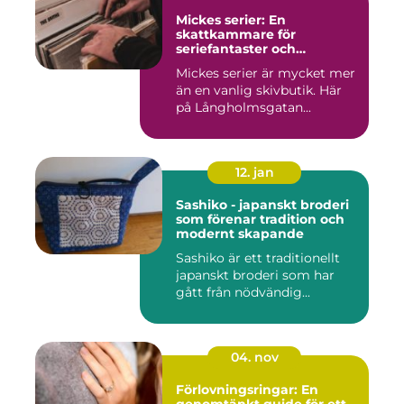
Mickes serier: En
skattkammare för
seriefantaster och
vinylälskare
Mickes serier är mycket mer
än en vanlig skivbutik. Här
på Långholmsgatan...
12. jan
Sashiko - japanskt broderi
som förenar tradition och
modernt skapande
Sashiko är ett traditionellt
japanskt broderi som har
gått från nödvändig...
04. nov
Förlovningsringar: En
genomtänkt guide för ett