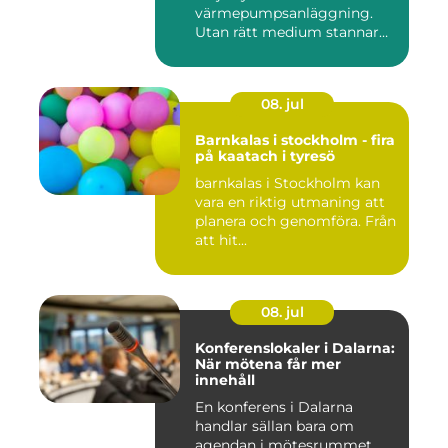
värmepumpsanläggning.
Utan rätt medium stannar
både butik...
08. jul
Barnkalas i stockholm - fira
på kaatach i tyresö
barnkalas i Stockholm kan
vara en riktig utmaning att
planera och genomföra. Från
att hit...
08. jul
Konferenslokaler i Dalarna:
När mötena får mer
innehåll
En konferens i Dalarna
handlar sällan bara om
agendan i mötesrummet.