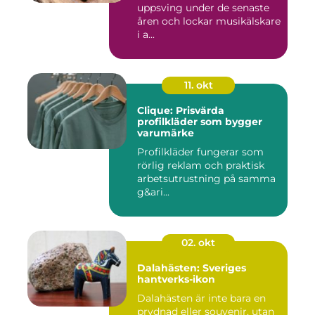
uppsving under de senaste
åren och lockar musikälskare
i a...
11. okt
Clique: Prisvärda
profilkläder som bygger
varumärke
Profilkläder fungerar som
rörlig reklam och praktisk
arbetsutrustning på samma
g&ari...
02. okt
Dalahästen: Sveriges
hantverks-ikon
Dalahästen är inte bara en
prydnad eller souvenir, utan