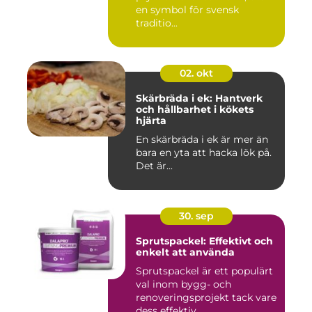
en symbol för svensk
traditio...
02. okt
Skärbräda i ek: Hantverk
och hållbarhet i kökets
hjärta
En skärbräda i ek är mer än
bara en yta att hacka lök på.
Det är...
30. sep
Sprutspackel: Effektivt och
enkelt att använda
Sprutspackel är ett populärt
val inom bygg- och
renoveringsprojekt tack vare
dess effektiv...