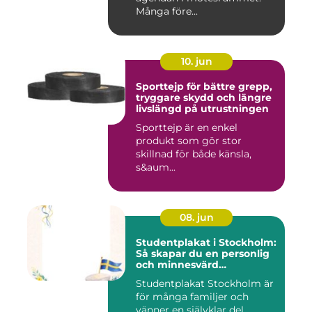
Många före...
10. jun
Sporttejp för bättre grepp,
tryggare skydd och längre
livslängd på utrustningen
Sporttejp är en enkel
produkt som gör stor
skillnad för både känsla,
s&aum...
08. jun
Studentplakat i Stockholm:
Så skapar du en personlig
och minnesvärd
studentskylt
Studentplakat Stockholm är
för många familjer och
vänner en självklar del ...