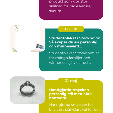
produkt som gör stor
skillnad för både känsla,
s&aum...
08. jun
Studentplakat i Stockholm:
Så skapar du en personlig
och minnesvärd
studentskylt
Studentplakat Stockholm är
för många familjer och
vänner en självklar del ...
31. maj
Handgjorda smycken
personlig stil med äkta
hantverk
Handgjorda smycken har
blivit ett självklart val för den