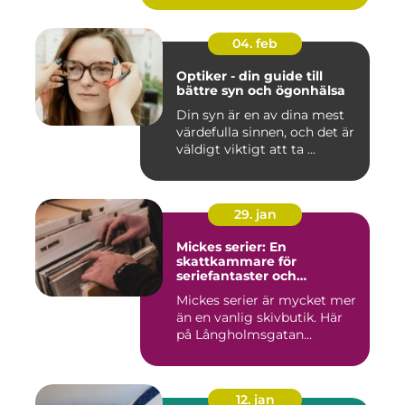
04. feb
Optiker - din guide till
bättre syn och ögonhälsa
Din syn är en av dina mest
värdefulla sinnen, och det är
väldigt viktigt att ta ...
29. jan
Mickes serier: En
skattkammare för
seriefantaster och
vinylälskare
Mickes serier är mycket mer
än en vanlig skivbutik. Här
på Långholmsgatan...
12. jan