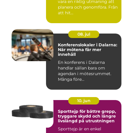
vara en riktig utmaning att
planera och genomföra. Från
att hit...
08. jul
Konferenslokaler i Dalarna:
När mötena får mer
innehåll
En konferens i Dalarna
handlar sällan bara om
agendan i mötesrummet.
Många före...
10. jun
Sporttejp för bättre grepp,
tryggare skydd och längre
livslängd på utrustningen
Sporttejp är en enkel