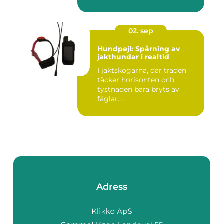
02. sep
Hundpejl: Spårning av
jakthundar i realtid
I jaktskogarna, där träden
täcker horisonten och
tystnaden bara bryts av
fåglar...
Adress