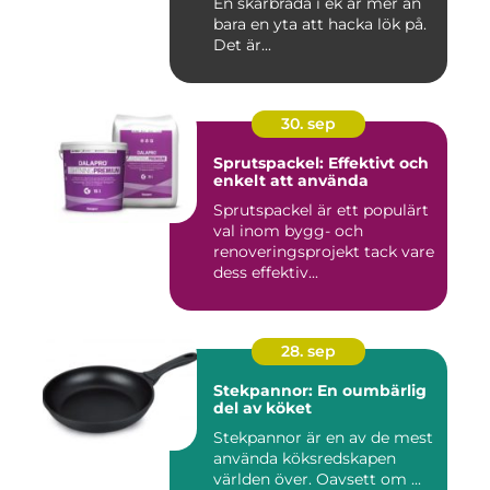
En skärbräda i ek är mer än
bara en yta att hacka lök på.
Det är...
30. sep
Sprutspackel: Effektivt och
enkelt att använda
Sprutspackel är ett populärt
val inom bygg- och
renoveringsprojekt tack vare
dess effektiv...
28. sep
Stekpannor: En oumbärlig
del av köket
Stekpannor är en av de mest
använda köksredskapen
världen över. Oavsett om ...