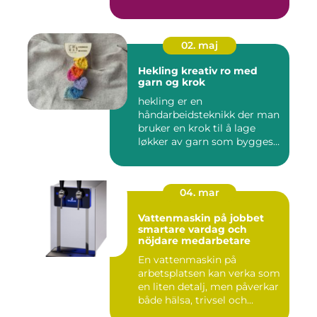
02. maj
Hekling kreativ ro med
garn og krok
hekling er en
håndarbeidsteknikk der man
bruker en krok til å lage
løkker av garn som bygges
opp rad...
04. mar
Vattenmaskin på jobbet
smartare vardag och
nöjdare medarbetare
En vattenmaskin på
arbetsplatsen kan verka som
en liten detalj, men påverkar
både hälsa, trivsel och...