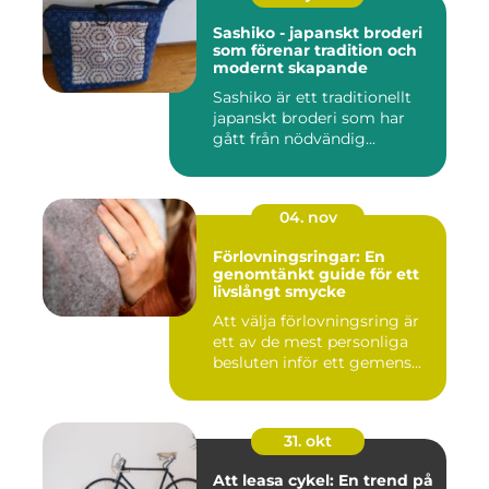
Sashiko - japanskt broderi
som förenar tradition och
modernt skapande
Sashiko är ett traditionellt
japanskt broderi som har
gått från nödvändig...
04. nov
Förlovningsringar: En
genomtänkt guide för ett
livslångt smycke
Att välja förlovningsring är
ett av de mest personliga
besluten inför ett gemens...
31. okt
Att leasa cykel: En trend på