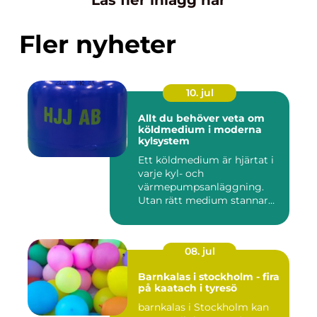
Läs fler inlägg här
Fler nyheter
10. jul
Allt du behöver veta om
köldmedium i moderna
kylsystem
Ett köldmedium är hjärtat i
varje kyl- och
värmepumpsanläggning.
Utan rätt medium stannar
både butik...
08. jul
Barnkalas i stockholm - fira
på kaatach i tyresö
barnkalas i Stockholm kan