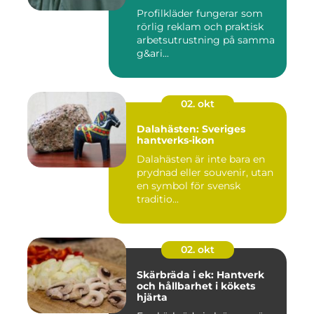
Profilkläder fungerar som
rörlig reklam och praktisk
arbetsutrustning på samma
g&ari...
02. okt
Dalahästen: Sveriges
hantverks-ikon
Dalahästen är inte bara en
prydnad eller souvenir, utan
en symbol för svensk
traditio...
02. okt
Skärbräda i ek: Hantverk
och hållbarhet i kökets
hjärta