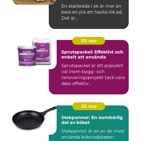
En skärbräda i ek är mer än
bara en yta att hacka lök på.
Det är...
30. sep
Sprutspackel: Effektivt och
enkelt att använda
Sprutspackel är ett populärt
val inom bygg- och
renoveringsprojekt tack vare
dess effektiv...
28. sep
Stekpannor: En oumbärlig
del av köket
Stekpannor är en av de mest
använda köksredskapen