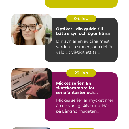
04. feb
Optiker - din guide till
bättre syn och ögonhälsa
Din syn är en av dina mest
värdefulla sinnen, och det är
väldigt viktigt att ta ...
29. jan
Mickes serier: En
skattkammare för
seriefantaster och
vinylälskare
Mickes serier är mycket mer
än en vanlig skivbutik. Här
på Långholmsgatan...