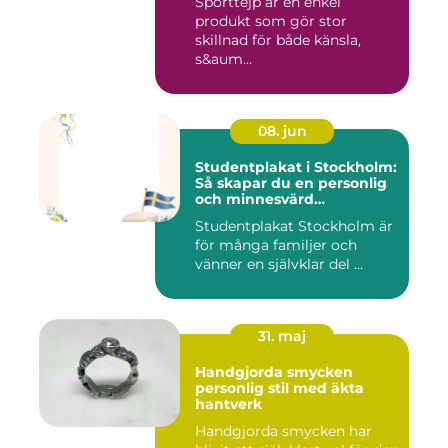
Sporttejp är en enkel
produkt som gör stor
skillnad för både känsla,
s&aum...
08. jun
Studentplakat i Stockholm:
Så skapar du en personlig
och minnesvärd
studentskylt
Studentplakat Stockholm är
för många familjer och
vänner en självklar del ...
31. maj
Handgjorda smycken
personlig stil med äkta
hantverk
Handgjorda smycken har