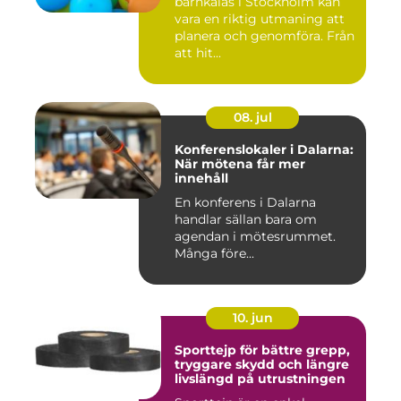
barnkalas i Stockholm kan
vara en riktig utmaning att
planera och genomföra. Från
att hit...
08. jul
Konferenslokaler i Dalarna:
När mötena får mer
innehåll
En konferens i Dalarna
handlar sällan bara om
agendan i mötesrummet.
Många före...
10. jun
Sporttejp för bättre grepp,
tryggare skydd och längre
livslängd på utrustningen