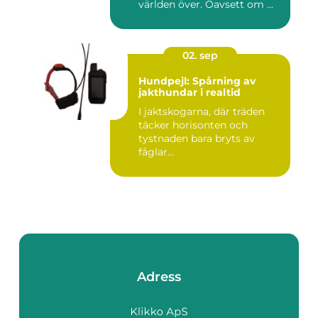
världen över. Oavsett om ...
02. sep
Hundpejl: Spårning av
jakthundar i realtid
I jaktskogarna, där träden
täcker horisonten och
tystnaden bara bryts av
fåglar...
Adress