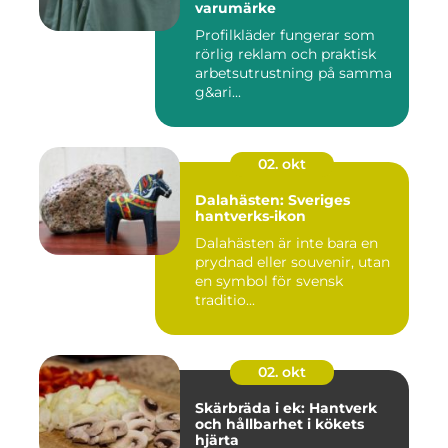
varumärke
Profilkläder fungerar som
rörlig reklam och praktisk
arbetsutrustning på samma
g&ari...
02. okt
Dalahästen: Sveriges
hantverks-ikon
Dalahästen är inte bara en
prydnad eller souvenir, utan
en symbol för svensk
traditio...
02. okt
Skärbräda i ek: Hantverk
och hållbarhet i kökets
hjärta