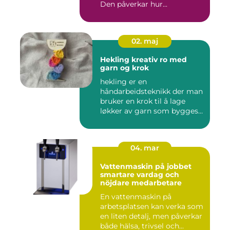
Den påverkar hur...
02. maj
Hekling kreativ ro med
garn og krok
hekling er en
håndarbeidsteknikk der man
bruker en krok til å lage
løkker av garn som bygges
opp rad...
04. mar
Vattenmaskin på jobbet
smartare vardag och
nöjdare medarbetare
En vattenmaskin på
arbetsplatsen kan verka som
en liten detalj, men påverkar
både hälsa, trivsel och...