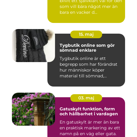
blivit ett självklart val för den
som vill bära något mer än
bara en vacker d...
15. maj
Tygbutik online som gör
sömnad enklare
Tygbutik online är ett
begrepp som har förändrat
hur människor köper
material till sömnad,
inredning...
03. maj
Gatuskylt funktion, form
och hållbarhet i vardagen
En gatuskylt är mer än bara
en praktisk markering av ett
namn på en väg eller gata.