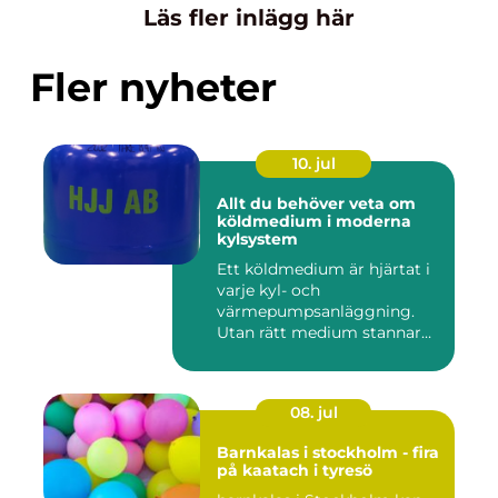
Läs fler inlägg här
Fler nyheter
10. jul
Allt du behöver veta om
köldmedium i moderna
kylsystem
Ett köldmedium är hjärtat i
varje kyl- och
värmepumpsanläggning.
Utan rätt medium stannar
både butik...
08. jul
Barnkalas i stockholm - fira
på kaatach i tyresö