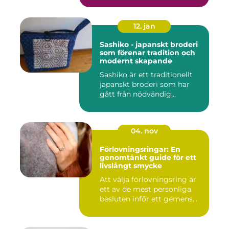
12. jan
Sashiko - japanskt broderi
som förenar tradition och
modernt skapande
Sashiko är ett traditionellt
japanskt broderi som har
gått från nödvändig...
04. nov
Förlovningsringar: En
genomtänkt guide för ett
livslångt smycke
Att välja förlovningsring är
ett av de mest personliga
besluten inför ett gemens...