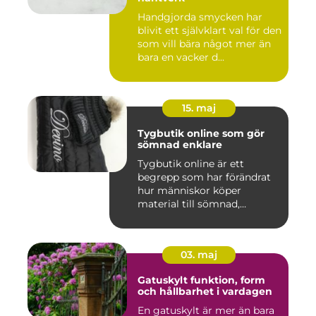
Handgjorda smycken har
blivit ett självklart val för den
som vill bära något mer än
bara en vacker d...
15. maj
Tygbutik online som gör
sömnad enklare
Tygbutik online är ett
begrepp som har förändrat
hur människor köper
material till sömnad,
inredning...
03. maj
Gatuskylt funktion, form
och hållbarhet i vardagen
En gatuskylt är mer än bara