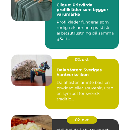
Clique: Prisvärda
profilkläder som bygger
varumärke
Profilkläder fungerar som
rörlig reklam och praktisk
arbetsutrustning på samma
g&ari...
02. okt
Dalahästen: Sveriges
hantverks-ikon
Dalahästen är inte bara en
prydnad eller souvenir, utan
en symbol för svensk
traditio...
02. okt