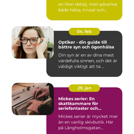
en liten detalj, men påverkar
både hälsa, trivsel och...
04. feb
Optiker - din guide till
bättre syn och ögonhälsa
Din syn är en av dina mest
värdefulla sinnen, och det är
väldigt viktigt att ta ...
29. jan
Mickes serier: En
skattkammare för
seriefantaster och
vinylälskare
Mickes serier är mycket mer
än en vanlig skivbutik. Här
på Långholmsgatan...