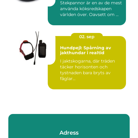
Stekpannor är en av de mest
använda köksredskapen
världen över. Oavsett om ...
02. sep
Hundpejl: Spårning av
jakthundar i realtid
I jaktskogarna, där träden
täcker horisonten och
tystnaden bara bryts av
fåglar...
Adress