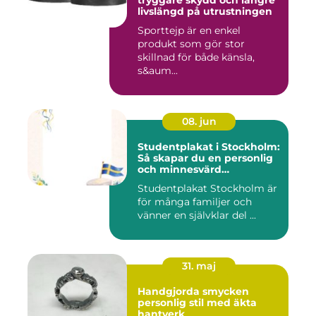
tryggare skydd och längre
livslängd på utrustningen
Sporttejp är en enkel
produkt som gör stor
skillnad för både känsla,
s&aum...
08. jun
Studentplakat i Stockholm:
Så skapar du en personlig
och minnesvärd
studentskylt
Studentplakat Stockholm är
för många familjer och
vänner en självklar del ...
31. maj
Handgjorda smycken
personlig stil med äkta
hantverk