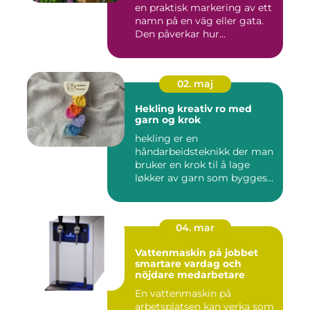
en praktisk markering av ett
namn på en väg eller gata.
Den påverkar hur...
02. maj
Hekling kreativ ro med
garn og krok
hekling er en
håndarbeidsteknikk der man
bruker en krok til å lage
løkker av garn som bygges
opp rad...
04. mar
Vattenmaskin på jobbet
smartare vardag och
nöjdare medarbetare
En vattenmaskin på
arbetsplatsen kan verka som