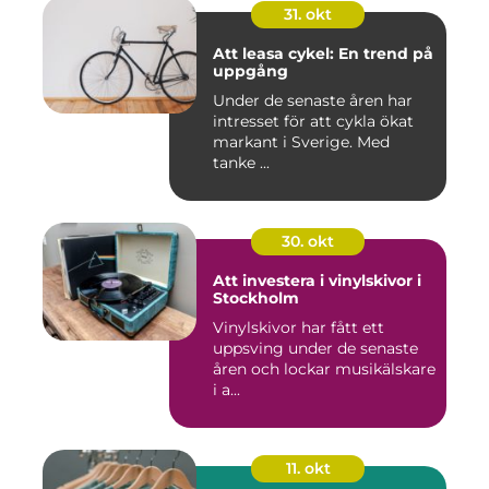
31. okt
Att leasa cykel: En trend på
uppgång
Under de senaste åren har
intresset för att cykla ökat
markant i Sverige. Med
tanke ...
30. okt
Att investera i vinylskivor i
Stockholm
Vinylskivor har fått ett
uppsving under de senaste
åren och lockar musikälskare
i a...
11. okt