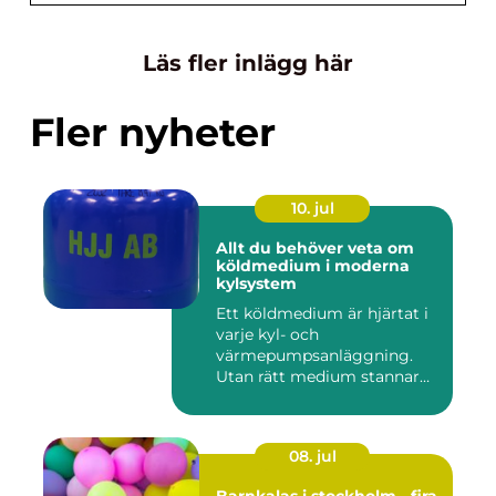
Läs fler inlägg här
Fler nyheter
10. jul
Allt du behöver veta om
köldmedium i moderna
kylsystem
Ett köldmedium är hjärtat i
varje kyl- och
värmepumpsanläggning.
Utan rätt medium stannar
både butik...
08. jul