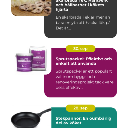
Skärbräda i ek: Hantverk
och hållbarhet i kökets
hjärta
En skärbräda i ek är mer än
bara en yta att hacka lök på.
Det är...
30. sep
Sprutspackel: Effektivt och
enkelt att använda
Sprutspackel är ett populärt
val inom bygg- och
renoveringsprojekt tack vare
dess effektiv...
28. sep
Stekpannor: En oumbärlig
del av köket