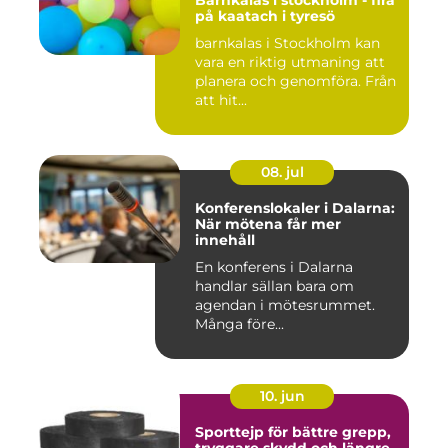
Barnkalas i stockholm - fira
på kaatach i tyresö
barnkalas i Stockholm kan
vara en riktig utmaning att
planera och genomföra. Från
att hit...
08. jul
Konferenslokaler i Dalarna:
När mötena får mer
innehåll
En konferens i Dalarna
handlar sällan bara om
agendan i mötesrummet.
Många före...
10. jun
Sporttejp för bättre grepp,