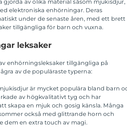
a gjorda av olika material såsom mjukisdjur,
 med elektroniska enhörningar. Deras
atiskt under de senaste åren, med ett brett
er tillgängliga för barn och vuxna.
gar leksaker
 av enhörningsleksaker tillgängliga på
ågra av de populäraste typerna:
smjukisdjur är mycket populära bland barn o
verkade av högkvalitativt tyg och har
 att skapa en mjuk och gosig känsla. Många
kommer också med glittrande horn och
ge dem en extra touch av magi.