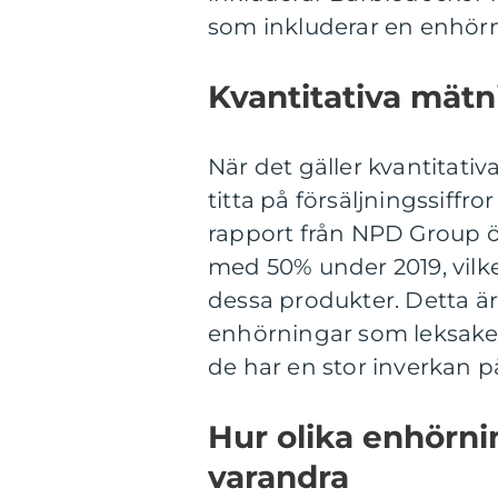
som inkluderar en enhör
Kvantitativa mät
När det gäller kvantitati
titta på försäljningssiffr
rapport från NPD Group ö
med 50% under 2019, vilke
dessa produkter. Detta är
enhörningar som leksaker 
de har en stor inverkan 
Hur olika enhörnin
varandra