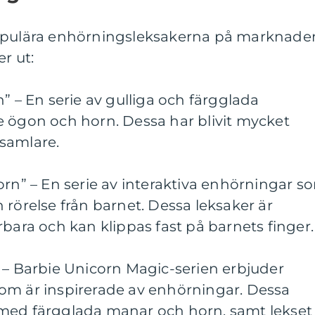
populära enhörningsleksakerna på marknade
r ut:
” – En serie av gulliga och färgglada
e ögon och horn. Dessa har blivit mycket
samlare.
orn” – En serie av interaktiva enhörningar s
 rörelse från barnet. Dessa leksaker är
rbara och kan klippas fast på barnets finger.
 – Barbie Unicorn Magic-serien erbjuder
om är inspirerade av enhörningar. Dessa
med färgglada manar och horn, samt lekset