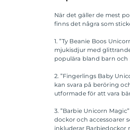
När det gäller de mest 
finns det några som sticke
1. ”Ty Beanie Boos Unicorn
mjukisdjur med glittrand
populära bland barn och 
2. ”Fingerlings Baby Unic
kan svara på beröring och
utformade för att vara bä
3. ”Barbie Unicorn Magic”
dockor och accessoarer s
inkluderar Barbiedockor 