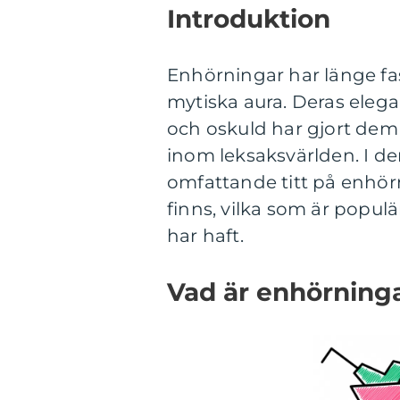
Introduktion
Enhörningar har länge f
mytiska aura. Deras eleg
och oskuld har gjort dem 
inom leksaksvärlden. I de
omfattande titt på enhörn
finns, vilka som är popul
har haft.
Vad är enhörninga