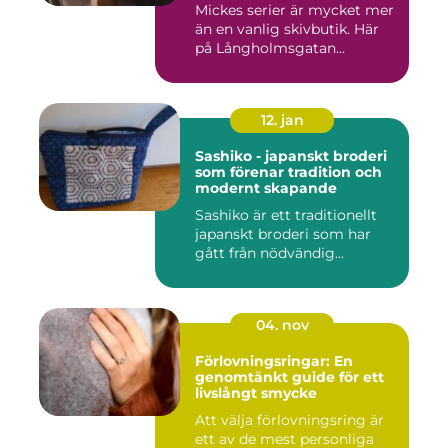
Mickes serier är mycket mer
än en vanlig skivbutik. Här
på Långholmsgatan...
12. jan
Sashiko - japanskt broderi
som förenar tradition och
modernt skapande
Sashiko är ett traditionellt
japanskt broderi som har
gått från nödvändig...
04. nov
Förlovningsringar: En
genomtänkt guide för ett
livslångt smycke
Att välja förlovningsring är
ett av de mest personliga