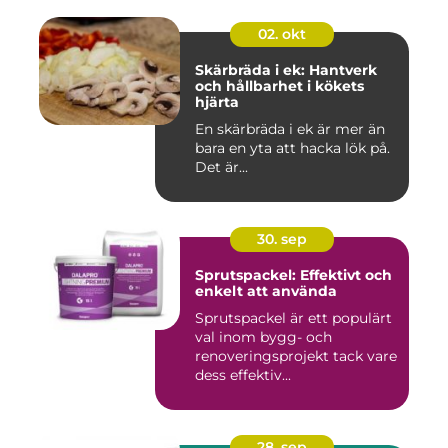
02. okt
Skärbräda i ek: Hantverk
och hållbarhet i kökets
hjärta
En skärbräda i ek är mer än
bara en yta att hacka lök på.
Det är...
30. sep
Sprutspackel: Effektivt och
enkelt att använda
Sprutspackel är ett populärt
val inom bygg- och
renoveringsprojekt tack vare
dess effektiv...
28. sep