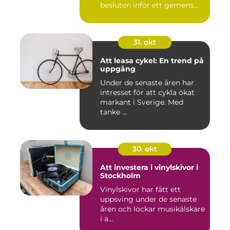
besluten inför ett gemens...
31. okt
Att leasa cykel: En trend på
uppgång
Under de senaste åren har
intresset för att cykla ökat
markant i Sverige. Med
tanke ...
30. okt
Att investera i vinylskivor i
Stockholm
Vinylskivor har fått ett
uppsving under de senaste
åren och lockar musikälskare
i a...