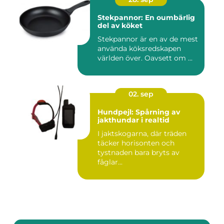
Stekpannor: En oumbärlig
del av köket
Stekpannor är en av de mest
använda köksredskapen
världen över. Oavsett om ...
02. sep
Hundpejl: Spårning av
jakthundar i realtid
I jaktskogarna, där träden
täcker horisonten och
tystnaden bara bryts av
fåglar...