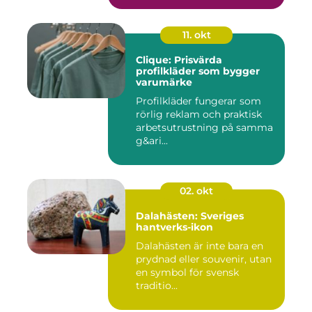
11. okt
Clique: Prisvärda
profilkläder som bygger
varumärke
Profilkläder fungerar som
rörlig reklam och praktisk
arbetsutrustning på samma
g&ari...
02. okt
Dalahästen: Sveriges
hantverks-ikon
Dalahästen är inte bara en
prydnad eller souvenir, utan
en symbol för svensk
traditio...