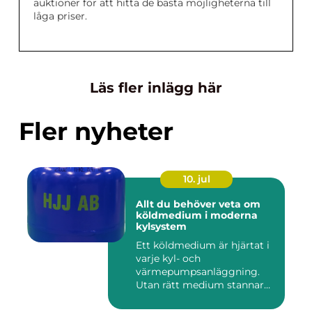
auktioner för att hitta de bästa möjligheterna till
låga priser.
Läs fler inlägg här
Fler nyheter
10. jul
Allt du behöver veta om
köldmedium i moderna
kylsystem
Ett köldmedium är hjärtat i
varje kyl- och
värmepumpsanläggning.
Utan rätt medium stannar
både butik...