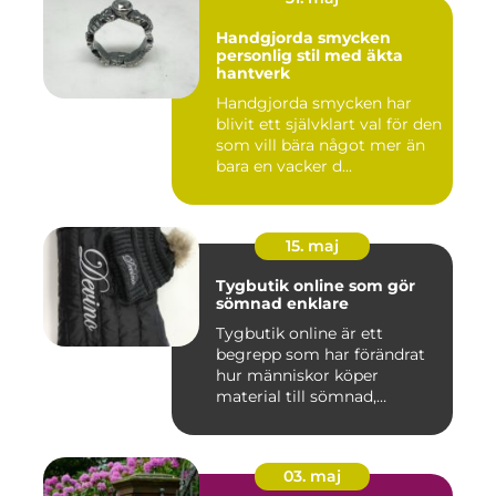
Handgjorda smycken
personlig stil med äkta
hantverk
Handgjorda smycken har
blivit ett självklart val för den
som vill bära något mer än
bara en vacker d...
15. maj
Tygbutik online som gör
sömnad enklare
Tygbutik online är ett
begrepp som har förändrat
hur människor köper
material till sömnad,
inredning...
03. maj