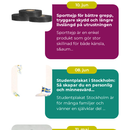
10. jun
Sporttejp för bättre grepp,
tryggare skydd och längre
livslängd på utrustningen
Sporttejp är en enkel
produkt som gör stor
skillnad för både känsla,
s&aum...
08. jun
Studentplakat i Stockholm:
Så skapar du en personlig
och minnesvärd
studentskylt
Studentplakat Stockholm är
för många familjer och
vänner en självklar del ...
31. maj