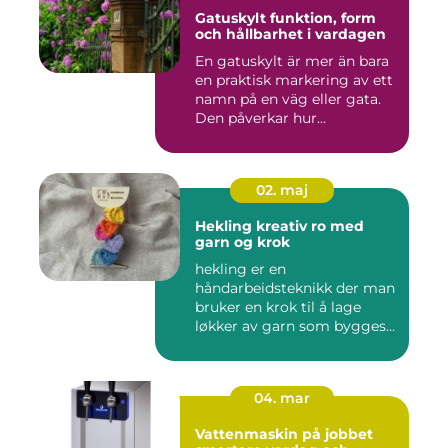
Gatuskylt funktion, form
och hållbarhet i vardagen
En gatuskylt är mer än bara
en praktisk markering av ett
namn på en väg eller gata.
Den påverkar hur...
02. maj
Hekling kreativ ro med
garn og krok
hekling er en
håndarbeidsteknikk der man
bruker en krok til å lage
løkker av garn som bygges
opp rad...
04. mar
Vattenmaskin på jobbet