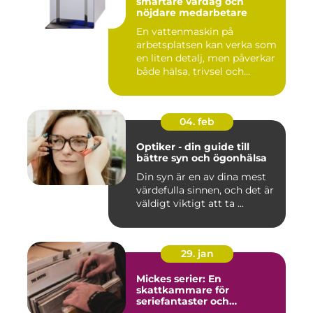
smartare vardag och
nöjdare medarbetare
En vattenmaskin på
arbetsplatsen kan verka som
en liten detalj, men påverkar
både hälsa, trivsel och...
04. feb
Optiker - din guide till
bättre syn och ögonhälsa
Din syn är en av dina mest
värdefulla sinnen, och det är
väldigt viktigt att ta ...
29. jan
Mickes serier: En
skattkammare för
seriefantaster och
vinylälskare