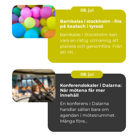
08. jul
Barnkalas i stockholm - fira
på kaatach i tyresö
barnkalas i Stockholm kan
vara en riktig utmaning att
planera och genomföra. Från
att hit...
08. jul
Konferenslokaler i Dalarna:
När mötena får mer
innehåll
En konferens i Dalarna
handlar sällan bara om
agendan i mötesrummet.
Många före...