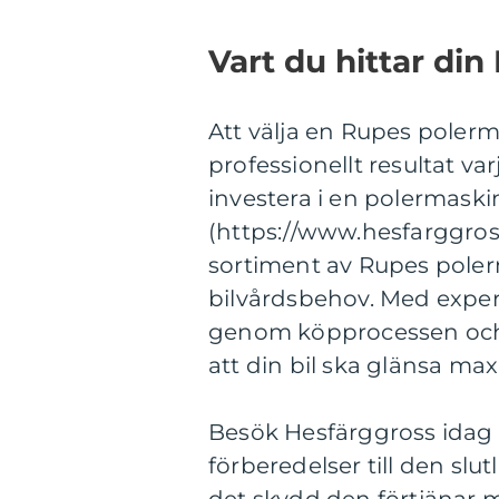
Vart du hittar di
Att välja en Rupes polerm
professionellt resultat va
investera i en polermaskin
(https://www.hesfarggross.
sortiment av Rupes polerm
bilvårdsbehov. Med expe
genom köpprocessen och se
att din bil ska glänsa max
Besök Hesfärggross idag 
förberedelser till den slut
det skydd den förtjänar 