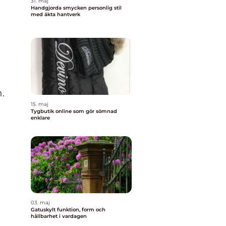
31. maj
Handgjorda smycken personlig stil
med äkta hantverk
i
.
15. maj
Tygbutik online som gör sömnad
enklare
r
03. maj
Gatuskylt funktion, form och
hållbarhet i vardagen