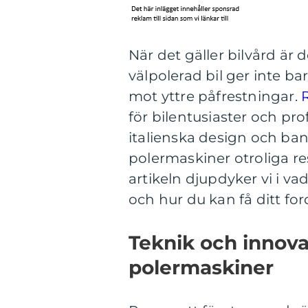
När det gäller bilvård är
välpolerad bil ger inte ba
mot yttre påfrestningar.
för bilentusiaster och pro
italienska design och ba
polermaskiner otroliga re
artikeln djupdyker vi i v
och hur du kan få ditt for
Teknik och innov
polermaskiner