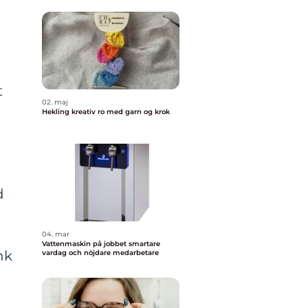
t
02. maj
Hekling kreativ ro med garn og krok
d
n
04. mar
Vattenmaskin på jobbet smartare
nk
vardag och nöjdare medarbetare