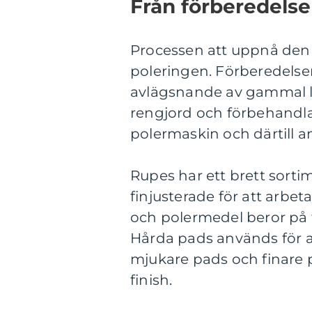
Från förberedelse 
Processen att uppnå den p
poleringen. Förberedelser 
avlägsnande av gammal la
rengjord och förbehandlad
polermaskin och därtill 
Rupes har ett brett sort
finjusterade för att arbe
och polermedel beror på f
Hårda pads används för a
mjukare pads och finare 
finish.