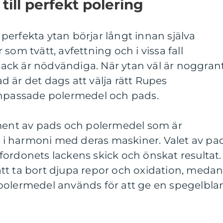
till perfekt polering
erfekta ytan börjar långt innan själva
som tvätt, avfettning och i vissa fall
ck är nödvändiga. När ytan väl är noggran
 är det dags att välja rätt Rupes
anpassade polermedel och pads.
iment av pads och polermedel som är
ta i harmoni med deras maskiner. Valet av pa
ordonets lackens skick och önskat resultat.
tt ta bort djupa repor och oxidation, meda
polermedel används för att ge en spegelbla