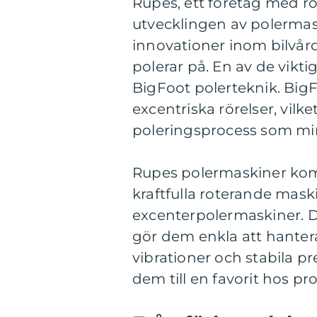
Rupes, ett företag med rött
utvecklingen av polermask
innovationer inom bilvår
polerar på. En av de vikt
BigFoot polerteknik. Big
excentriska rörelser, vilk
poleringsprocess som mini
Rupes polermaskiner komm
kraftfulla roterande mask
excenterpolermaskiner. 
gör dem enkla att hanter
vibrationer och stabila 
dem till en favorit hos pro