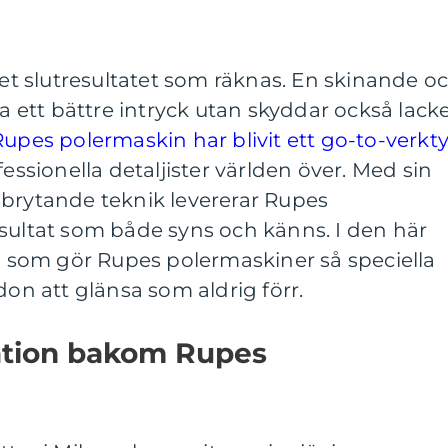
 det slutresultatet som räknas. En skinande o
ra ett bättre intryck utan skyddar också lack
Rupes polermaskin har blivit ett go-to-verkt
fessionella detaljister världen över. Med sin
nbrytande teknik levererar Rupes
sultat som både syns och känns. I den här
ad som gör Rupes polermaskiner så speciella
don att glänsa som aldrig förr.
ation bakom Rupes