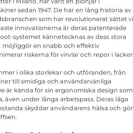
er i Milano, har varit en pionjär i
iner sedan 1947. De har en lång historia av
dsbranschen som har revolutionerat sättet v
igaste innovationerna är deras patenterade
Foot-systemet kännetecknas av dess stora
et möjliggör en snabb och effektiv
merar riskerna för virvlar och repor i lacken
er i olika storlekar och utföranden, från
iner till smidiga och användarvänliga
De är kända för sin ergonomiska design som
a, även under långa arbetspass. Deras låga
prestanda skyddar användarens hälsa och gö
ffsen.