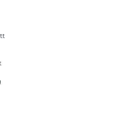
tt
t
a
g
.