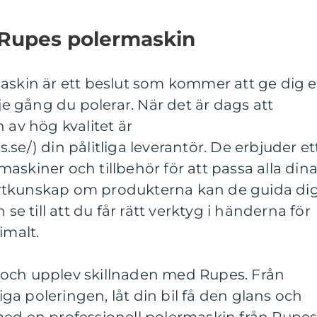
n Rupes polermaskin
askin är ett beslut som kommer att ge dig e
rje gång du polerar. När det är dags att
 av hög kvalitet är
se/) din pålitliga leverantör. De erbjuder et
askiner och tillbehör för att passa alla din
rtkunskap om produkterna kan de guida di
 till att du får rätt verktyg i händerna för
imalt.
och upplev skillnaden med Rupes. Från
liga poleringen, låt din bil få den glans och
med en professionell polermaskin från Rupes