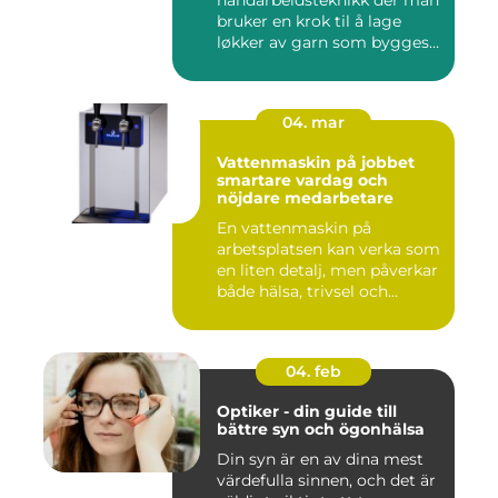
bruker en krok til å lage
løkker av garn som bygges
opp rad...
04. mar
Vattenmaskin på jobbet
smartare vardag och
nöjdare medarbetare
En vattenmaskin på
arbetsplatsen kan verka som
en liten detalj, men påverkar
både hälsa, trivsel och...
04. feb
Optiker - din guide till
bättre syn och ögonhälsa
Din syn är en av dina mest
värdefulla sinnen, och det är