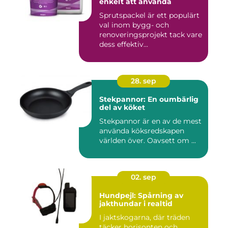
enkelt att använda
Sprutspackel är ett populärt
val inom bygg- och
renoveringsprojekt tack vare
dess effektiv...
28. sep
Stekpannor: En oumbärlig
del av köket
Stekpannor är en av de mest
använda köksredskapen
världen över. Oavsett om ...
02. sep
Hundpejl: Spårning av
jakthundar i realtid
I jaktskogarna, där träden
täcker horisonten och