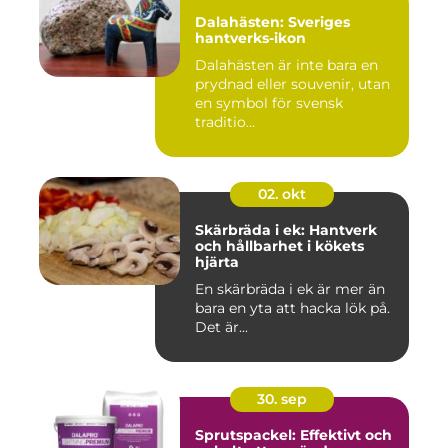
Dalahästen: Sveriges
hantverks-ikon
Dalahästen är inte bara en
prydnad eller souvenir, utan
en symbol för svensk
traditio...
02. okt
Skärbräda i ek: Hantverk
och hållbarhet i kökets
hjärta
En skärbräda i ek är mer än
bara en yta att hacka lök på.
Det är...
30. sep
Sprutspackel: Effektivt och