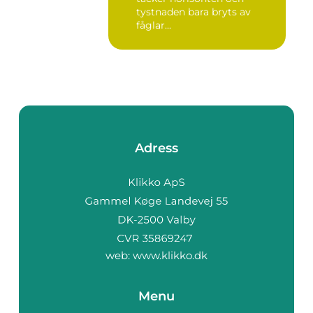
tystnaden bara bryts av
fåglar...
Adress
web:
www.klikko.dk
Menu