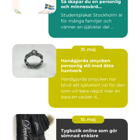
Så skapar du en personlig
och minnesvärd
studentskylt
Studentplakat Stockholm är
för många familjer och
vänner en självklar del ...
31. maj
Handgjorda smycken
personlig stil med äkta
hantverk
Handgjorda smycken har
blivit ett självklart val för den
som vill bära något mer än
bara en vacker d...
15. maj
Tygbutik online som gör
sömnad enklare