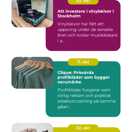
30. okt
Att investera i vinylskivor i
Stockholm
Vinylskivor har fått ett
uppsving under de senaste
åren och lockar musikälskare
i a...
11. okt
Clique: Prisvärda
profilkläder som bygger
varumärke
Profilkläder fungerar som
rörlig reklam och praktisk
arbetsutrustning på samma
g&ari...
02. okt