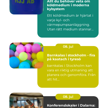
Allt du behöver veta om
köldmedium i moderna
kylsystem
Ett köldmedium är hjärtat i
varje kyl- och
värmepumpsanläggning.
Utan rätt medium stannar
både butik...
08. jul
Barnkalas i stockholm - fira
på kaatach i tyresö
barnkalas i Stockholm kan
vara en riktig utmaning att
planera och genomföra. Från
att hit...
08. jul
Konferenslokaler i Dalarna: