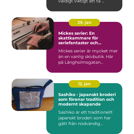
väldigt viktigt att ta ...
29. jan
Mickes serier: En
skattkammare för
seriefantaster och
vinylälskare
Mickes serier är mycket mer
än en vanlig skivbutik. Här
på Långholmsgatan...
12. jan
Sashiko - japanskt broderi
som förenar tradition och
modernt skapande
Sashiko är ett traditionellt
japanskt broderi som har
gått från nödvändig...