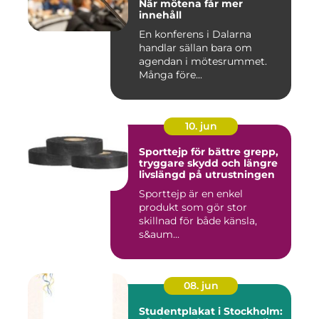
När mötena får mer
innehåll
En konferens i Dalarna
handlar sällan bara om
agendan i mötesrummet.
Många före...
10. jun
Sporttejp för bättre grepp,
tryggare skydd och längre
livslängd på utrustningen
Sporttejp är en enkel
produkt som gör stor
skillnad för både känsla,
s&aum...
08. jun
Studentplakat i Stockholm: