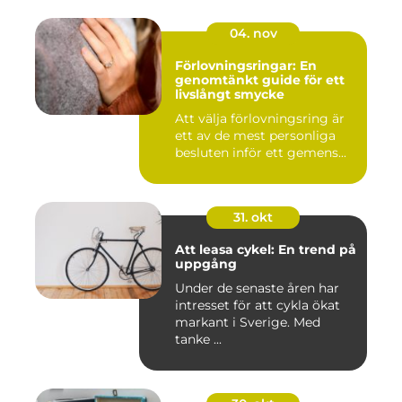
04. nov
Förlovningsringar: En
genomtänkt guide för ett
livslångt smycke
Att välja förlovningsring är
ett av de mest personliga
besluten inför ett gemens...
31. okt
Att leasa cykel: En trend på
uppgång
Under de senaste åren har
intresset för att cykla ökat
markant i Sverige. Med
tanke ...