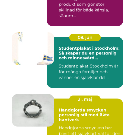
produkt som gör stor
skillnad för både känsla,
s&aum...
08. jun
Studentplakat i Stockholm:
Så skapar du en personlig
och minnesvärd
studentskylt
Studentplakat Stockholm är
för många familjer och
vänner en självklar del ...
31. maj
Handgjorda smycken
personlig stil med äkta
hantverk
Handgjorda smycken har
blivit ett självklart val för den