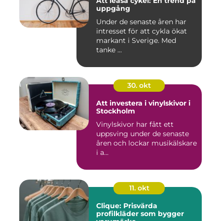
Att leasa cykel: En trend på
uppgång
Under de senaste åren har
intresset för att cykla ökat
markant i Sverige. Med
tanke ...
30. okt
Att investera i vinylskivor i
Stockholm
Vinylskivor har fått ett
uppsving under de senaste
åren och lockar musikälskare
i a...
11. okt
Clique: Prisvärda
profilkläder som bygger