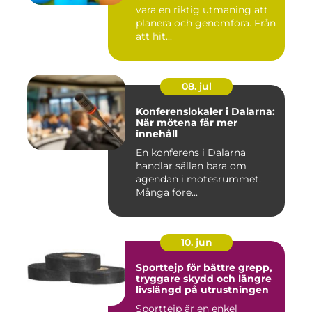
vara en riktig utmaning att
planera och genomföra. Från
att hit...
08. jul
Konferenslokaler i Dalarna:
När mötena får mer
innehåll
En konferens i Dalarna
handlar sällan bara om
agendan i mötesrummet.
Många före...
10. jun
Sporttejp för bättre grepp,
tryggare skydd och längre
livslängd på utrustningen
Sporttejp är en enkel