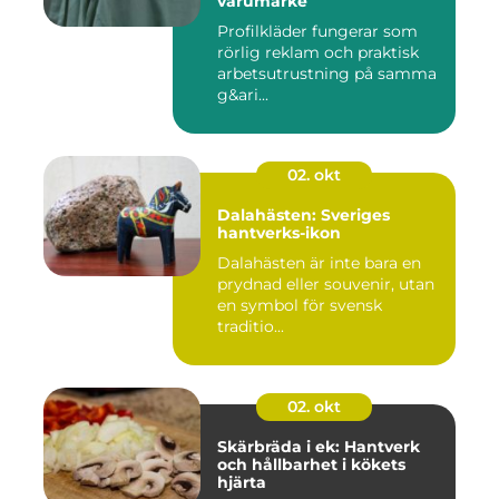
varumärke
Profilkläder fungerar som
rörlig reklam och praktisk
arbetsutrustning på samma
g&ari...
02. okt
Dalahästen: Sveriges
hantverks-ikon
Dalahästen är inte bara en
prydnad eller souvenir, utan
en symbol för svensk
traditio...
02. okt
Skärbräda i ek: Hantverk
och hållbarhet i kökets
hjärta