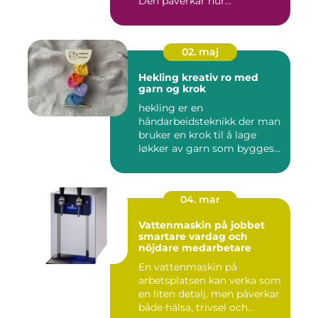
Den påverkar hur...
02. maj
Hekling kreativ ro med
garn og krok
hekling er en
håndarbeidsteknikk der man
bruker en krok til å lage
løkker av garn som bygges
opp rad...
04. mar
Vattenmaskin på jobbet
smartare vardag och
nöjdare medarbetare
En vattenmaskin på
arbetsplatsen kan verka som
en liten detalj, men påverkar
både hälsa, trivsel och...