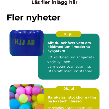
Läs fler inlägg här
Fler nyheter
10. jul
Allt du behöver veta om
köldmedium i moderna
kylsystem
Ett köldmedium är hjärtat i
varje kyl- och
värmepumpsanläggning.
Utan rätt medium stannar
både butik...
08. jul
Barnkalas i stockholm - fira
på kaatach i tyresö
barnkalas i Stockholm kan