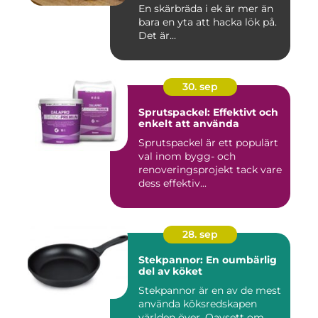
En skärbräda i ek är mer än
bara en yta att hacka lök på.
Det är...
30. sep
Sprutspackel: Effektivt och
enkelt att använda
Sprutspackel är ett populärt
val inom bygg- och
renoveringsprojekt tack vare
dess effektiv...
28. sep
Stekpannor: En oumbärlig
del av köket
Stekpannor är en av de mest
använda köksredskapen
världen över. Oavsett om ...