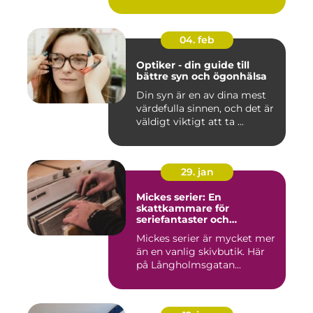
04. feb
Optiker - din guide till
bättre syn och ögonhälsa
Din syn är en av dina mest
värdefulla sinnen, och det är
väldigt viktigt att ta ...
29. jan
Mickes serier: En
skattkammare för
seriefantaster och
vinylälskare
Mickes serier är mycket mer
än en vanlig skivbutik. Här
på Långholmsgatan...