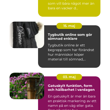
som vill bära något mer än
bara en vacker d...
15. maj
Tygbutik online som gör
sömnad enklare
Tygbutik online är ett
begrepp som har förändrat
hur människor köper
material till sömnad,
inredning...
03. maj
Gatuskylt funktion, form
och hållbarhet i vardagen
En gatuskylt är mer än bara
en praktisk markering av ett
namn på en väg eller gata.