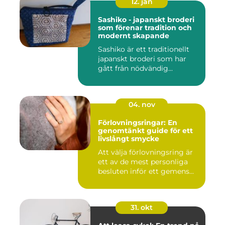
12. jan
Sashiko - japanskt broderi
som förenar tradition och
modernt skapande
Sashiko är ett traditionellt
japanskt broderi som har
gått från nödvändig...
04. nov
Förlovningsringar: En
genomtänkt guide för ett
livslångt smycke
Att välja förlovningsring är
ett av de mest personliga
besluten inför ett gemens...
31. okt