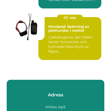
02. sep
Hundpejl: Spårning av
jakthundar i realtid
I jaktskogarna, där träden
täcker horisonten och
tystnaden bara bryts av
fåglar...
Adress