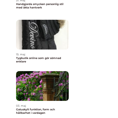
31. maj
Handgjorda smycken personlig stil
med äkta hantverk
15. maj
Tygbutik online som gör sömnad
enklare
03. maj
Gatuskylt funktion, form och
hållbarhet i vardagen