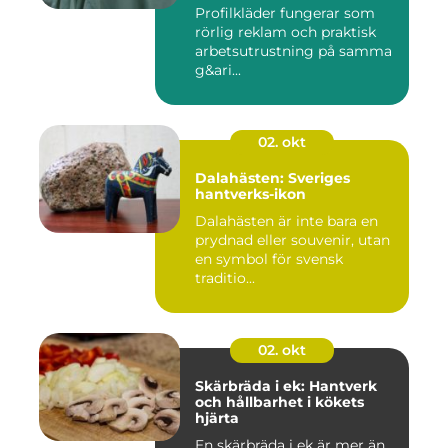
Profilkläder fungerar som
rörlig reklam och praktisk
arbetsutrustning på samma
g&ari...
02. okt
Dalahästen: Sveriges
hantverks-ikon
Dalahästen är inte bara en
prydnad eller souvenir, utan
en symbol för svensk
traditio...
02. okt
Skärbräda i ek: Hantverk
och hållbarhet i kökets
hjärta
En skärbräda i ek är mer än