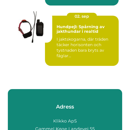
02. sep
Hundpejl: Spårning av
jakthundar i realtid
I jaktskogarna, där träden
täcker horisonten och
tystnaden bara bryts av
fåglar...
Adress