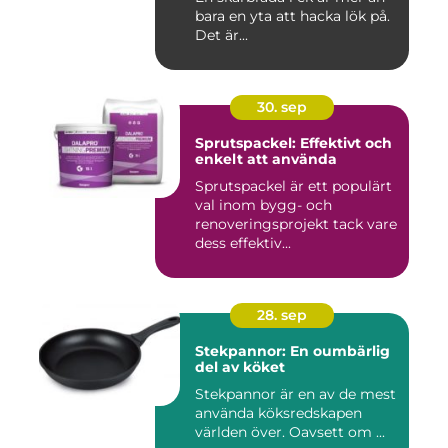
bara en yta att hacka lök på.
Det är...
30. sep
Sprutspackel: Effektivt och
enkelt att använda
Sprutspackel är ett populärt
val inom bygg- och
renoveringsprojekt tack vare
dess effektiv...
28. sep
Stekpannor: En oumbärlig
del av köket
Stekpannor är en av de mest
använda köksredskapen
världen över. Oavsett om ...