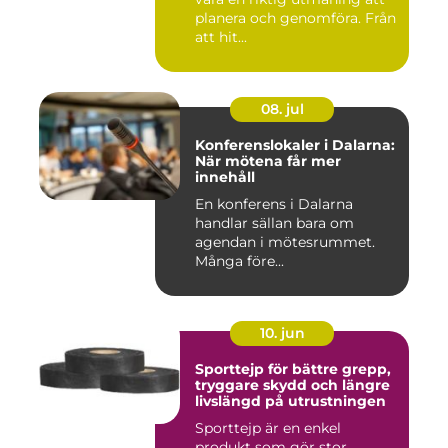
planera och genomföra. Från
att hit...
08. jul
Konferenslokaler i Dalarna:
När mötena får mer
innehåll
En konferens i Dalarna
handlar sällan bara om
agendan i mötesrummet.
Många före...
10. jun
Sporttejp för bättre grepp,
tryggare skydd och längre
livslängd på utrustningen
Sporttejp är en enkel
produkt som gör stor