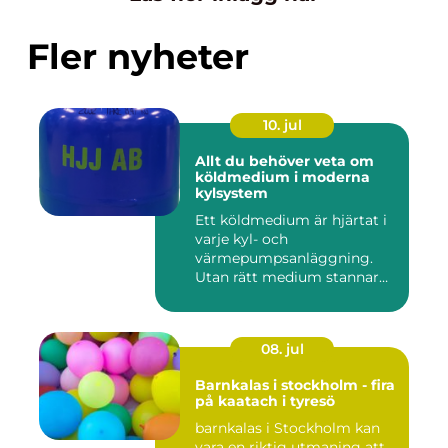
Fler nyheter
10. jul
Allt du behöver veta om
köldmedium i moderna
kylsystem
Ett köldmedium är hjärtat i
varje kyl- och
värmepumpsanläggning.
Utan rätt medium stannar
både butik...
08. jul
Barnkalas i stockholm - fira
på kaatach i tyresö
barnkalas i Stockholm kan
vara en riktig utmaning att