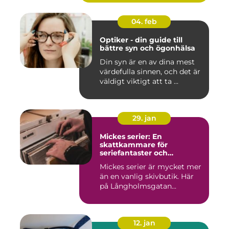
04. feb
Optiker - din guide till
bättre syn och ögonhälsa
Din syn är en av dina mest
värdefulla sinnen, och det är
väldigt viktigt att ta ...
29. jan
Mickes serier: En
skattkammare för
seriefantaster och
vinylälskare
Mickes serier är mycket mer
än en vanlig skivbutik. Här
på Långholmsgatan...
12. jan