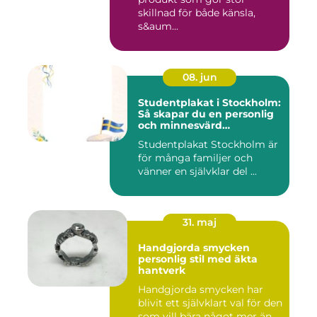
skillnad för både känsla,
s&aum...
08. jun
Studentplakat i Stockholm:
Så skapar du en personlig
och minnesvärd
studentskylt
Studentplakat Stockholm är
för många familjer och
vänner en självklar del ...
31. maj
Handgjorda smycken
personlig stil med äkta
hantverk
Handgjorda smycken har
blivit ett självklart val för den
som vill bära något mer än