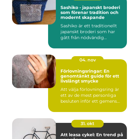
Sashiko - japanskt broderi
som förenar tradition och
modernt skapande
Sashiko är ett traditionellt
japanskt broderi som har
gått från nödvändig...
04. nov
Förlovningsringar: En
genomtänkt guide för ett
livslångt smycke
Att välja förlovningsring är
ett av de mest personliga
besluten inför ett gemens...
31. okt
Att leasa cykel: En trend på