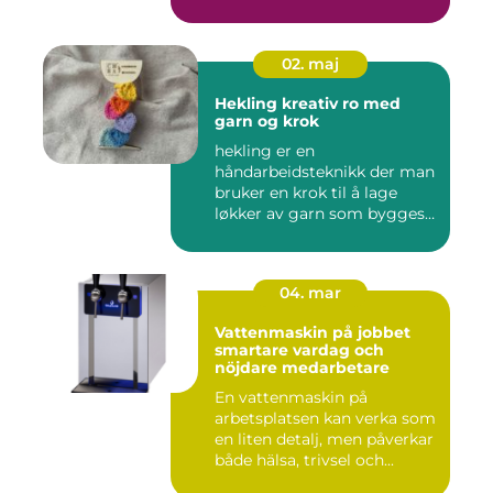
02. maj
Hekling kreativ ro med
garn og krok
hekling er en
håndarbeidsteknikk der man
bruker en krok til å lage
løkker av garn som bygges
opp rad...
04. mar
Vattenmaskin på jobbet
smartare vardag och
nöjdare medarbetare
En vattenmaskin på
arbetsplatsen kan verka som
en liten detalj, men påverkar
både hälsa, trivsel och...