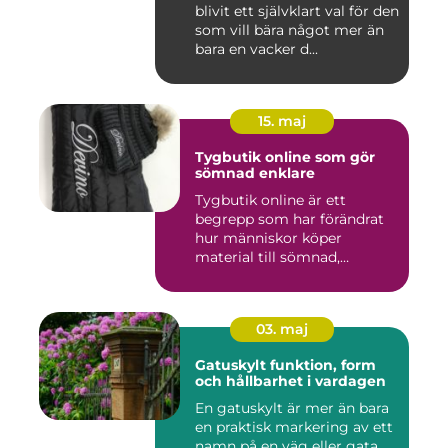
blivit ett självklart val för den
som vill bära något mer än
bara en vacker d...
15. maj
Tygbutik online som gör
sömnad enklare
Tygbutik online är ett
begrepp som har förändrat
hur människor köper
material till sömnad,
inredning...
03. maj
Gatuskylt funktion, form
och hållbarhet i vardagen
En gatuskylt är mer än bara
en praktisk markering av ett
namn på en väg eller gata.