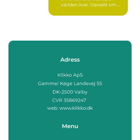
världen över. Oavsett om ...
Adress
web:
www.klikko.dk
Menu