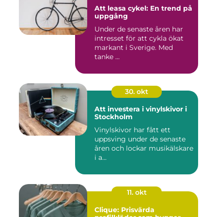
Att leasa cykel: En trend på
uppgång
Under de senaste åren har
intresset för att cykla ökat
markant i Sverige. Med
tanke ...
30. okt
Att investera i vinylskivor i
Stockholm
Vinylskivor har fått ett
uppsving under de senaste
åren och lockar musikälskare
i a...
11. okt
Clique: Prisvärda