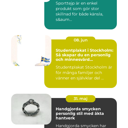
Sporttejp är en enkel
produkt som gör stor
skillnad för både känsla,
s&aum...
08. jun
Studentplakat i Stockholm:
Så skapar du en personlig
och minnesvärd
studentskylt
Studentplakat Stockholm är
för många familjer och
vänner en självklar del ...
31. maj
Handgjorda smycken
personlig stil med äkta
hantverk
Handgjorda smycken har