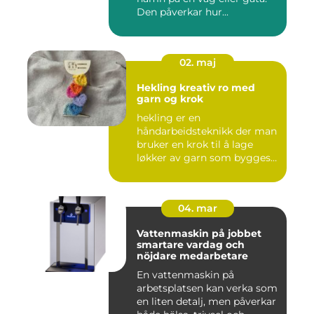
Den påverkar hur...
02. maj
Hekling kreativ ro med
garn og krok
hekling er en
håndarbeidsteknikk der man
bruker en krok til å lage
løkker av garn som bygges
opp rad...
04. mar
Vattenmaskin på jobbet
smartare vardag och
nöjdare medarbetare
En vattenmaskin på
arbetsplatsen kan verka som
en liten detalj, men påverkar