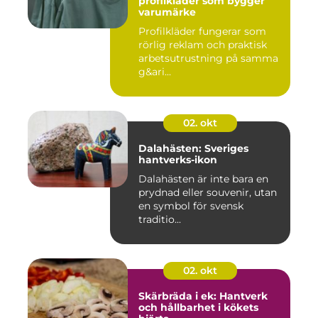
profilkläder som bygger
varumärke
Profilkläder fungerar som
rörlig reklam och praktisk
arbetsutrustning på samma
g&ari...
02. okt
Dalahästen: Sveriges
hantverks-ikon
Dalahästen är inte bara en
prydnad eller souvenir, utan
en symbol för svensk
traditio...
02. okt
Skärbräda i ek: Hantverk
och hållbarhet i kökets