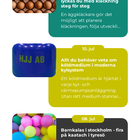
lyckas du med kläckning
steg för steg
En äggkläckare gör det
möjligt att planera
kläckningen, följa utveckli...
10. jul
Allt du behöver veta om
köldmedium i moderna
kylsystem
Ett köldmedium är hjärtat i
varje kyl- och
värmepumpsanläggning.
Utan rätt medium stannar
både butik...
08. jul
Barnkalas i stockholm - fira
på kaatach i tyresö