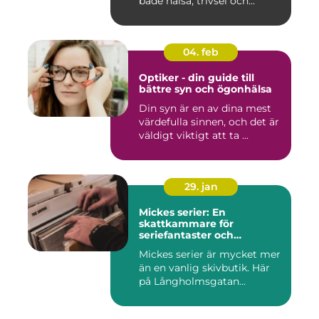
både hälsa, trivsel och...
04. feb
Optiker - din guide till
bättre syn och ögonhälsa
Din syn är en av dina mest
värdefulla sinnen, och det är
väldigt viktigt att ta ...
29. jan
Mickes serier: En
skattkammare för
seriefantaster och
vinylälskare
Mickes serier är mycket mer
än en vanlig skivbutik. Här
på Långholmsgatan...