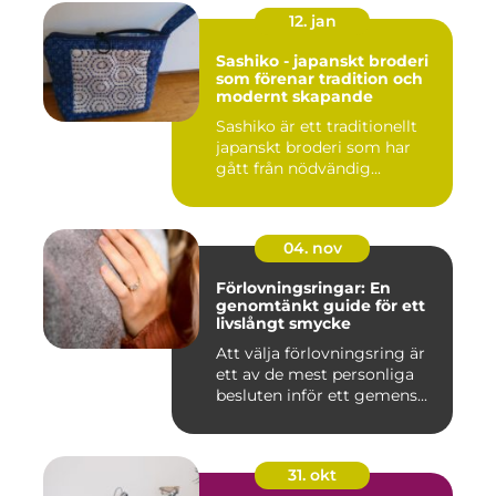
12. jan
Sashiko - japanskt broderi
som förenar tradition och
modernt skapande
Sashiko är ett traditionellt
japanskt broderi som har
gått från nödvändig...
04. nov
Förlovningsringar: En
genomtänkt guide för ett
livslångt smycke
Att välja förlovningsring är
ett av de mest personliga
besluten inför ett gemens...
31. okt