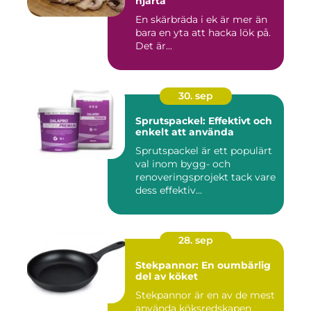
hjärta
En skärbräda i ek är mer än
bara en yta att hacka lök på.
Det är...
30. sep
Sprutspackel: Effektivt och
enkelt att använda
Sprutspackel är ett populärt
val inom bygg- och
renoveringsprojekt tack vare
dess effektiv...
28. sep
Stekpannor: En oumbärlig
del av köket
Stekpannor är en av de mest
använda köksredskapen