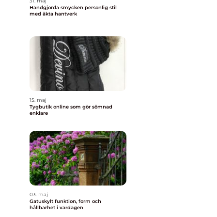
31. maj
Handgjorda smycken personlig stil
med äkta hantverk
15. maj
Tygbutik online som gör sömnad
enklare
03. maj
Gatuskylt funktion, form och
hållbarhet i vardagen