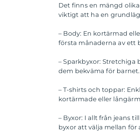
Det finns en mängd olika 
viktigt att ha en grundlä
– Body: En kortärmad ell
första månaderna av ett b
– Sparkbyxor: Stretchiga b
dem bekväma för barnet. 
– T-shirts och toppar: E
kortärmade eller långär
– Byxor: I allt från jeans 
byxor att välja mellan fö