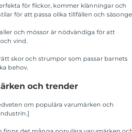
Perfekta för flickor, kommer klänningar och
tilar för att passa olika tillfällen och säsonge
raller och mössor är nödvändiga för att
och vind.
 rätt skor och strumpor som passar barnets
ka behov.
märken och trender
a medveten om populära varumärken och
ndustrin.]
n finns det många populära varumärken oc