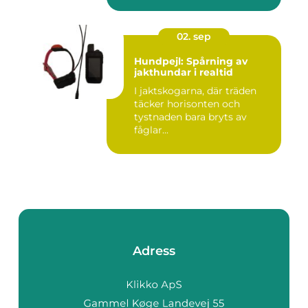
02. sep
Hundpejl: Spårning av
jakthundar i realtid
I jaktskogarna, där träden
täcker horisonten och
tystnaden bara bryts av
fåglar...
Adress