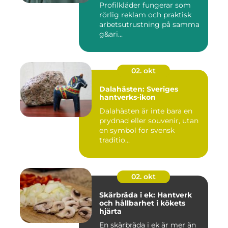
Profilkläder fungerar som
rörlig reklam och praktisk
arbetsutrustning på samma
g&ari...
02. okt
Dalahästen: Sveriges
hantverks-ikon
Dalahästen är inte bara en
prydnad eller souvenir, utan
en symbol för svensk
traditio...
02. okt
Skärbräda i ek: Hantverk
och hållbarhet i kökets
hjärta
En skärbräda i ek är mer än