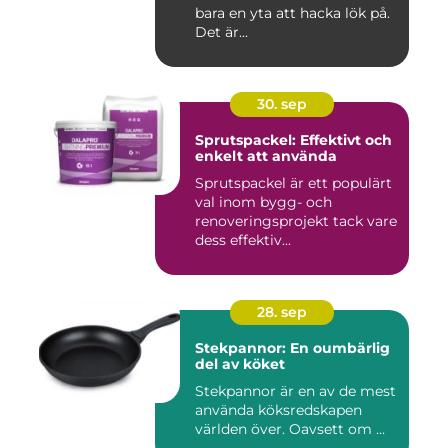
bara en yta att hacka lök på.
Det är...
30. sep
Sprutspackel: Effektivt och
enkelt att använda
Sprutspackel är ett populärt
val inom bygg- och
renoveringsprojekt tack vare
dess effektiv...
28. sep
Stekpannor: En oumbärlig
del av köket
Stekpannor är en av de mest
använda köksredskapen
världen över. Oavsett om ...