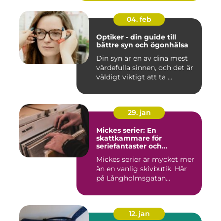
04. feb
Optiker - din guide till
bättre syn och ögonhälsa
Din syn är en av dina mest
värdefulla sinnen, och det är
väldigt viktigt att ta ...
29. jan
Mickes serier: En
skattkammare för
seriefantaster och
vinylälskare
Mickes serier är mycket mer
än en vanlig skivbutik. Här
på Långholmsgatan...
12. jan