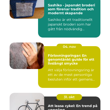
Sashiko - japanskt broderi
som förenar tradition och
modernt skapande
Sashiko är ett traditionellt
japanskt broderi som har
gått från nödvändig...
04. nov
Förlovningsringar: En
genomtänkt guide för ett
livslångt smycke
Att välja förlovningsring är
ett av de mest personliga
besluten inför ett gemens...
31. okt
Att leasa cykel: En trend på
uppgång