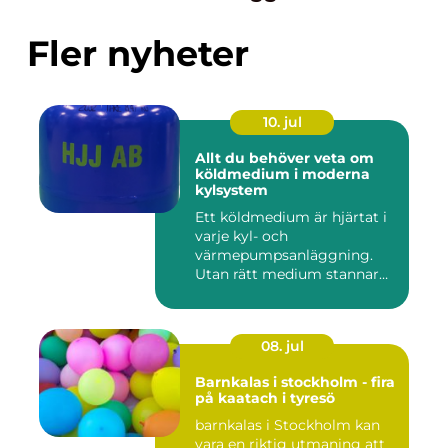
Fler nyheter
10. jul
Allt du behöver veta om
köldmedium i moderna
kylsystem
Ett köldmedium är hjärtat i
varje kyl- och
värmepumpsanläggning.
Utan rätt medium stannar
både butik...
08. jul
Barnkalas i stockholm - fira
på kaatach i tyresö
barnkalas i Stockholm kan
vara en riktig utmaning att