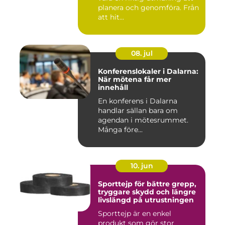
planera och genomföra. Från
att hit...
08. jul
Konferenslokaler i Dalarna:
När mötena får mer
innehåll
En konferens i Dalarna
handlar sällan bara om
agendan i mötesrummet.
Många före...
10. jun
Sporttejp för bättre grepp,
tryggare skydd och längre
livslängd på utrustningen
Sporttejp är en enkel
produkt som gör stor