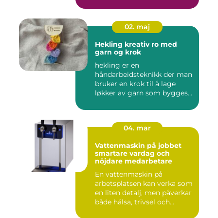
02. maj
Hekling kreativ ro med
garn og krok
hekling er en
håndarbeidsteknikk der man
bruker en krok til å lage
løkker av garn som bygges
opp rad...
04. mar
Vattenmaskin på jobbet
smartare vardag och
nöjdare medarbetare
En vattenmaskin på
arbetsplatsen kan verka som
en liten detalj, men påverkar
både hälsa, trivsel och...