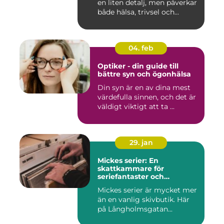
en liten detalj, men påverkar
både hälsa, trivsel och...
04. feb
Optiker - din guide till
bättre syn och ögonhälsa
Din syn är en av dina mest
värdefulla sinnen, och det är
väldigt viktigt att ta ...
29. jan
Mickes serier: En
skattkammare för
seriefantaster och
vinylälskare
Mickes serier är mycket mer
än en vanlig skivbutik. Här
på Långholmsgatan...