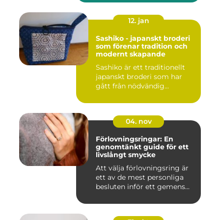
12. jan
Sashiko - japanskt broderi
som förenar tradition och
modernt skapande
Sashiko är ett traditionellt
japanskt broderi som har
gått från nödvändig...
04. nov
Förlovningsringar: En
genomtänkt guide för ett
livslångt smycke
Att välja förlovningsring är
ett av de mest personliga
besluten inför ett gemens...