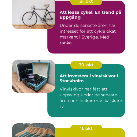
31. okt
Att leasa cykel: En trend på
uppgång
Under de senaste åren har
intresset för att cykla ökat
markant i Sverige. Med
tanke ...
30. okt
Att investera i vinylskivor i
Stockholm
Vinylskivor har fått ett
uppsving under de senaste
åren och lockar musikälskare
i a...
11. okt