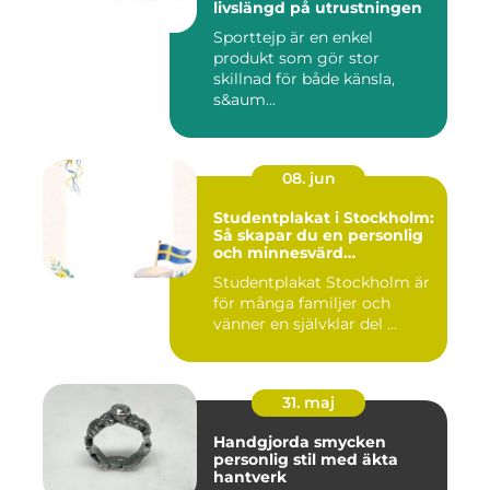
livslängd på utrustningen
Sporttejp är en enkel
produkt som gör stor
skillnad för både känsla,
s&aum...
08. jun
Studentplakat i Stockholm:
Så skapar du en personlig
och minnesvärd
studentskylt
Studentplakat Stockholm är
för många familjer och
vänner en självklar del ...
31. maj
Handgjorda smycken
personlig stil med äkta
hantverk