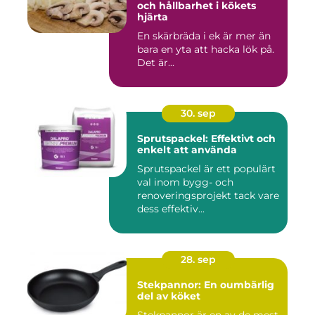
och hållbarhet i kökets
hjärta
En skärbräda i ek är mer än
bara en yta att hacka lök på.
Det är...
30. sep
Sprutspackel: Effektivt och
enkelt att använda
Sprutspackel är ett populärt
val inom bygg- och
renoveringsprojekt tack vare
dess effektiv...
28. sep
Stekpannor: En oumbärlig
del av köket