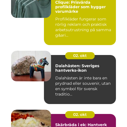
Clique: Prisvärda
profilkläder som bygger
varumärke
Profilkläder fungerar som
rörlig reklam och praktisk
arbetsutrustning på samma
g&ari...
02. okt
Dalahästen: Sveriges
hantverks-ikon
Dalahästen är inte bara en
prydnad eller souvenir, utan
en symbol för svensk
traditio...
02. okt
Skärbräda i ek: Hantverk