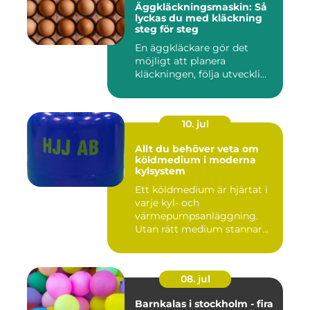
Äggkläckningsmaskin: Så
lyckas du med kläckning
steg för steg
En äggkläckare gör det
möjligt att planera
kläckningen, följa utveckli...
10. jul
Allt du behöver veta om
köldmedium i moderna
kylsystem
Ett köldmedium är hjärtat i
varje kyl- och
värmepumpsanläggning.
Utan rätt medium stannar
både butik...
08. jul
Barnkalas i stockholm - fira