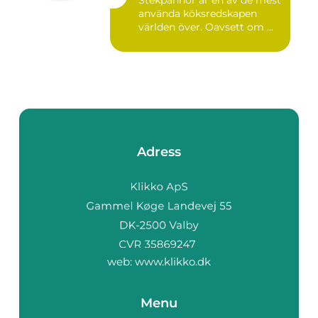
Stekpannor är en av de mest
använda köksredskapen
världen över. Oavsett om ...
Adress
web:
www.klikko.dk
Menu