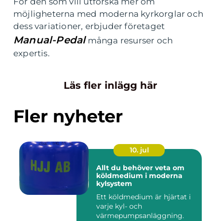
För den som vill utforska mer om
möjligheterna med moderna kyrkorglar och
dess variationer, erbjuder företaget
Manual-Pedal
många resurser och
expertis.
Läs fler inlägg här
Fler nyheter
10. jul
Allt du behöver veta om
köldmedium i moderna
kylsystem
Ett köldmedium är hjärtat i
varje kyl- och
värmepumpsanläggning.