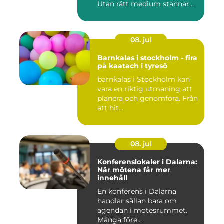
Utan rätt medium stannar
både butik...
08. jul
Barnkalas i stockholm - fira
på kaatach i tyresö
barnkalas i Stockholm kan
vara en riktig utmaning att
planera och genomföra. Från
att hit...
08. jul
Konferenslokaler i Dalarna:
När mötena får mer
innehåll
En konferens i Dalarna
handlar sällan bara om
agendan i mötesrummet.
Många före...