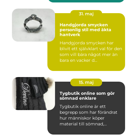
31. maj
Handgjorda smycken
personlig stil med äkta
hantverk
Handgjorda smycken har
blivit ett självklart val för den
som vill bära något mer än
bara en vacker d...
15. maj
Tygbutik online som gör
sömnad enklare
Tygbutik online är ett
begrepp som har förändrat
hur människor köper
material till sömnad,
inredning...