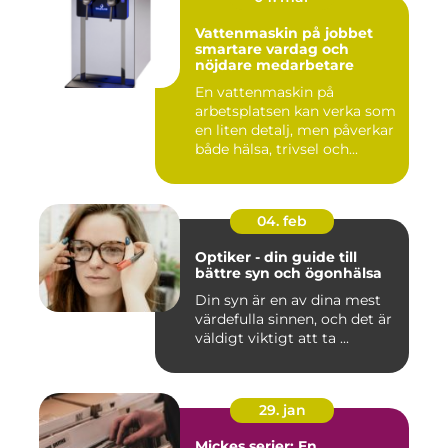
Vattenmaskin på jobbet
smartare vardag och
nöjdare medarbetare
En vattenmaskin på
arbetsplatsen kan verka som
en liten detalj, men påverkar
både hälsa, trivsel och...
04. feb
Optiker - din guide till
bättre syn och ögonhälsa
Din syn är en av dina mest
värdefulla sinnen, och det är
väldigt viktigt att ta ...
29. jan
Mickes serier: En