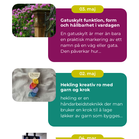
03. maj
Gatuskylt funktion, form
och hållbarhet i vardagen
En gatuskylt är mer än bara
en praktisk markering av ett
namn på en väg eller gata.
Den påverkar hur...
02. maj
Hekling kreativ ro med
garn og krok
hekling er en
håndarbeidsteknikk der man
bruker en krok til å lage
løkker av garn som bygges
opp rad...
04. mar