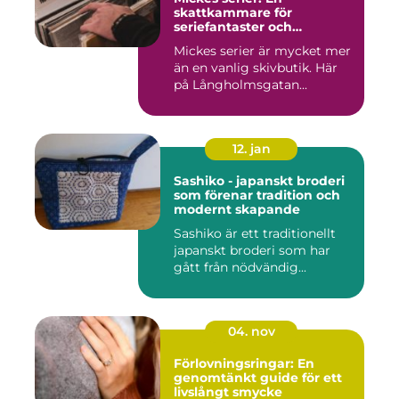
skattkammare för
seriefantaster och
vinylälskare
Mickes serier är mycket mer
än en vanlig skivbutik. Här
på Långholmsgatan...
12. jan
Sashiko - japanskt broderi
som förenar tradition och
modernt skapande
Sashiko är ett traditionellt
japanskt broderi som har
gått från nödvändig...
04. nov
Förlovningsringar: En
genomtänkt guide för ett
livslångt smycke