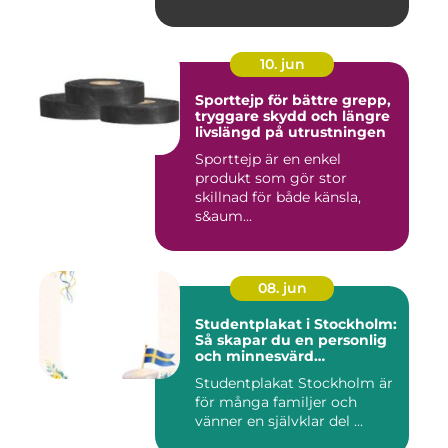
10. jun
Sporttejp för bättre grepp,
tryggare skydd och längre
livslängd på utrustningen
Sporttejp är en enkel
produkt som gör stor
skillnad för både känsla,
s&aum...
08. jun
Studentplakat i Stockholm:
Så skapar du en personlig
och minnesvärd
studentskylt
Studentplakat Stockholm är
för många familjer och
vänner en självklar del ...