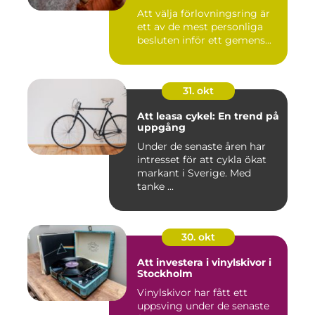
Att välja förlovningsring är
ett av de mest personliga
besluten inför ett gemens...
31. okt
Att leasa cykel: En trend på
uppgång
Under de senaste åren har
intresset för att cykla ökat
markant i Sverige. Med
tanke ...
30. okt
Att investera i vinylskivor i
Stockholm
Vinylskivor har fått ett
uppsving under de senaste