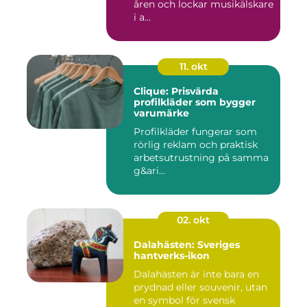
åren och lockar musikälskare
i a...
11. okt
Clique: Prisvärda
profilkläder som bygger
varumärke
Profilkläder fungerar som
rörlig reklam och praktisk
arbetsutrustning på samma
g&ari...
02. okt
Dalahästen: Sveriges
hantverks-ikon
Dalahästen är inte bara en
prydnad eller souvenir, utan
en symbol för svensk