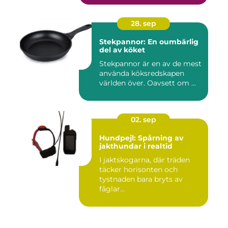
28. sep
Stekpannor: En oumbärlig
del av köket
Stekpannor är en av de mest
använda köksredskapen
världen över. Oavsett om ...
02. sep
Hundpejl: Spårning av
jakthundar i realtid
I jaktskogarna, där träden
täcker horisonten och
tystnaden bara bryts av
fåglar...