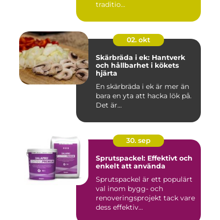
traditio...
02. okt
Skärbräda i ek: Hantverk
och hållbarhet i kökets
hjärta
En skärbräda i ek är mer än
bara en yta att hacka lök på.
Det är...
30. sep
Sprutspackel: Effektivt och
enkelt att använda
Sprutspackel är ett populärt
val inom bygg- och
renoveringsprojekt tack vare
dess effektiv...