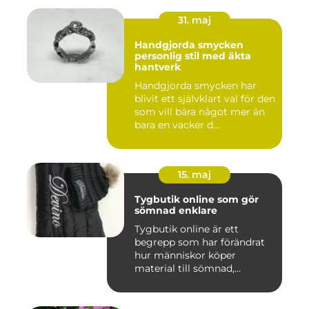
31. maj
Handgjorda smycken
personlig stil med äkta
hantverk
Handgjorda smycken har
blivit ett självklart val för den
som vill bära något mer än
bara en vacker d...
15. maj
Tygbutik online som gör
sömnad enklare
Tygbutik online är ett
begrepp som har förändrat
hur människor köper
material till sömnad,
inredning...