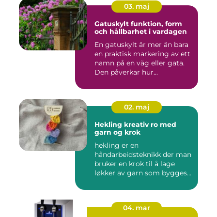
03. maj
Gatuskylt funktion, form
och hållbarhet i vardagen
En gatuskylt är mer än bara
en praktisk markering av ett
namn på en väg eller gata.
Den påverkar hur...
02. maj
Hekling kreativ ro med
garn og krok
hekling er en
håndarbeidsteknikk der man
bruker en krok til å lage
løkker av garn som bygges
opp rad...
04. mar