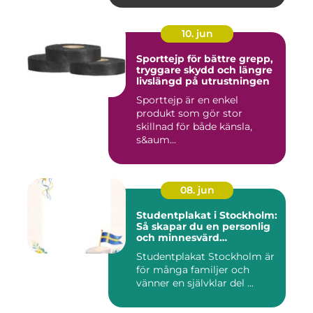
10. jun
Sporttejp för bättre grepp,
tryggare skydd och längre
livslängd på utrustningen
Sporttejp är en enkel
produkt som gör stor
skillnad för både känsla,
s&aum...
08. jun
Studentplakat i Stockholm:
Så skapar du en personlig
och minnesvärd
studentskylt
Studentplakat Stockholm är
för många familjer och
vänner en självklar del ...