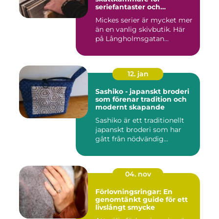
seriefantaster och
vinylälskare
Mickes serier är mycket mer
än en vanlig skivbutik. Här
på Långholmsgatan...
12. jan
Sashiko - japanskt broderi
som förenar tradition och
modernt skapande
Sashiko är ett traditionellt
japanskt broderi som har
gått från nödvändig...
04. nov
Förlovningsringar: En
genomtänkt guide för ett
livslångt smycke