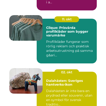
i a...
11. okt
Clique: Prisvärda
profilkläder som bygger
varumärke
Profilkläder fungerar som
rörlig reklam och praktisk
arbetsutrustning på samma
g&ari...
02. okt
Dalahästen: Sveriges
hantverks-ikon
Dalahästen är inte bara en
prydnad eller souvenir, utan
en symbol för svensk
traditio...