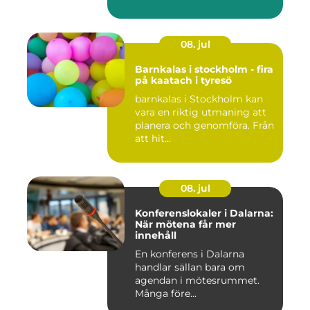
både butik...
08. jul
Barnkalas i stockholm - fira
på kaatach i tyresö
barnkalas i Stockholm kan
vara en riktig utmaning att
planera och genomföra. Från
att hit...
08. jul
Konferenslokaler i Dalarna:
När mötena får mer
innehåll
En konferens i Dalarna
handlar sällan bara om
agendan i mötesrummet.
Många före...