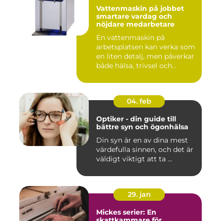
Vattenmaskin på jobbet
smartare vardag och
nöjdare medarbetare
En vattenmaskin på
arbetsplatsen kan verka som
en liten detalj, men påverkar
både hälsa, trivsel och...
04. feb
Optiker - din guide till
bättre syn och ögonhälsa
Din syn är en av dina mest
värdefulla sinnen, och det är
väldigt viktigt att ta ...
29. jan
Mickes serier: En
skattkammare för