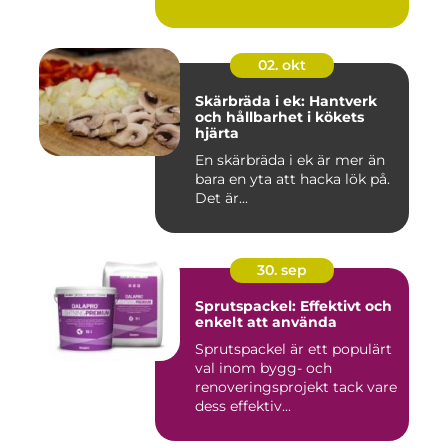
02. okt
Skärbräda i ek: Hantverk
och hållbarhet i kökets
hjärta
En skärbräda i ek är mer än
bara en yta att hacka lök på.
Det är...
30. sep
Sprutspackel: Effektivt och
enkelt att använda
Sprutspackel är ett populärt
val inom bygg- och
renoveringsprojekt tack vare
dess effektiv...