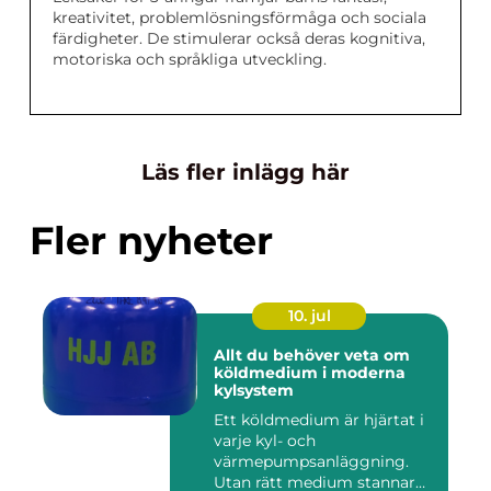
kreativitet, problemlösningsförmåga och sociala
färdigheter. De stimulerar också deras kognitiva,
motoriska och språkliga utveckling.
Läs fler inlägg här
Fler nyheter
10. jul
Allt du behöver veta om
köldmedium i moderna
kylsystem
Ett köldmedium är hjärtat i
varje kyl- och
värmepumpsanläggning.
Utan rätt medium stannar