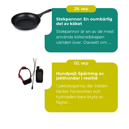
28. sep
Stekpannor: En oumbärlig
del av köket
Stekpannor är en av de mest
använda köksredskapen
världen över. Oavsett om ...
02. sep
Hundpejl: Spårning av
jakthundar i realtid
I jaktskogarna, där träden
täcker horisonten och
tystnaden bara bryts av
fåglar...