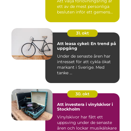
Att välja förlovningsring är
ett av de mest personliga
besluten inför ett gemens...
31. okt
Att leasa cykel: En trend på
uppgång
Under de senaste åren har
intresset för att cykla ökat
markant i Sverige. Med
tanke ...
30. okt
Att investera i vinylskivor i
Stockholm
Vinylskivor har fått ett
uppsving under de senaste
åren och lockar musikälskare