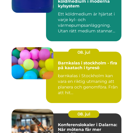
köldmedium i moderna
kylsystem
Ett köldmedium är hjärtat i
varje kyl- och
värmepumpsanläggning.
Utan rätt medium stannar
både butik...
08. jul
Barnkalas i stockholm - fira
på kaatach i tyresö
barnkalas i Stockholm kan
vara en riktig utmaning att
planera och genomföra. Från
att hit...
08. jul
Konferenslokaler i Dalarna:
När mötena får mer