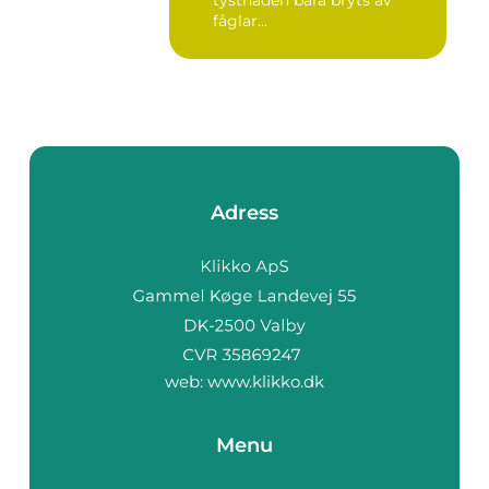
tystnaden bara bryts av
fåglar...
Adress
web:
www.klikko.dk
Menu