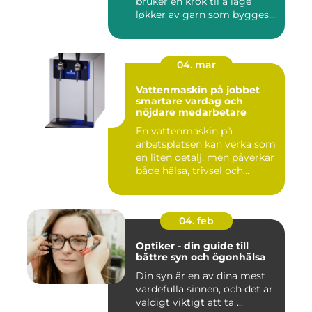
bruker en krok til å lage
løkker av garn som bygges
opp rad...
04. mar
Vattenmaskin på jobbet
smartare vardag och
nöjdare medarbetare
En vattenmaskin på
arbetsplatsen kan verka som
en liten detalj, men påverkar
både hälsa, trivsel och...
04. feb
Optiker - din guide till
bättre syn och ögonhälsa
Din syn är en av dina mest
värdefulla sinnen, och det är
väldigt viktigt att ta ...