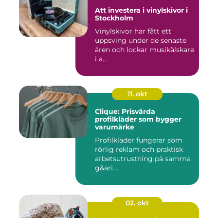
Att investera i vinylskivor i
Stockholm
Vinylskivor har fått ett
uppsving under de senaste
åren och lockar musikälskare
i a...
11. okt
Clique: Prisvärda
profilkläder som bygger
varumärke
Profilkläder fungerar som
rörlig reklam och praktisk
arbetsutrustning på samma
g&ari...
02. okt