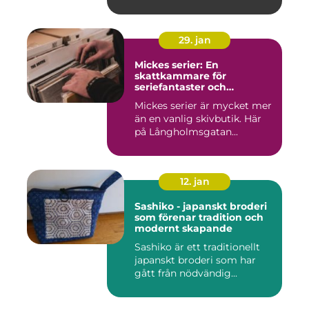
29. jan
Mickes serier: En
skattkammare för
seriefantaster och
vinylälskare
Mickes serier är mycket mer
än en vanlig skivbutik. Här
på Långholmsgatan...
12. jan
Sashiko - japanskt broderi
som förenar tradition och
modernt skapande
Sashiko är ett traditionellt
japanskt broderi som har
gått från nödvändig...