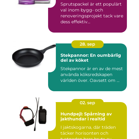
Sprutspackel är ett populärt
val inom bygg- och
renoveringsprojekt tack vare
dess effektiv...
28. sep
Stekpannor: En oumbärlig
del av köket
Stekpannor är en av de mest
använda köksredskapen
världen över. Oavsett om ...
02. sep
Hundpejl: Spårning av
jakthundar i realtid
I jaktskogarna, där träden
täcker horisonten och