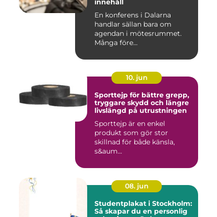
innehåll
En konferens i Dalarna
handlar sällan bara om
agendan i mötesrummet.
Många före...
10. jun
Sporttejp för bättre grepp,
tryggare skydd och längre
livslängd på utrustningen
Sporttejp är en enkel
produkt som gör stor
skillnad för både känsla,
s&aum...
08. jun
Studentplakat i Stockholm:
Så skapar du en personlig