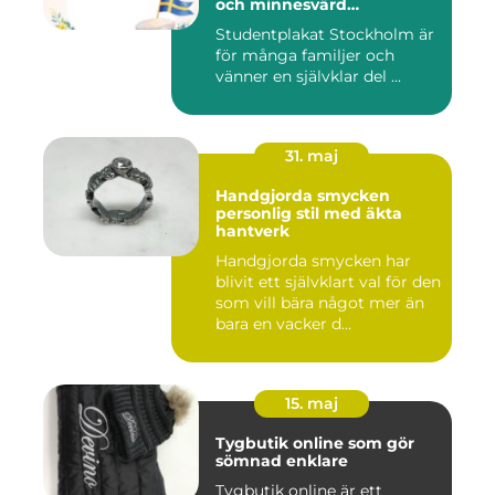
och minnesvärd
studentskylt
Studentplakat Stockholm är
för många familjer och
vänner en självklar del ...
31. maj
Handgjorda smycken
personlig stil med äkta
hantverk
Handgjorda smycken har
blivit ett självklart val för den
som vill bära något mer än
bara en vacker d...
15. maj
Tygbutik online som gör
sömnad enklare
Tygbutik online är ett