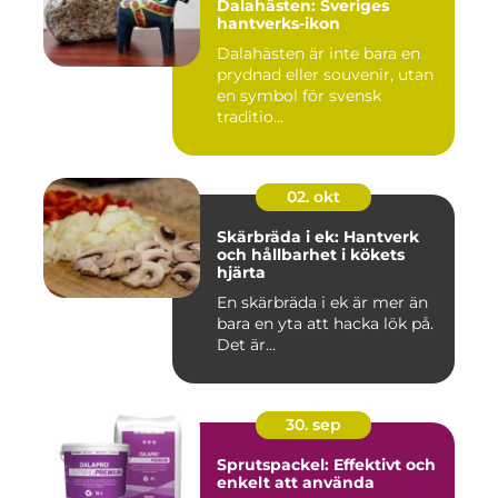
Dalahästen: Sveriges
hantverks-ikon
Dalahästen är inte bara en
prydnad eller souvenir, utan
en symbol för svensk
traditio...
02. okt
Skärbräda i ek: Hantverk
och hållbarhet i kökets
hjärta
En skärbräda i ek är mer än
bara en yta att hacka lök på.
Det är...
30. sep
Sprutspackel: Effektivt och
enkelt att använda