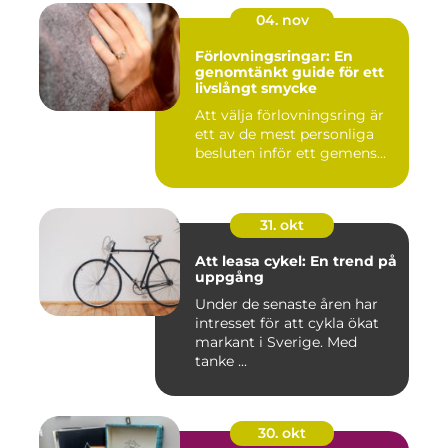
04. nov
Förlovningsringar: En
genomtänkt guide för ett
livslångt smycke
Att välja förlovningsring är
ett av de mest personliga
besluten inför ett gemens...
31. okt
Att leasa cykel: En trend på
uppgång
Under de senaste åren har
intresset för att cykla ökat
markant i Sverige. Med
tanke ...
30. okt