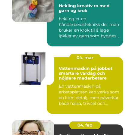
Hekling kreativ ro med
garn og krok
hekling er en
håndarbeidsteknikk der man
bruker en krok til å lage
løkker av garn som bygges
opp rad...
04. mar
Vattenmaskin på jobbet
smartare vardag och
nöjdare medarbetare
En vattenmaskin på
arbetsplatsen kan verka som
en liten detalj, men påverkar
både hälsa, trivsel och...
04. feb