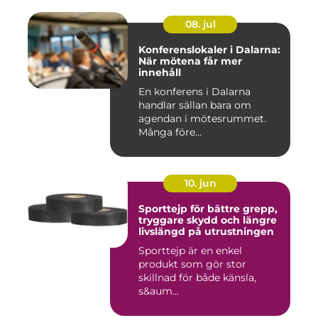
08. jul
Konferenslokaler i Dalarna:
När mötena får mer
innehåll
En konferens i Dalarna
handlar sällan bara om
agendan i mötesrummet.
Många före...
10. jun
Sporttejp för bättre grepp,
tryggare skydd och längre
livslängd på utrustningen
Sporttejp är en enkel
produkt som gör stor
skillnad för både känsla,
s&aum...