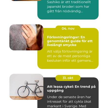
Sashiko är ett traditionellt
japanskt broderi som har
gått från nödvändig...
04. nov
Förlovningsringar: En
genomtänkt guide för ett
livslångt smycke
Att välja förlovningsring är
ett av de mest personliga
besluten inför ett gemens...
31. okt
Att leasa cykel: En trend på
uppgång
Under de senaste åren har
intresset för att cykla ökat
markant i Sverige. Med