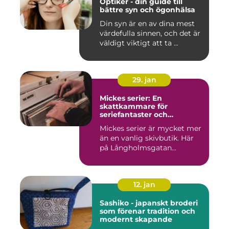
Optiker - din guide till
bättre syn och ögonhälsa
Din syn är en av dina mest
värdefulla sinnen, och det är
väldigt viktigt att ta ...
29. jan
Mickes serier: En
skattkammare för
seriefantaster och
vinylälskare
Mickes serier är mycket mer
än en vanlig skivbutik. Här
på Långholmsgatan...
12. jan
Sashiko - japanskt broderi
som förenar tradition och
modernt skapande