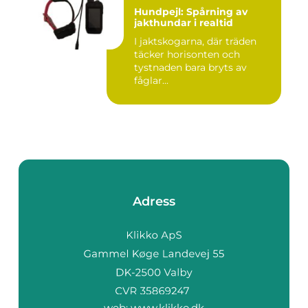
Hundpejl: Spårning av
jakthundar i realtid
I jaktskogarna, där träden
täcker horisonten och
tystnaden bara bryts av
fåglar...
Adress
web:
www.klikko.dk