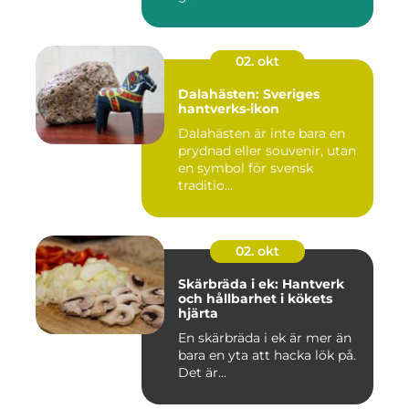
02. okt
Dalahästen: Sveriges
hantverks-ikon
Dalahästen är inte bara en
prydnad eller souvenir, utan
en symbol för svensk
traditio...
02. okt
Skärbräda i ek: Hantverk
och hållbarhet i kökets
hjärta
En skärbräda i ek är mer än
bara en yta att hacka lök på.
Det är...