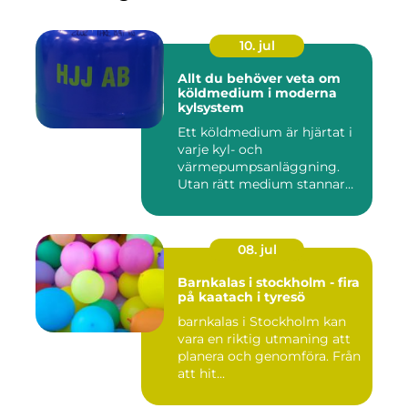
10. jul
Allt du behöver veta om
köldmedium i moderna
kylsystem
Ett köldmedium är hjärtat i
varje kyl- och
värmepumpsanläggning.
Utan rätt medium stannar
både butik...
08. jul
Barnkalas i stockholm - fira
på kaatach i tyresö
barnkalas i Stockholm kan
vara en riktig utmaning att
planera och genomföra. Från
att hit...