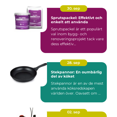
30. sep
Sprutspackel: Effektivt och
enkelt att använda
Sprutspackel är ett populärt
val inom bygg- och
renoveringsprojekt tack vare
dess effektiv...
28. sep
Stekpannor: En oumbärlig
del av köket
Stekpannor är en av de mest
använda köksredskapen
världen över. Oavsett om ...
02. sep