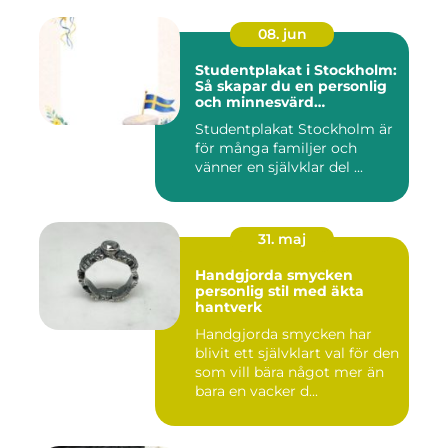
08. jun
Studentplakat i Stockholm:
Så skapar du en personlig
och minnesvärd
studentskylt
Studentplakat Stockholm är
för många familjer och
vänner en självklar del ...
31. maj
Handgjorda smycken
personlig stil med äkta
hantverk
Handgjorda smycken har
blivit ett självklart val för den
som vill bära något mer än
bara en vacker d...