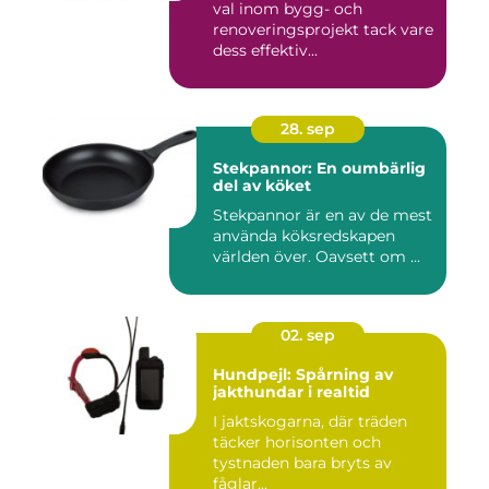
val inom bygg- och
renoveringsprojekt tack vare
dess effektiv...
28. sep
Stekpannor: En oumbärlig
del av köket
Stekpannor är en av de mest
använda köksredskapen
världen över. Oavsett om ...
02. sep
Hundpejl: Spårning av
jakthundar i realtid
I jaktskogarna, där träden
täcker horisonten och
tystnaden bara bryts av
fåglar...