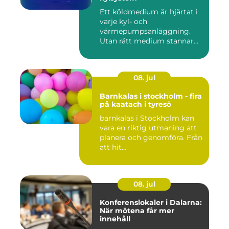
Ett köldmedium är hjärtat i
varje kyl- och
värmepumpsanläggning.
Utan rätt medium stannar
både butik...
08. jul
Barnkalas i stockholm - fira
på kaatach i tyresö
barnkalas i Stockholm kan
vara en riktig utmaning att
planera och genomföra. Från
att hit...
08. jul
Konferenslokaler i Dalarna:
När mötena får mer
innehåll