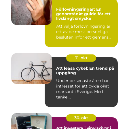
Förlovningsringar: En
genomtänkt guide för ett
livslångt smycke
Att välja förlovningsring är
ett av de mest personliga
besluten inför ett gemens...
31. okt
Att leasa cykel: En trend på
uppgång
Under de senaste åren har
intresset för att cykla ökat
markant i Sverige. Med
tanke ...
30. okt
Att investera i vinylskivor i