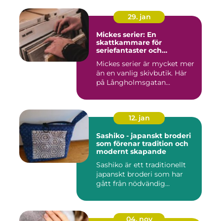
29. jan
Mickes serier: En
skattkammare för
seriefantaster och
vinylälskare
Mickes serier är mycket mer
än en vanlig skivbutik. Här
på Långholmsgatan...
12. jan
Sashiko - japanskt broderi
som förenar tradition och
modernt skapande
Sashiko är ett traditionellt
japanskt broderi som har
gått från nödvändig...
04. nov