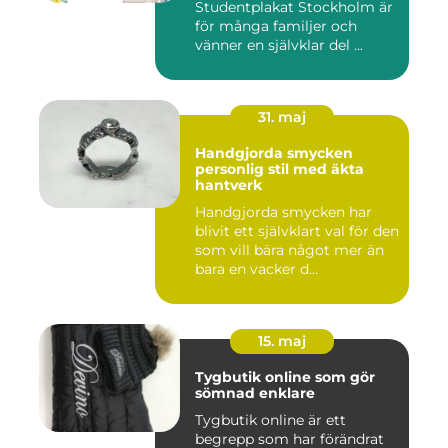
Studentplakat Stockholm är
för många familjer och
vänner en självklar del ...
31. maj
Handgjorda smycken
personlig stil med äkta
hantverk
Handgjorda smycken har
blivit ett självklart val för den
som vill bära något mer än
bara en vacker d...
15. maj
Tygbutik online som gör
sömnad enklare
Tygbutik online är ett
begrepp som har förändrat