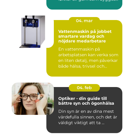
opp rad...
04. mar
Vattenmaskin på jobbet
smartare vardag och
nöjdare medarbetare
En vattenmaskin på
arbetsplatsen kan verka som
en liten detalj, men påverkar
både hälsa, trivsel och...
04. feb
Optiker - din guide till
bättre syn och ögonhälsa
Din syn är en av dina mest
värdefulla sinnen, och det är
väldigt viktigt att ta ...