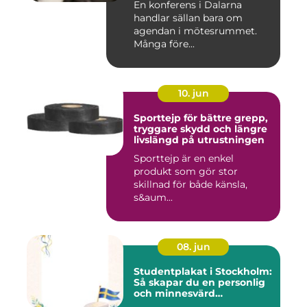
En konferens i Dalarna
handlar sällan bara om
agendan i mötesrummet.
Många före...
10. jun
Sporttejp för bättre grepp,
tryggare skydd och längre
livslängd på utrustningen
Sporttejp är en enkel
produkt som gör stor
skillnad för både känsla,
s&aum...
08. jun
Studentplakat i Stockholm:
Så skapar du en personlig
och minnesvärd
studentskylt