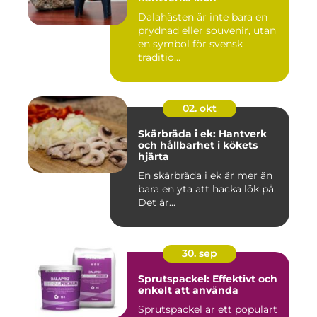
Dalahästen är inte bara en
prydnad eller souvenir, utan
en symbol för svensk
traditio...
02. okt
Skärbräda i ek: Hantverk
och hållbarhet i kökets
hjärta
En skärbräda i ek är mer än
bara en yta att hacka lök på.
Det är...
30. sep
Sprutspackel: Effektivt och
enkelt att använda
Sprutspackel är ett populärt