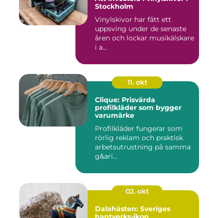
Stockholm
Vinylskivor har fått ett
uppsving under de senaste
åren och lockar musikälskare
i a...
11. okt
Clique: Prisvärda
profilkläder som bygger
varumärke
Profilkläder fungerar som
rörlig reklam och praktisk
arbetsutrustning på samma
g&ari...
02. okt
Dalahästen: Sveriges
hantverks-ikon