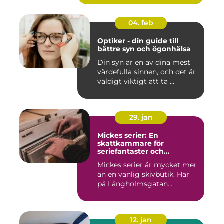
04. feb
Optiker - din guide till
bättre syn och ögonhälsa
Din syn är en av dina mest
värdefulla sinnen, och det är
väldigt viktigt att ta ...
29. jan
Mickes serier: En
skattkammare för
seriefantaster och
vinylälskare
Mickes serier är mycket mer
än en vanlig skivbutik. Här
på Långholmsgatan...
12. jan