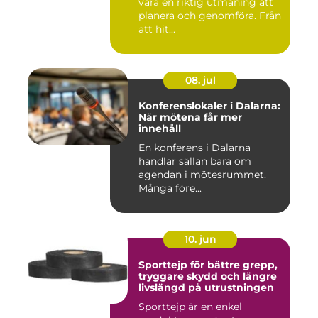
vara en riktig utmaning att
planera och genomföra. Från
att hit...
08. jul
Konferenslokaler i Dalarna:
När mötena får mer
innehåll
En konferens i Dalarna
handlar sällan bara om
agendan i mötesrummet.
Många före...
10. jun
Sporttejp för bättre grepp,
tryggare skydd och längre
livslängd på utrustningen
Sporttejp är en enkel