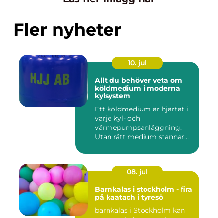
Fler nyheter
10. jul
Allt du behöver veta om
köldmedium i moderna
kylsystem
Ett köldmedium är hjärtat i
varje kyl- och
värmepumpsanläggning.
Utan rätt medium stannar
både butik...
08. jul
Barnkalas i stockholm - fira
på kaatach i tyresö
barnkalas i Stockholm kan