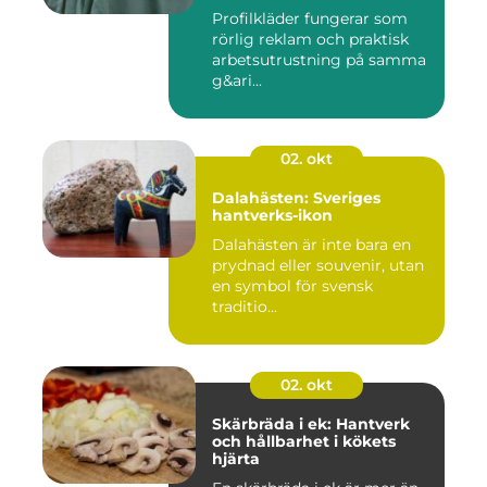
Profilkläder fungerar som
rörlig reklam och praktisk
arbetsutrustning på samma
g&ari...
02. okt
Dalahästen: Sveriges
hantverks-ikon
Dalahästen är inte bara en
prydnad eller souvenir, utan
en symbol för svensk
traditio...
02. okt
Skärbräda i ek: Hantverk
och hållbarhet i kökets
hjärta