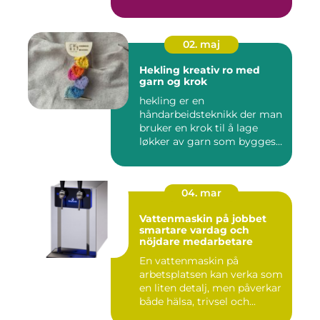
02. maj
Hekling kreativ ro med
garn og krok
hekling er en
håndarbeidsteknikk der man
bruker en krok til å lage
løkker av garn som bygges
opp rad...
04. mar
Vattenmaskin på jobbet
smartare vardag och
nöjdare medarbetare
En vattenmaskin på
arbetsplatsen kan verka som
en liten detalj, men påverkar
både hälsa, trivsel och...