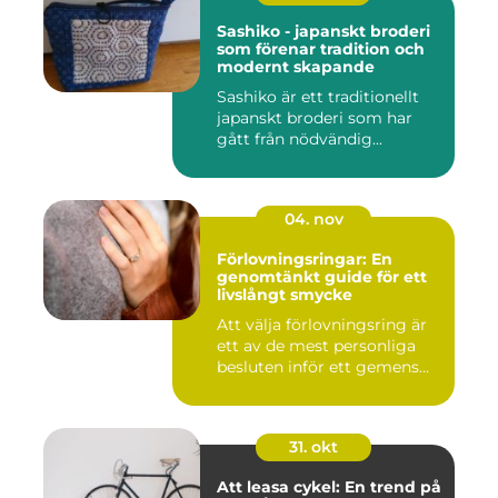
Sashiko - japanskt broderi
som förenar tradition och
modernt skapande
Sashiko är ett traditionellt
japanskt broderi som har
gått från nödvändig...
04. nov
Förlovningsringar: En
genomtänkt guide för ett
livslångt smycke
Att välja förlovningsring är
ett av de mest personliga
besluten inför ett gemens...
31. okt
Att leasa cykel: En trend på