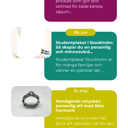
produkt som gör stor
skillnad för både känsla,
s&aum...
08. jun
Studentplakat i Stockholm:
Så skapar du en personlig
och minnesvärd
studentskylt
Studentplakat Stockholm är
för många familjer och
vänner en självklar del ...
31. maj
Handgjorda smycken
personlig stil med äkta
hantverk
Handgjorda smycken har
blivit ett självklart val för den