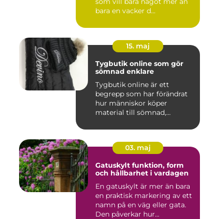
som vill bära något mer än
bara en vacker d...
15. maj
Tygbutik online som gör
sömnad enklare
Tygbutik online är ett
begrepp som har förändrat
hur människor köper
material till sömnad,
inredning...
03. maj
Gatuskylt funktion, form
och hållbarhet i vardagen
En gatuskylt är mer än bara
en praktisk markering av ett
namn på en väg eller gata.
Den påverkar hur...