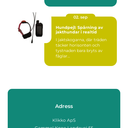
02. sep
Hundpejl: Spårning av
jakthundar i realtid
I jaktskogarna, där träden
täcker horisonten och
tystnaden bara bryts av
fåglar...
Adress