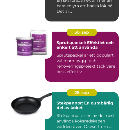
En skärbräda i ek är mer än
bara en yta att hacka lök på.
Det är...
30. sep
Sprutspackel: Effektivt och
enkelt att använda
Sprutspackel är ett populärt
val inom bygg- och
renoveringsprojekt tack vare
dess effektiv...
28. sep
Stekpannor: En oumbärlig
del av köket
Stekpannor är en av de mest
använda köksredskapen
världen över. Oavsett om ...