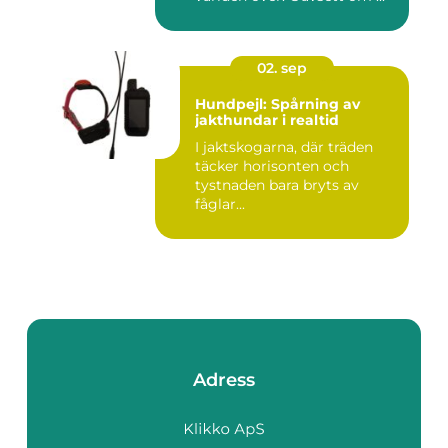
02. sep
Hundpejl: Spårning av
jakthundar i realtid
I jaktskogarna, där träden
täcker horisonten och
tystnaden bara bryts av
fåglar...
Adress