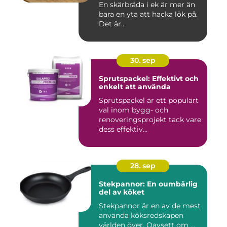
En skärbräda i ek är mer än
bara en yta att hacka lök på.
Det är...
30. sep
Sprutspackel: Effektivt och
enkelt att använda
Sprutspackel är ett populärt
val inom bygg- och
renoveringsprojekt tack vare
dess effektiv...
28. sep
Stekpannor: En oumbärlig
del av köket
Stekpannor är en av de mest
använda köksredskapen
världen över. Oavsett om ...