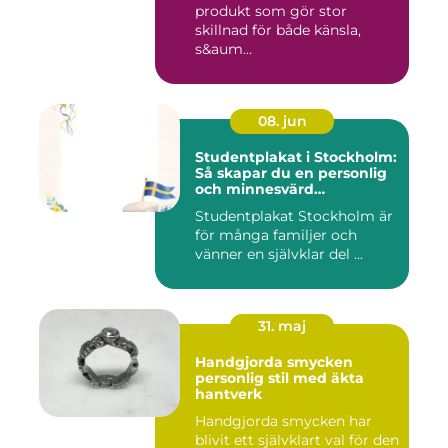
produkt som gör stor
skillnad för både känsla,
s&aum...
08. jun
Studentplakat i Stockholm:
Så skapar du en personlig
och minnesvärd
studentskylt
Studentplakat Stockholm är
för många familjer och
vänner en självklar del ...
31. maj
Handgjorda smycken
personlig stil med äkta
hantverk
Handgjorda smycken har
blivit ett självklart val för den