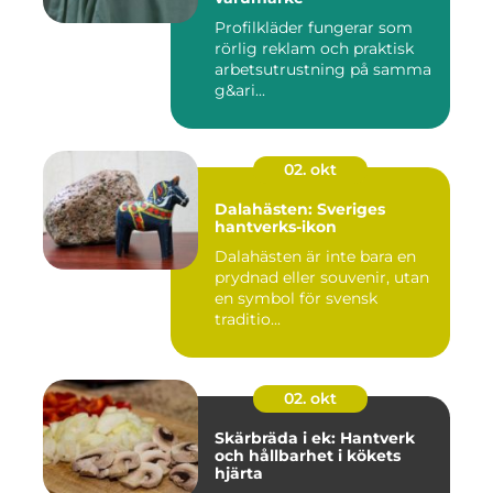
Profilkläder fungerar som
rörlig reklam och praktisk
arbetsutrustning på samma
g&ari...
02. okt
Dalahästen: Sveriges
hantverks-ikon
Dalahästen är inte bara en
prydnad eller souvenir, utan
en symbol för svensk
traditio...
02. okt
Skärbräda i ek: Hantverk
och hållbarhet i kökets
hjärta