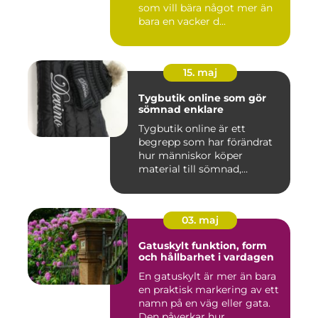
som vill bära något mer än
bara en vacker d...
15. maj
Tygbutik online som gör
sömnad enklare
Tygbutik online är ett
begrepp som har förändrat
hur människor köper
material till sömnad,
inredning...
03. maj
Gatuskylt funktion, form
och hållbarhet i vardagen
En gatuskylt är mer än bara
en praktisk markering av ett
namn på en väg eller gata.
Den påverkar hur...