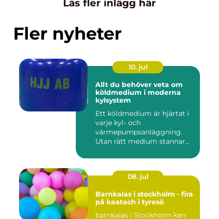
Läs fler inlägg här
Fler nyheter
10. jul
Allt du behöver veta om
köldmedium i moderna
kylsystem
Ett köldmedium är hjärtat i
varje kyl- och
värmepumpsanläggning.
Utan rätt medium stannar
både butik...
08. jul
Barnkalas i stockholm - fira
på kaatach i tyresö
barnkalas i Stockholm kan