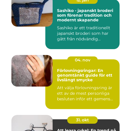
12. jan
Sashiko - japanskt broderi
som förenar tradition och
modernt skapande
Sashiko är ett traditionellt
japanskt broderi som har
gått från nödvändig...
04. nov
Förlovningsringar: En
genomtänkt guide för ett
livslångt smycke
Att välja förlovningsring är
ett av de mest personliga
besluten inför ett gemens...
31. okt
Att leasa cykel: En trend på