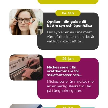
04. feb
Optiker - din guide till
bättre syn och ögonhälsa
Din syn är en av dina mest
värdefulla sinnen, och det är
väldigt viktigt att ta ...
29. jan
Mickes serier: En
skattkammare för
seriefantaster och
vinylälskare
Mickes serier är mycket mer
än en vanlig skivbutik. Här
på Långholmsgatan...