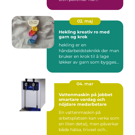
02. maj
Hekling kreativ ro med
garn og krok
hekling er en
håndarbeidsteknikk der man
bruker en krok til å lage
løkker av garn som bygges
opp rad...
04. mar
Vattenmaskin på jobbet
smartare vardag och
nöjdare medarbetare
En vattenmaskin på
arbetsplatsen kan verka som
en liten detalj, men påverkar
både hälsa, trivsel och...