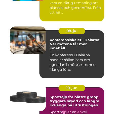
vara en riktig utmaning att
planera och genomföra. Från
att hit...
08. jul
Konferenslokaler i Dalarna:
När mötena får mer
innehåll
En konferens i Dalarna
handlar sällan bara om
agendan i mötesrummet.
Många före...
10. jun
Sporttejp för bättre grepp,
tryggare skydd och längre
livslängd på utrustningen
Sporttejp är en enkel