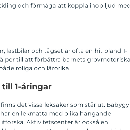
eckling och förmåga att koppla ihop ljud me
 lastbilar och tågset är ofta en hit bland 1-
älper till att förbättra barnets grovmotorisk
både roliga och lärorika.
ill 1-åringar
t finns det vissa leksaker som står ut. Babyg
m har en lekmatta med olika hängande
tforska. Aktivitetscenter är också en