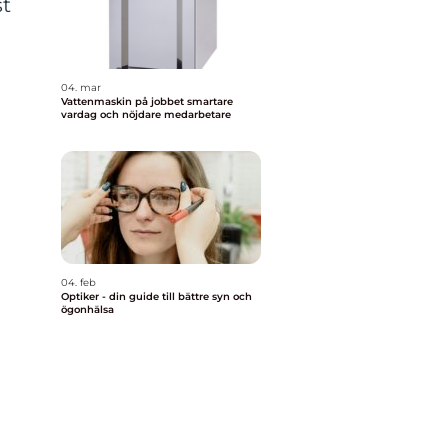
st
04. mar
Vattenmaskin på jobbet smartare
vardag och nöjdare medarbetare
04. feb
Optiker - din guide till bättre syn och
ögonhälsa