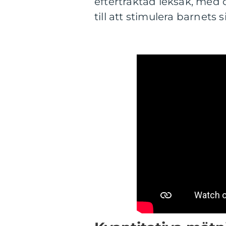
eftertraktad leksak, med 
till att stimulera barnets