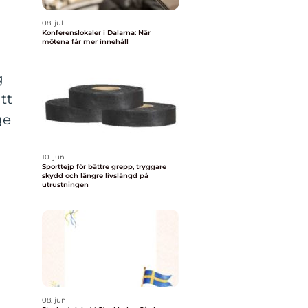
08. jul
Konferenslokaler i Dalarna: När
mötena får mer innehåll
g
tt
ge
10. jun
Sporttejp för bättre grepp, tryggare
skydd och längre livslängd på
utrustningen
08. jun