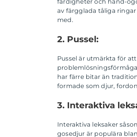
färdigheter och hand-ögo
av färgglada tåliga ringa
med.
2. Pussel:
Pussel är utmärkta för a
problemlösningsförmåga. P
har färre bitar än traditio
formade som djur, fordon 
3. Interaktiva leks
Interaktiva leksaker sås
gosedjur är populära bland