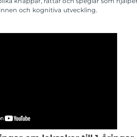
olika knappar, rattar och speglar som hjälpe
 sinnen och kognitiva utveckling.