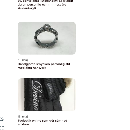
Studentplakat i Stockholm: Så skapar
du en personlig och minnesvärd
studentskylt
31. maj
Handgjorda smycken personlig stil
med äkta hantverk
15. maj
ts
Tygbutik online som gör sömnad
enklare
ta