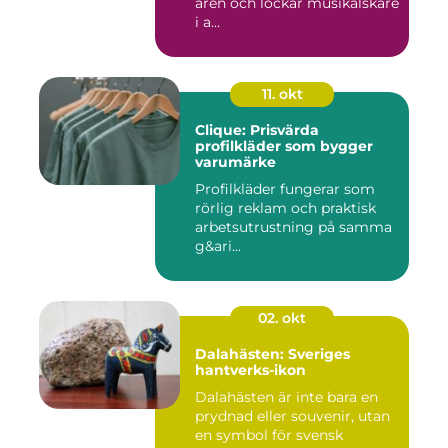
åren och lockar musikälskare
i a...
11. okt
Clique: Prisvärda
profilkläder som bygger
varumärke
Profilkläder fungerar som
rörlig reklam och praktisk
arbetsutrustning på samma
g&ari...
02. okt
Dalahästen: Sveriges
hantverks-ikon
Dalahästen är inte bara en
prydnad eller souvenir, utan
en symbol för svensk