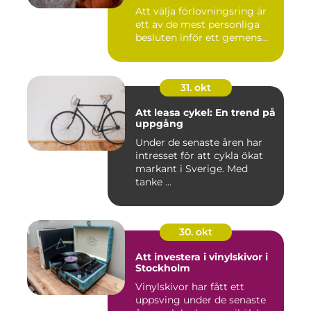
Att välja förlovningsring är
ett av de mest personliga
besluten inför ett gemens...
31. okt
Att leasa cykel: En trend på
uppgång
Under de senaste åren har
intresset för att cykla ökat
markant i Sverige. Med
tanke ...
30. okt
Att investera i vinylskivor i
Stockholm
Vinylskivor har fått ett
uppsving under de senaste