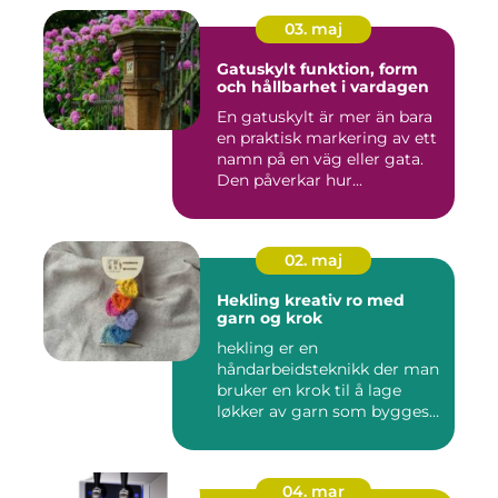
03. maj
Gatuskylt funktion, form
och hållbarhet i vardagen
En gatuskylt är mer än bara
en praktisk markering av ett
namn på en väg eller gata.
Den påverkar hur...
02. maj
Hekling kreativ ro med
garn og krok
hekling er en
håndarbeidsteknikk der man
bruker en krok til å lage
løkker av garn som bygges
opp rad...
04. mar