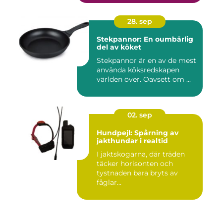
28. sep
Stekpannor: En oumbärlig
del av köket
Stekpannor är en av de mest
använda köksredskapen
världen över. Oavsett om ...
02. sep
Hundpejl: Spårning av
jakthundar i realtid
I jaktskogarna, där träden
täcker horisonten och
tystnaden bara bryts av
fåglar...