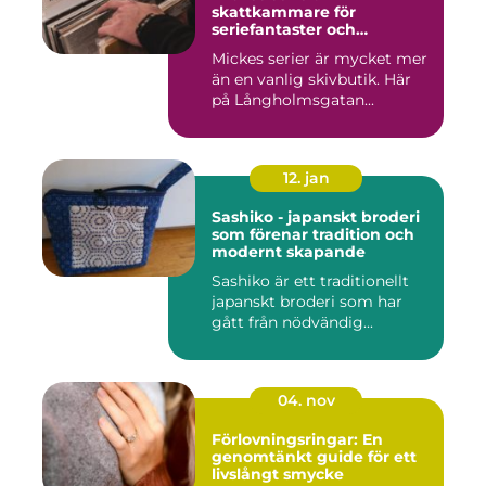
skattkammare för
seriefantaster och
vinylälskare
Mickes serier är mycket mer
än en vanlig skivbutik. Här
på Långholmsgatan...
12. jan
Sashiko - japanskt broderi
som förenar tradition och
modernt skapande
Sashiko är ett traditionellt
japanskt broderi som har
gått från nödvändig...
04. nov
Förlovningsringar: En
genomtänkt guide för ett
livslångt smycke