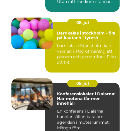
Utan rätt medium stannar
både butik...
08. jul
Barnkalas i stockholm - fira
på kaatach i tyresö
barnkalas i Stockholm kan
vara en riktig utmaning att
planera och genomföra. Från
att hit...
08. jul
Konferenslokaler i Dalarna:
När mötena får mer
innehåll
En konferens i Dalarna
handlar sällan bara om
agendan i mötesrummet.
Många före...