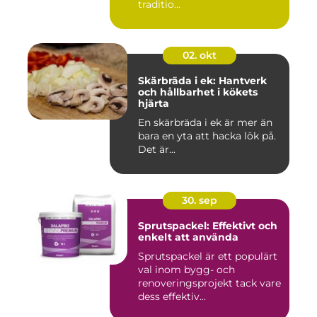
traditio...
02. okt
Skärbräda i ek: Hantverk
och hållbarhet i kökets
hjärta
En skärbräda i ek är mer än
bara en yta att hacka lök på.
Det är...
30. sep
Sprutspackel: Effektivt och
enkelt att använda
Sprutspackel är ett populärt
val inom bygg- och
renoveringsprojekt tack vare
dess effektiv...