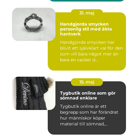
31. maj
Handgjorda smycken
personlig stil med äkta
hantverk
Handgjorda smycken har
blivit ett självklart val för den
som vill bära något mer än
bara en vacker d...
15. maj
Tygbutik online som gör
sömnad enklare
Tygbutik online är ett
begrepp som har förändrat
hur människor köper
material till sömnad,
inredning...