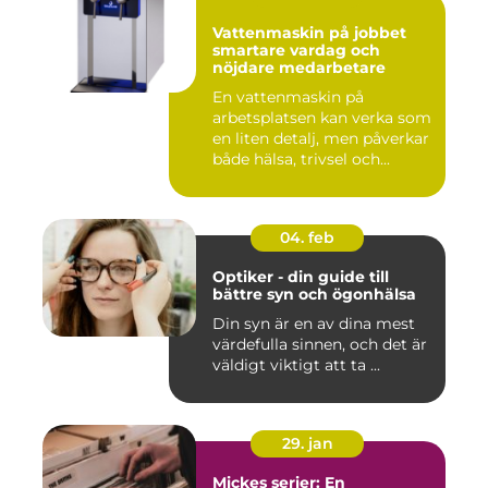
Vattenmaskin på jobbet
smartare vardag och
nöjdare medarbetare
En vattenmaskin på
arbetsplatsen kan verka som
en liten detalj, men påverkar
både hälsa, trivsel och...
04. feb
Optiker - din guide till
bättre syn och ögonhälsa
Din syn är en av dina mest
värdefulla sinnen, och det är
väldigt viktigt att ta ...
29. jan
Mickes serier: En