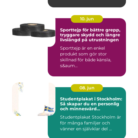
10. jun
Sporttejp för bättre grepp,
tryggare skydd och längre
livslängd på utrustningen
Sporttejp är en enkel
produkt som gör stor
skillnad för både känsla,
s&aum...
08. jun
Studentplakat i Stockholm:
Så skapar du en personlig
och minnesvärd
studentskylt
Studentplakat Stockholm är
för många familjer och
vänner en självklar del ...