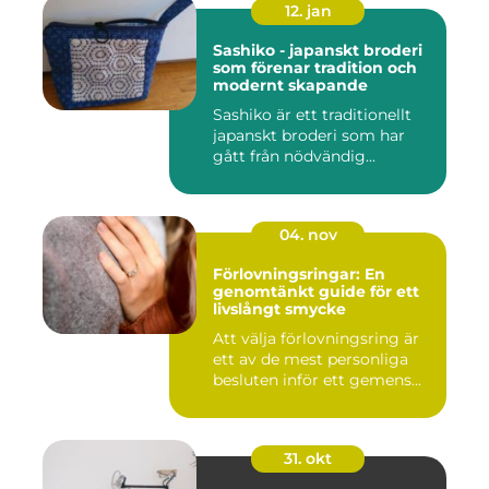
12. jan
Sashiko - japanskt broderi
som förenar tradition och
modernt skapande
Sashiko är ett traditionellt
japanskt broderi som har
gått från nödvändig...
04. nov
Förlovningsringar: En
genomtänkt guide för ett
livslångt smycke
Att välja förlovningsring är
ett av de mest personliga
besluten inför ett gemens...
31. okt