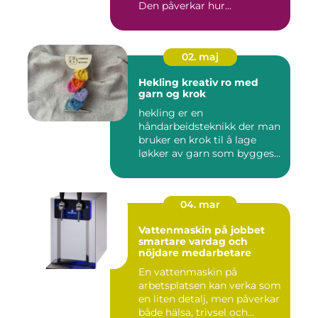
Den påverkar hur...
02. maj
Hekling kreativ ro med
garn og krok
hekling er en
håndarbeidsteknikk der man
bruker en krok til å lage
løkker av garn som bygges
opp rad...
04. mar
Vattenmaskin på jobbet
smartare vardag och
nöjdare medarbetare
En vattenmaskin på
arbetsplatsen kan verka som
en liten detalj, men påverkar
både hälsa, trivsel och...