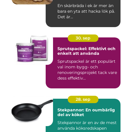
En skärbräda i ek är mer än
bara en yta att hacka lök på.
Det är...
30. sep
Sprutspackel: Effektivt och
enkelt att använda
Sprutspackel är ett populärt
val inom bygg- och
renoveringsprojekt tack vare
dess effektiv...
28. sep
Stekpannor: En oumbärlig
del av köket
Stekpannor är en av de mest
använda köksredskapen