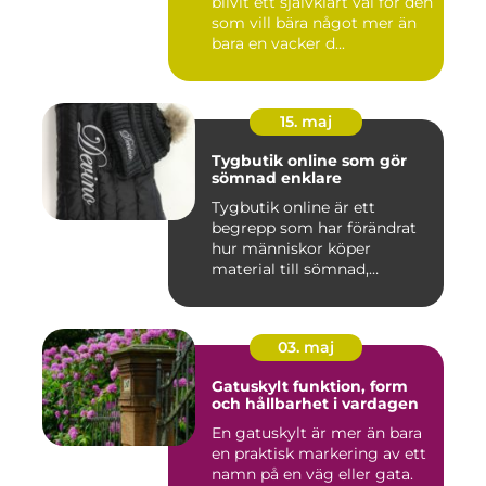
blivit ett självklart val för den
som vill bära något mer än
bara en vacker d...
15. maj
Tygbutik online som gör
sömnad enklare
Tygbutik online är ett
begrepp som har förändrat
hur människor köper
material till sömnad,
inredning...
03. maj
Gatuskylt funktion, form
och hållbarhet i vardagen
En gatuskylt är mer än bara
en praktisk markering av ett
namn på en väg eller gata.