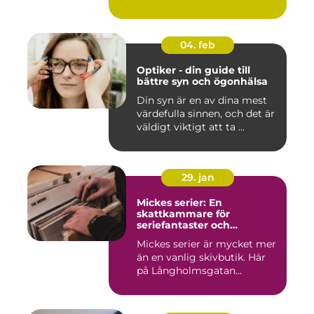
04. feb
Optiker - din guide till
bättre syn och ögonhälsa
Din syn är en av dina mest
värdefulla sinnen, och det är
väldigt viktigt att ta ...
29. jan
Mickes serier: En
skattkammare för
seriefantaster och
vinylälskare
Mickes serier är mycket mer
än en vanlig skivbutik. Här
på Långholmsgatan...