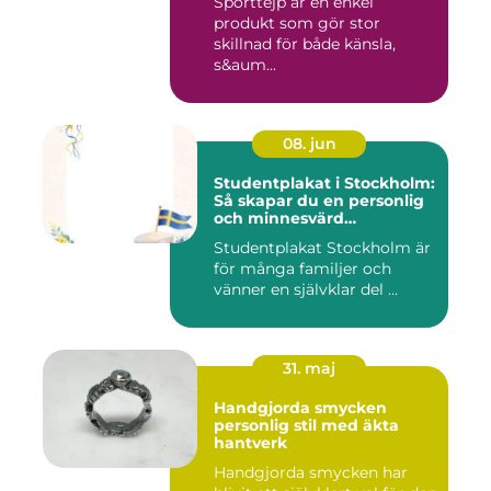
Sporttejp är en enkel
produkt som gör stor
skillnad för både känsla,
s&aum...
08. jun
Studentplakat i Stockholm:
Så skapar du en personlig
och minnesvärd
studentskylt
Studentplakat Stockholm är
för många familjer och
vänner en självklar del ...
31. maj
Handgjorda smycken
personlig stil med äkta
hantverk
Handgjorda smycken har