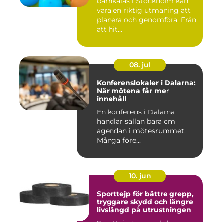
barnkalas i Stockholm kan
vara en riktig utmaning att
planera och genomföra. Från
att hit...
08. jul
Konferenslokaler i Dalarna:
När mötena får mer
innehåll
En konferens i Dalarna
handlar sällan bara om
agendan i mötesrummet.
Många före...
10. jun
Sporttejp för bättre grepp,
tryggare skydd och längre
livslängd på utrustningen