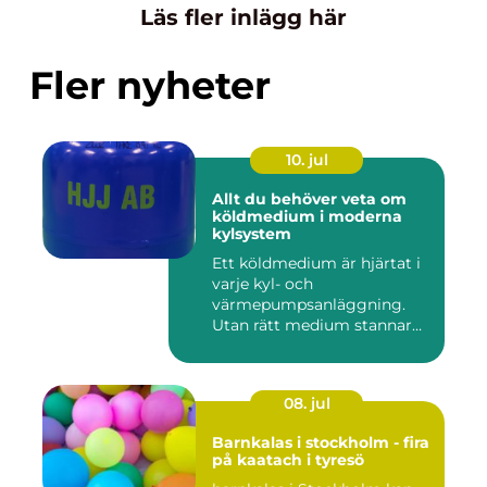
Läs fler inlägg här
Fler nyheter
10. jul
Allt du behöver veta om
köldmedium i moderna
kylsystem
Ett köldmedium är hjärtat i
varje kyl- och
värmepumpsanläggning.
Utan rätt medium stannar
både butik...
08. jul
Barnkalas i stockholm - fira
på kaatach i tyresö