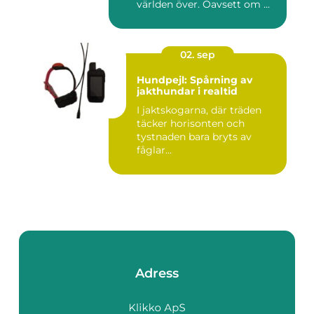
världen över. Oavsett om ...
02. sep
Hundpejl: Spårning av
jakthundar i realtid
I jaktskogarna, där träden
täcker horisonten och
tystnaden bara bryts av
fåglar...
Adress