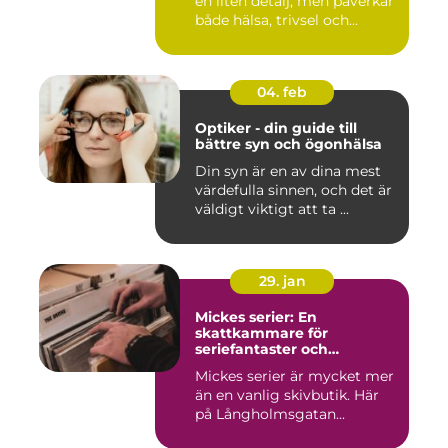
en liten detalj, men påverkar
både hälsa, trivsel och...
04. feb
Optiker - din guide till
bättre syn och ögonhälsa
Din syn är en av dina mest
värdefulla sinnen, och det är
väldigt viktigt att ta ...
29. jan
Mickes serier: En
skattkammare för
seriefantaster och
vinylälskare
Mickes serier är mycket mer
än en vanlig skivbutik. Här
på Långholmsgatan...