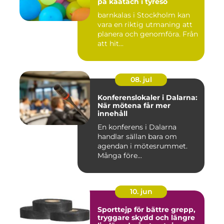
på kaatach i tyresö
barnkalas i Stockholm kan
vara en riktig utmaning att
planera och genomföra. Från
att hit...
08. jul
Konferenslokaler i Dalarna:
När mötena får mer
innehåll
En konferens i Dalarna
handlar sällan bara om
agendan i mötesrummet.
Många före...
10. jun
Sporttejp för bättre grepp,
tryggare skydd och längre