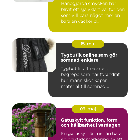
Handgjorda smycken har
blivit ett självklart val för den
som vill bära något mer än
bara en vacker d...
15. maj
Tygbutik online som gör
sömnad enklare
Tygbutik online är ett
begrepp som har förändrat
hur människor köper
material till sömnad,
inredning...
03. maj
Gatuskylt funktion, form
och hållbarhet i vardagen
En gatuskylt är mer än bara
en praktisk markering av ett