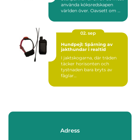
använda köksredskapen
världen över. Oavsett om ...
02. sep
Hundpejl: Spårning av
jakthundar i realtid
I jaktskogarna, där träden
täcker horisonten och
tystnaden bara bryts av
fåglar...
Adress