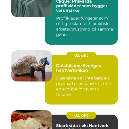
Clique: Prisvärda
profilkläder som bygger
varumärke
Profilkläder fungerar som
rörlig reklam och praktisk
arbetsutrustning på samma
g&ari...
02. okt
Dalahästen: Sveriges
hantverks-ikon
Dalahästen är inte bara en
prydnad eller souvenir, utan
en symbol för svensk
traditio...
02. okt
Skärbräda i ek: Hantverk