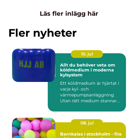
Läs fler inlägg här
Fler nyheter
10. jul
Allt du behöver veta om
köldmedium i moderna
kylsystem
Ett köldmedium är hjärtat i
varje kyl- och
värmepumpsanläggning.
Utan rätt medium stannar
både butik...
08. jul
Barnkalas i stockholm - fira