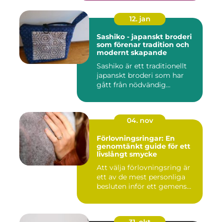
12. jan
Sashiko - japanskt broderi
som förenar tradition och
modernt skapande
Sashiko är ett traditionellt
japanskt broderi som har
gått från nödvändig...
04. nov
Förlovningsringar: En
genomtänkt guide för ett
livslångt smycke
Att välja förlovningsring är
ett av de mest personliga
besluten inför ett gemens...