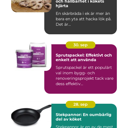
och hållbarhet i kökets
hjärta
En skärbräda i ek är mer än
bara en yta att hacka lök på.
Det är...
30. sep
Sprutspackel: Effektivt och
enkelt att använda
Sprutspackel är ett populärt
val inom bygg- och
renoveringsprojekt tack vare
dess effektiv...
28. sep
Stekpannor: En oumbärlig
del av köket
Stekpannor är en av de mest