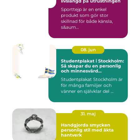
livslängd på utrustningen
Sporttejp är en enkel
produkt som gör stor
skillnad för både känsla,
s&aum...
08. jun
Studentplakat i Stockholm:
Så skapar du en personlig
och minnesvärd
studentskylt
Studentplakat Stockholm är
för många familjer och
vänner en självklar del ...
31. maj
Handgjorda smycken
personlig stil med äkta
hantverk