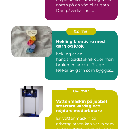
namn på en väg eller gata.
Den påverkar hur...
02. maj
Hekling kreativ ro med
garn og krok
hekling er en
håndarbeidsteknikk der man
bruker en krok til å lage
løkker av garn som bygges
opp rad...
04. mar
Vattenmaskin på jobbet
smartare vardag och
nöjdare medarbetare
En vattenmaskin på
arbetsplatsen kan verka som