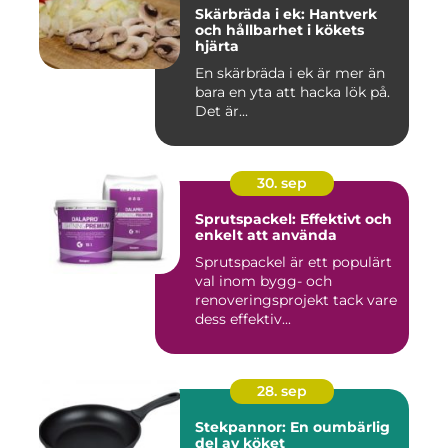
Skärbräda i ek: Hantverk
och hållbarhet i kökets
hjärta
En skärbräda i ek är mer än
bara en yta att hacka lök på.
Det är...
30. sep
Sprutspackel: Effektivt och
enkelt att använda
Sprutspackel är ett populärt
val inom bygg- och
renoveringsprojekt tack vare
dess effektiv...
28. sep
Stekpannor: En oumbärlig
del av köket