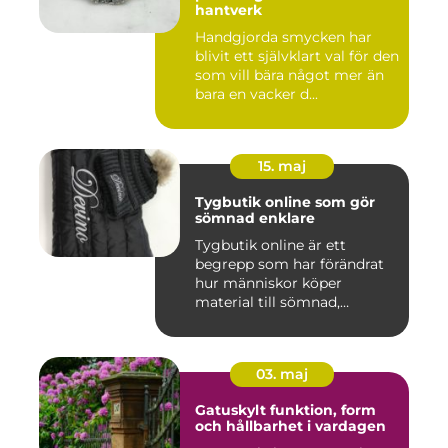
hantverk
Handgjorda smycken har
blivit ett självklart val för den
som vill bära något mer än
bara en vacker d...
15. maj
Tygbutik online som gör
sömnad enklare
Tygbutik online är ett
begrepp som har förändrat
hur människor köper
material till sömnad,
inredning...
03. maj
Gatuskylt funktion, form
och hållbarhet i vardagen