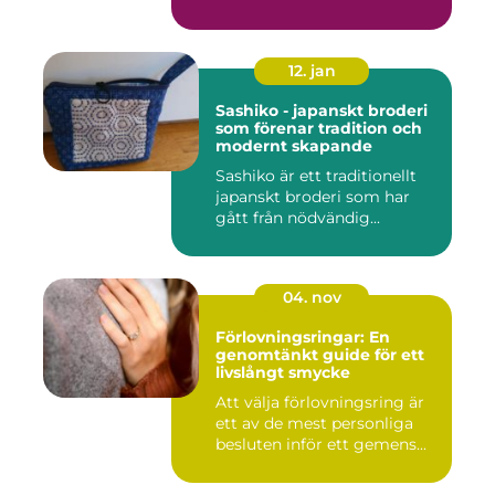
12. jan
Sashiko - japanskt broderi
som förenar tradition och
modernt skapande
Sashiko är ett traditionellt
japanskt broderi som har
gått från nödvändig...
04. nov
Förlovningsringar: En
genomtänkt guide för ett
livslångt smycke
Att välja förlovningsring är
ett av de mest personliga
besluten inför ett gemens...