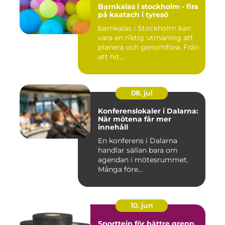
Barnkalas i stockholm - fira
på kaatach i tyresö
barnkalas i Stockholm kan
vara en riktig utmaning att
planera och genomföra. Från
att hit...
08. jul
Konferenslokaler i Dalarna:
När mötena får mer
innehåll
En konferens i Dalarna
handlar sällan bara om
agendan i mötesrummet.
Många före...
10. jun
Sporttejp för bättre grepp,