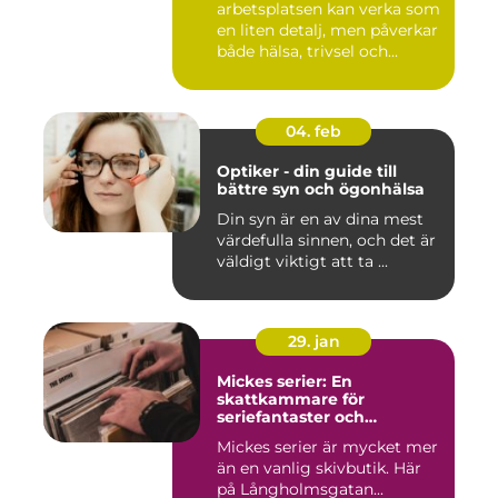
arbetsplatsen kan verka som
en liten detalj, men påverkar
både hälsa, trivsel och...
04. feb
Optiker - din guide till
bättre syn och ögonhälsa
Din syn är en av dina mest
värdefulla sinnen, och det är
väldigt viktigt att ta ...
29. jan
Mickes serier: En
skattkammare för
seriefantaster och
vinylälskare
Mickes serier är mycket mer
än en vanlig skivbutik. Här
på Långholmsgatan...