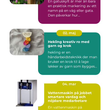
En gatuskylt är mer än bara
en praktisk markering av ett
namn på en väg eller gata.
Den påverkar hur...
02. maj
Hekling kreativ ro med
garn og krok
hekling er en
håndarbeidsteknikk der man
bruker en krok til å lage
løkker av garn som bygges
opp rad...
04. mar
Vattenmaskin på jobbet
smartare vardag och
nöjdare medarbetare
En vattenmaskin på