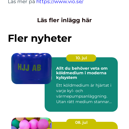
Läs mer på
https://www.vio.se/
Läs fler inlägg här
Fler nyheter
10. jul
Allt du behöver veta om
köldmedium i moderna
kylsystem
Ett köldmedium är hjärtat i
varje kyl- och
värmepumpsanläggning.
Utan rätt medium stannar
både butik...
08. jul