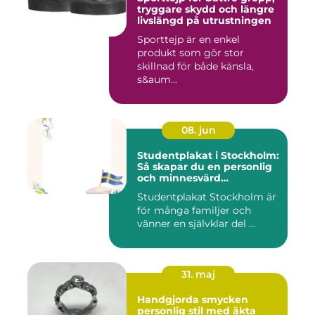
tryggare skydd och längre
livslängd på utrustningen
Sporttejp är en enkel
produkt som gör stor
skillnad för både känsla,
s&aum...
08. jun
Studentplakat i Stockholm:
Så skapar du en personlig
och minnesvärd
studentskylt
Studentplakat Stockholm är
för många familjer och
vänner en självklar del ...
31. maj
Handgjorda smycken
personlig stil med äkta