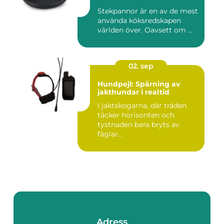
Stekpannor är en av de mest
använda köksredskapen
världen över. Oavsett om ...
02. sep
Hundpejl: Spårning av
jakthundar i realtid
I jaktskogarna, där träden
täcker horisonten och
tystnaden bara bryts av
fåglar...
Adress