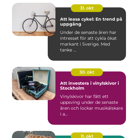
31. okt
Att leasa cykel: En trend på
uppgång
Under de senaste åren har
intresset för att cykla ökat
markant i Sverige. Med
tanke ...
30. okt
Att investera i vinylskivor i
Stockholm
Vinylskivor har fått ett
uppsving under de senaste
åren och lockar musikälskare
i a...
11. okt