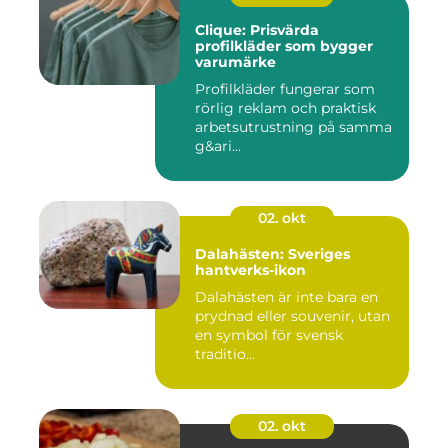
Clique: Prisvärda
profilkläder som bygger
varumärke
Profilkläder fungerar som
rörlig reklam och praktisk
arbetsutrustning på samma
g&ari...
02. okt
Dalahästen: Sveriges
hantverks-ikon
Dalahästen är inte bara en
prydnad eller souvenir, utan
en symbol för svensk
traditio...
02. okt