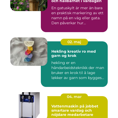
och hållbarhet i vardagen
En gatuskylt är mer än bara
en praktisk markering av ett
namn på en väg eller gata.
Den påverkar hur...
02. maj
Hekling kreativ ro med
garn og krok
hekling er en
håndarbeidsteknikk der man
bruker en krok til å lage
løkker av garn som bygges
opp rad...
04. mar
Vattenmaskin på jobbet
smartare vardag och
nöjdare medarbetare