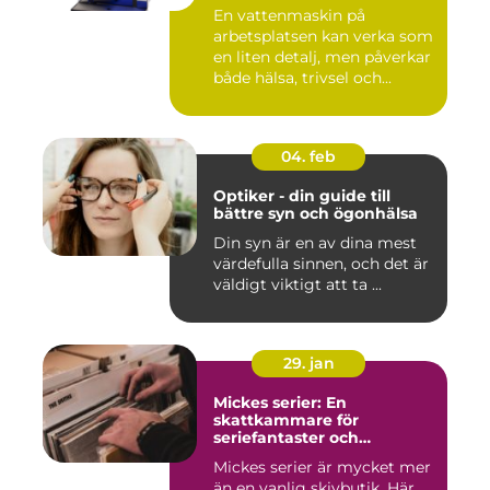
En vattenmaskin på
arbetsplatsen kan verka som
en liten detalj, men påverkar
både hälsa, trivsel och...
04. feb
Optiker - din guide till
bättre syn och ögonhälsa
Din syn är en av dina mest
värdefulla sinnen, och det är
väldigt viktigt att ta ...
29. jan
Mickes serier: En
skattkammare för
seriefantaster och
vinylälskare
Mickes serier är mycket mer
än en vanlig skivbutik. Här