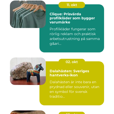
11. okt
Clique: Prisvärda
profilkläder som bygger
varumärke
Profilkläder fungerar som
rörlig reklam och praktisk
arbetsutrustning på samma
g&ari...
02. okt
Dalahästen: Sveriges
hantverks-ikon
Dalahästen är inte bara en
prydnad eller souvenir, utan
en symbol för svensk
traditio...