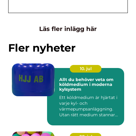
Läs fler inlägg här
Fler nyheter
10. jul
Allt du behöver veta om
köldmedium i moderna
kylsystem
Ett köldmedium är hjärtat i
varje kyl- och
värmepumpsanläggning.
Utan rätt medium stannar
både butik...