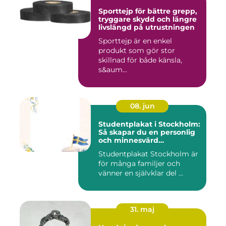
Sporttejp för bättre grepp,
tryggare skydd och längre
livslängd på utrustningen
Sporttejp är en enkel
produkt som gör stor
skillnad för både känsla,
s&aum...
08. jun
Studentplakat i Stockholm:
Så skapar du en personlig
och minnesvärd
studentskylt
Studentplakat Stockholm är
för många familjer och
vänner en självklar del ...
31. maj