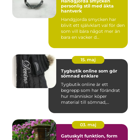
Handgjorda smycken
personlig stil med äkta
hantverk
Handgjorda smycken har
blivit ett självklart val för den
som vill bära något mer än
bara en vacker d...
15. maj
Tygbutik online som gör
sömnad enklare
Tygbutik online är ett
begrepp som har förändrat
hur människor köper
material till sömnad,
inredning...
03. maj
Gatuskylt funktion, form