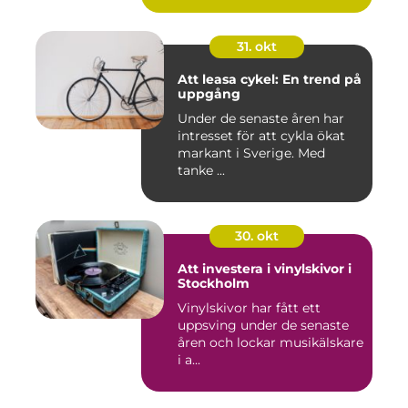
31. okt
Att leasa cykel: En trend på
uppgång
Under de senaste åren har
intresset för att cykla ökat
markant i Sverige. Med
tanke ...
30. okt
Att investera i vinylskivor i
Stockholm
Vinylskivor har fått ett
uppsving under de senaste
åren och lockar musikälskare
i a...