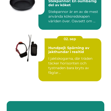
Stekpannor: En oumbärlig
del av köket
Stekpannor är en av de mest
använda köksredskapen
världen över. Oavsett om ...
02. sep
Hundpejl: Spårning av
jakthundar i realtid
I jaktskogarna, där träden
täcker horisonten och
tystnaden bara bryts av
fåglar...