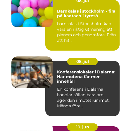
08. jul
Barnkalas i stockholm - fira
på kaatach i tyresö
barnkalas i Stockholm kan
vara en riktig utmaning att
planera och genomföra. Från
att hit...
08. jul
Konferenslokaler i Dalarna:
När mötena får mer
innehåll
En konferens i Dalarna
handlar sällan bara om
agendan i mötesrummet.
Många före...
10. jun