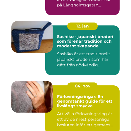
på Långholmsgatan...
12. jan
Sashiko - japanskt broderi
som förenar tradition och
modernt skapande
Sashiko är ett traditionellt
japanskt broderi som har
gått från nödvändig...
04. nov
Förlovningsringar: En
genomtänkt guide för ett
livslångt smycke
Att välja förlovningsring är
ett av de mest personliga
besluten inför ett gemens...