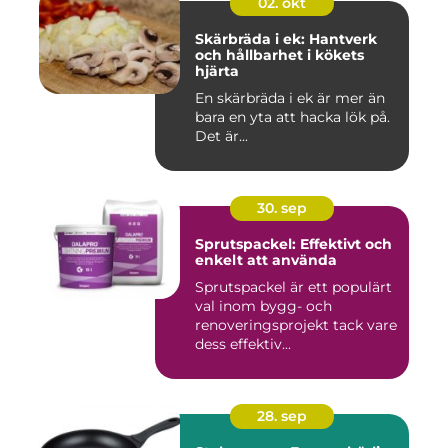
02. okt
Skärbräda i ek: Hantverk
och hållbarhet i kökets
hjärta
En skärbräda i ek är mer än
bara en yta att hacka lök på.
Det är...
30. sep
Sprutspackel: Effektivt och
enkelt att använda
Sprutspackel är ett populärt
val inom bygg- och
renoveringsprojekt tack vare
dess effektiv...
28. sep